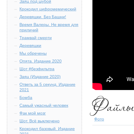
Заяц под шубой
Крокодил цифромемический
Деревяшки. Без Башни!
Время Валеры. Не время для
приличий
Трамвай смерти
Деревяшки
Мы обречены
Опята. Издание 2020
Шот #безфильтра
Заяц (Издание 2020)
Ответь за 5 секунд. Издание
2021
Бомба
Самый ужасный человек
Фак мой мозг
Фото
Шот. Всё выключено
Крокодил базовый. Издание