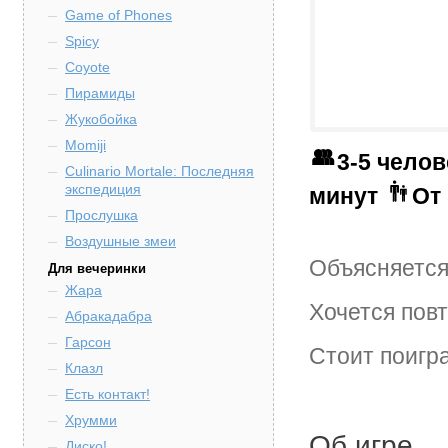
Game of Phones
Spicy
Coyote
Пирамиды
Жукобойка
Momiji
3-5 чело
Culinario Mortale: Последняя
экспедиция
минут
От 
Прослушка
Воздушные змеи
Объясняется
Для вечеринки
Жара
Хочется пов
Абракадабра
Гарсон
Стоит поигр
Клазл
Есть контакт!
Хрумми
Об игре
Диско!