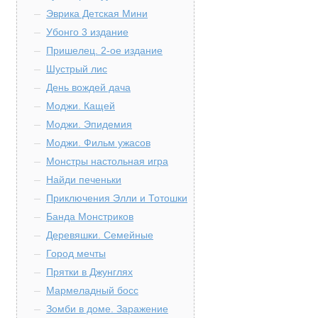
Эврика Детская Мини
Убонго 3 издание
Пришелец. 2-ое издание
Шустрый лис
День вождей дача
Моджи. Кащей
Моджи. Эпидемия
Моджи. Фильм ужасов
Монстры настольная игра
Найди печеньки
Приключения Элли и Тотошки
Банда Монстриков
Деревяшки. Семейные
Город мечты
Прятки в Джунглях
Мармеладный босс
Зомби в доме. Заражение