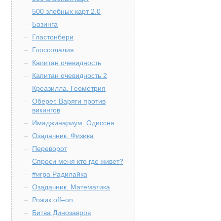
500 злобных карт 2.0
Базинга
Гластонбери
Глоссолалия
Капитан очевидность
Капитан очевидность 2
Креазилла. Геометрия
Оберег. Варяги против
викингов
Имаджинариум. Одиссея
Озадачник. Физика
Переворот
Спроси меня кто где живет?
#игра Радилайка
Озадачник. Математика
Рожик off–on
Битва Динозавров