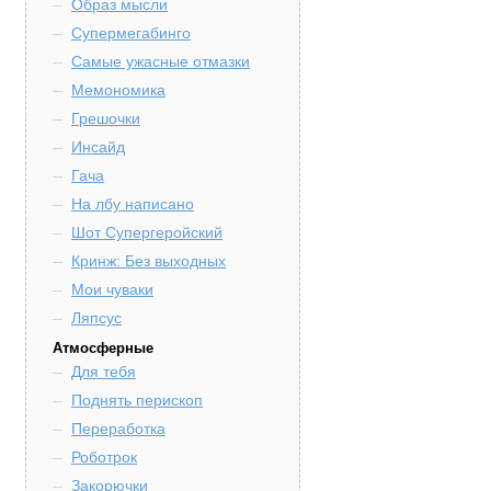
Образ мысли
Супермегабинго
Самые ужасные отмазки
Мемономика
Грешочки
Инсайд
Гача
На лбу написано
Шот Супергеройский
Кринж: Без выходных
Мои чуваки
Ляпсус
Атмосферные
Для тебя
Поднять перископ
Переработка
Роботрок
Закорючки