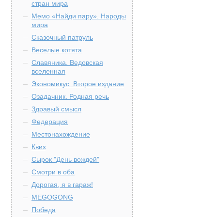
стран мира
Мемо «Найди пару». Народы
мира
Сказочный патруль
Веселые котята
Славяника. Ведовская
вселенная
Экономикус. Второе издание
Озадачник. Родная речь
Здравый смысл
Федерация
Местонахождение
Квиз
Сырок "День вождей"
Смотри в оба
Дорогая, я в гараж!
MEGOGONG
Победа