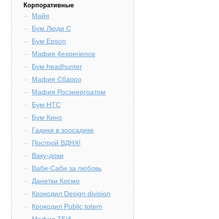
Корпоративные
Майя
Бум Люди С
Бум Epson
Мафия 4experience
Бум headhunter
Мафия Сбарро
Мафия Росэнергоатом
Бум HTC
Бум Кино
Гадики в зоосадике
Построй ВДНХ!
Ваку-доки
Ваби-Саби за любовь
Данетки Космо
Крокодил Design division
Крокодил Public totem