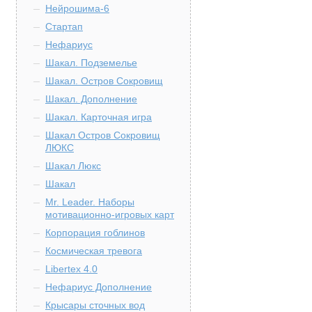
Нейрошима-6
Стартап
Нефариус
Шакал. Подземелье
Шакал. Остров Сокровищ
Шакал. Дополнение
Шакал. Карточная игра
Шакал Остров Сокровищ
ЛЮКС
Шакал Люкс
Шакал
Mr. Leader. Наборы
мотивационно-игровых карт
Корпорация гоблинов
Космическая тревога
Libertex 4.0
Нефариус Дополнение
Крысары сточных вод