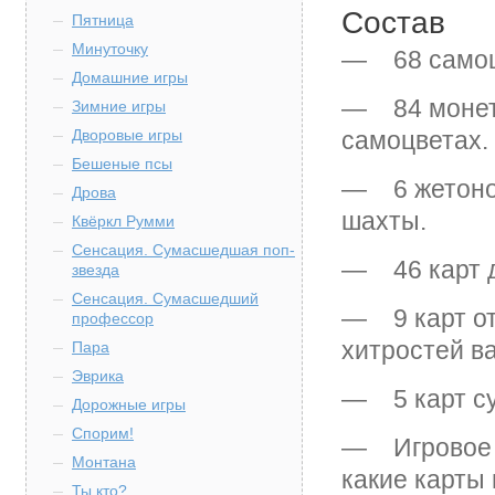
Состав
Пятница
Минуточку
— 68 самоцв
Домашние игры
— 84 монеты
Зимние игры
Дворовые игры
самоцветах.
Бешеные псы
— 6 жетонов
Дрова
шахты.
Квёркл Румми
Сенсация. Сумасшедшая поп-
— 46 карт д
звезда
Сенсация. Сумасшедший
— 9 карт от
профессор
хитростей в
Пара
Эврика
— 5 карт су
Дорожные игры
Спорим!
— Игровое п
Монтана
какие карты 
Ты кто?