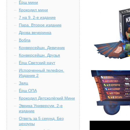
Ёрш мини
Крокодил мини
7 на 9. 2-е издание
Пара. Второе издание
Дрова вечеринка
Вобла
Конверсейшн. Девичник
Конверсейшн. Друзья
Ёрш Светский раут
Испорченный телефон.
Издание 2
Заяц
Ёрш ОПА
Крокодил Детсколёгкий Мини
Эврика Универсум. 2-е
издание
Ответь за 5 секунд. Без
цензуры