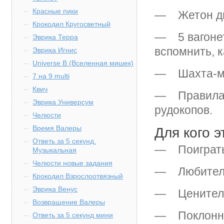
Красные пики
— Жетон дня
Крокодил Кругосветный
— 5 вагонет
Эврика Терра
вспомнить, 
Эврика Игнис
Universe B (Вселенная мишек)
— Шахта-м
7 на 9 multi
Квич
— Правила, 
Эврика Универсум
рудокопов.
Челюсти
Время Валеры
Для кого э
Ответь за 5 секунд.
— Поиграть 
Музыкальная
Челюсти новые задания
— Любителю
Крокодил Взрослоотвязный
Эврика Венус
— Ценителю
Возвращение Валеры
— Поклонник
Ответь за 5 секунд мини