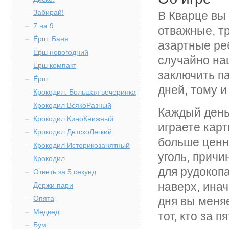
Забирай!
В Кварце вы 
7 на 9
отважные, т
Ёрш. Баня
азартные реб
Ёрш новогодний
случайно на
Ёрш компакт
заключить па
Ёрш
дней, тому и
Крокодил. Большая вечеринка
Крокодил ВсякоРазный
Каждый день 
Крокодил КиноКнижный
играете карт
Крокодил ДетскоЛегкий
больше ценн
Крокодил Историкозанятный
уголь, прич
Крокодил
для рудокоп
Ответь за 5 секунд
наверх, инач
Держи пари
Опята
дня вы меня
Медвед
тот, кто за 
Бум