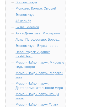
Зоолимпиада
Монсики. Компас Эмоций
Экономикус
45 калибр
Битва Големов
Анна-Детективъ. Мистериум
Ложь, Путешествие, Борода
Экономикус - Биржа торгов
Dead Project: Z-game:
Fast&Dead
Мемо «Найди пару». Мировые
виды спорта
Мемо «Найди пару». Морской
мир
Мемо «Найди пару».
Достопримечательности мира
Мемо «Найди пару» Птицы
мира
Мемо «Найди пару» Флаги