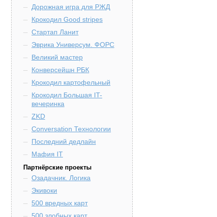
Дорожная игра для РЖД
Крокодил Good stripes
Стартап Ланит
Эврика Универсум. ФОРС
Великий мастер
Конверсейшн РБК
Крокодил картофельный
Крокодил Большая IT-
вечеринка
ZKD
Conversation Технологии
Последний дедлайн
Мафия IT
Партнёрские проекты
Озадачник. Логика
Экивоки
500 вредных карт
500 злобных карт