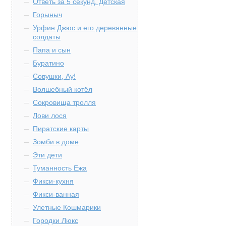
Ответь за 5 секунд. Детская
Горыныч
Урфин Джюс и его деревянные
солдаты
Папа и сын
Буратино
Совушки, Ау!
Волшебный котёл
Сокровища тролля
Лови лося
Пиратские карты
Зомби в доме
Эти дети
Туманность Ежа
Фикси-кухня
Фикси-ванная
Улетные Кошмарики
Городки Люкс