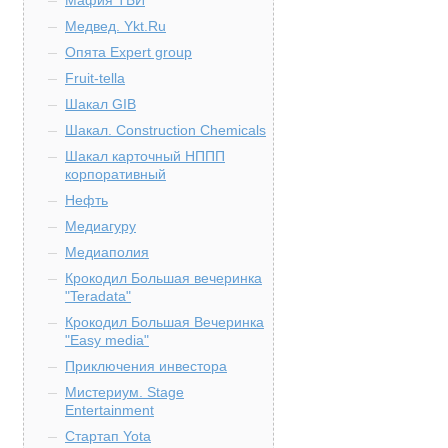
Мафия ТБИ
Медвед. Ykt.Ru
Опята Expert group
Fruit-tella
Шакал GIB
Шакал. Construction Chemicals
Шакал карточный НППП
корпоративный
Нефть
Медиагуру
Медиаполия
Крокодил Большая вечеринка
"Teradata"
Крокодил Большая Вечеринка
"Easy media"
Приключения инвестора
Мистериум. Stage
Entertainment
Стартап Yota