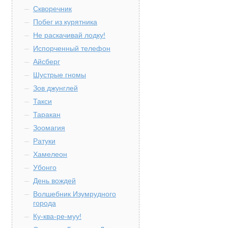
Скворечник
Побег из курятника
Не раскачивай лодку!
Испорченный телефон
Айсберг
Шустрые гномы
Зов джунглей
Такси
Таракан
Зоомагия
Ратуки
Хамелеон
Убонго
День вождей
Волшебник Изумрудного
города
Ку-ква-ре-муу!