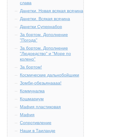
слава
Данетки. Новая всякая всячина
Данетки. Всякая всячина
Данетки Супернабор
За бортом. Дополнение
"Погода"
За бортом. Дополнение
"Людоедство" и "Море по
колено"
За бортом!
Космические дальнобойщики
Зомби-обезьянаааа!
Коммуналка
Кошмариум
Мафия пластиковая
Мафия
Сопротивление
Наши в Таиланде