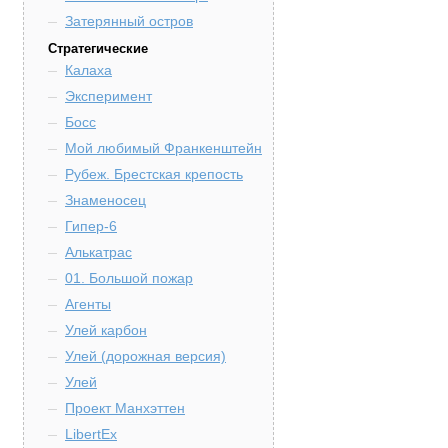
Затерянный остров
Стратегические
Калаха
Эксперимент
Босс
Мой любимый Франкенштейн
Рубеж. Брестская крепость
Знаменосец
Гипер-6
Алькатрас
01. Большой пожар
Агенты
Улей карбон
Улей (дорожная версия)
Улей
Проект Манхэттен
LibertEx