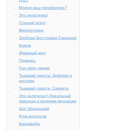
2021
Можно ваш телефончик?
Это нелогично!
Спящий агент
Виктроллина
Злобная Бесстыжая Смешная
Кринж
Жёваный крот
Правдец
Гни свою линию
Трамвай смерти: Добряки и
негодяи
Трамвай смерти: Секреты
Это нелогично! Идеальный
лимонад и модники-врунишки
Шот Шпионский
Куча вопросов
Баклажаба