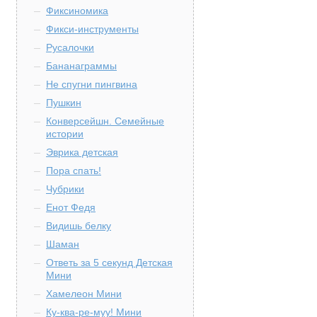
Фиксиномика
Фикси-инструменты
Русалочки
Бананаграммы
Не спугни пингвина
Пушкин
Конверсейшн. Семейные
истории
Эврика детская
Пора спать!
Чубрики
Енот Федя
Видишь белку
Шаман
Ответь за 5 секунд Детская
Мини
Хамелеон Мини
Ку-ква-ре-муу! Мини