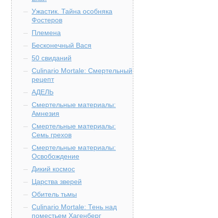
Ужастик. Тайна особняка
Фостеров
Племена
Бесконечный Вася
50 свиданий
Culinario Mortale: Смертельный
рецепт
АДЕЛЬ
Смертельные материалы:
Амнезия
Смертельные материалы:
Семь грехов
Смертельные материалы:
Освобождение
Дикий космос
Царства зверей
Обитель тьмы
Culinario Mortale: Тень над
поместьем Хагенберг