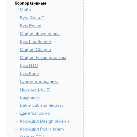
Корпоративные
Майя
Бум Люди С
Бум Epson
Мафия 4experience
Бум headhunter
Мафия Сбарро
Мафия Росэнергоатом
Бум HTC
Бум Кино
Гадики в зоосадике
Построй ВДНХ!
Ваку-доки
Ваби-Саби за любовь
Данетки Космо
Крокодил Design division
Крокодил Public totem