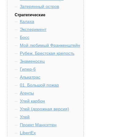
Затерянный остров
Стратегические
Калаха
Эксперимент
Босс
Мой любимый Франкенштейн
Рубеж. Брестская крепость
Знаменосец
Гипер-6
Алькатрас
01. Большой пожар
Агенты
Улей карбон
Улей (дорожная версия)
Улей
Проект Манхэттен
LibertEx