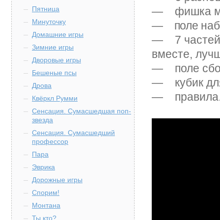
Пятница
— фишка мак
Минуточку
—
поле наб
Домашние игры
— 7 частей 
Зимние игры
вместе, луч
Дворовые игры
— поле сбор
Бешеные псы
— кубик для
Дрова
— правила
Квёркл Румми
Сенсация. Сумасшедшая поп-
звезда
Сенсация. Сумасшедший
профессор
Пара
Эврика
Дорожные игры
Спорим!
Монтана
Ты кто?