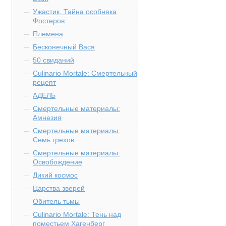
Ужастик. Тайна особняка
Фостеров
Племена
Бесконечный Вася
50 свиданий
Culinario Mortale: Смертельный
рецепт
АДЕЛЬ
Смертельные материалы:
Амнезия
Смертельные материалы:
Семь грехов
Смертельные материалы:
Освобождение
Дикий космос
Царства зверей
Обитель тьмы
Culinario Mortale: Тень над
поместьем Хагенберг