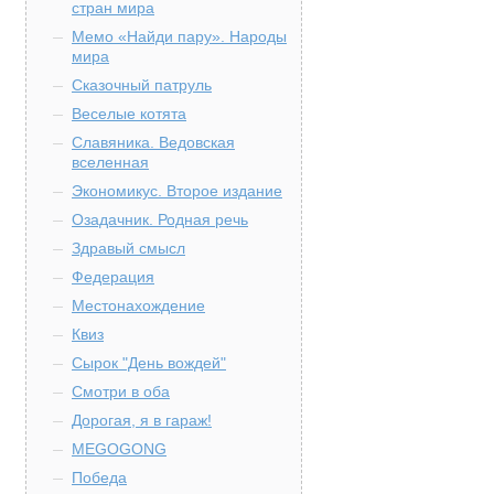
стран мира
Мемо «Найди пару». Народы
мира
Сказочный патруль
Веселые котята
Славяника. Ведовская
вселенная
Экономикус. Второе издание
Озадачник. Родная речь
Здравый смысл
Федерация
Местонахождение
Квиз
Сырок "День вождей"
Смотри в оба
Дорогая, я в гараж!
MEGOGONG
Победа