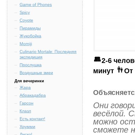
Game of Phones
Spicy
Coyote
Пирамиды
Жукобойка
Momiji
Culinario Mortale: Последняя
экспедиция
2-6 чело
Прослушка
минут
От 
Воздушные змеи
Для вечеринки
Жара
Объясняется
Абракадабра
Гарсон
Они говор
Клазл
весёлой. С
Есть контакт!
можно ост
Хрумми
сможете на
Диско!