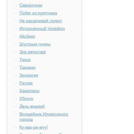
Скворечник
Побег из курятника
Не раскачивай лодку!
Испорченный телефон
Айсберг
Шустрые гномы
Зов джунглей
Такси
Таракан
Зоомагия
Ратуки
Хамелеон
Убонго
День вождей
Волшебник Изумрудного
города
Ку-ква-ре-муу!