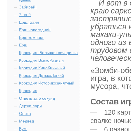
И вот в
Забирай!
краю сарк
7 на 9
застрявше
Ёрш. Баня
убраться 
Ёрш новогодний
макаки-уп
Ёрш компакт
одного из 
Ёрш
трудовом 
Крокодил. Большая вечеринка
человечес
Крокодил ВсякоРазный
Крокодил КиноКнижный
«Зомби-об
Крокодил ДетскоЛегкий
игра, в ко
Крокодил Историкозанятный
мусора, чт
Крокодил
Ответь за 5 секунд
Состав и
Держи пари
— 120 карт 
Опята
свалке ночь
Медвед
— 6 разноцв
Бум