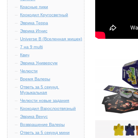
Красные пики
Крокодил Кругосветный
Эврика Терра
Эврика Игнис
Universe B (Вселенная мишек)
7 на 9 multi
Квич
Эврика Универсум
Челюсти
Время Валеры
Ответь за 5 секунд.
Музыкальная
Челюсти новые задания
Крокодил Взрослоотвязный
Эврика Венус
Возвращение Валеры
Ответь за 5 секунд мини