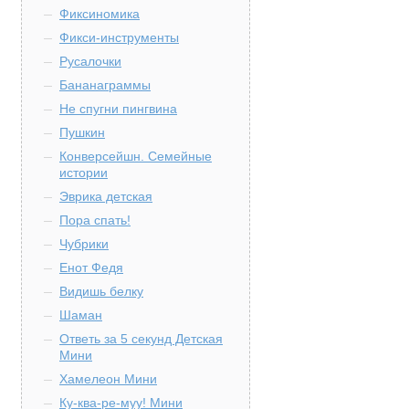
Фиксиномика
Фикси-инструменты
Русалочки
Бананаграммы
Не спугни пингвина
Пушкин
Конверсейшн. Семейные
истории
Эврика детская
Пора спать!
Чубрики
Енот Федя
Видишь белку
Шаман
Ответь за 5 секунд Детская
Мини
Хамелеон Мини
Ку-ква-ре-муу! Мини