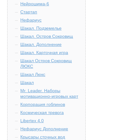
Нейрошима-6
Стартап
Нефариус
Шакал. Подземелье
Шакал. Остров Сокровищ
Шакал. Дополнение
Шакал. Карточная игра
Шакал Остров Сокровищ
ЛЮКС
Шакал Люкс
Шакал
Mr. Leader. Наборы
мотивационно-игровых карт
Корпорация гоблинов
Космическая тревога
Libertex 4.0
Нефариус Дополнение
Крысары сточных вод