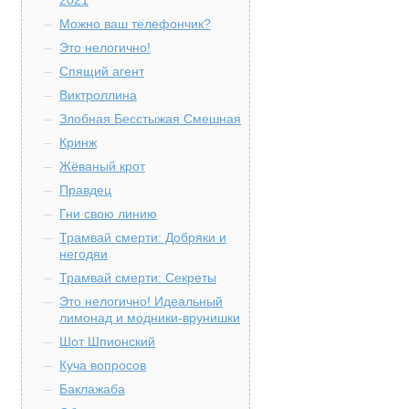
2021
Можно ваш телефончик?
Это нелогично!
Спящий агент
Виктроллина
Злобная Бесстыжая Смешная
Кринж
Жёваный крот
Правдец
Гни свою линию
Трамвай смерти: Добряки и
негодяи
Трамвай смерти: Секреты
Это нелогично! Идеальный
лимонад и модники-врунишки
Шот Шпионский
Куча вопросов
Баклажаба