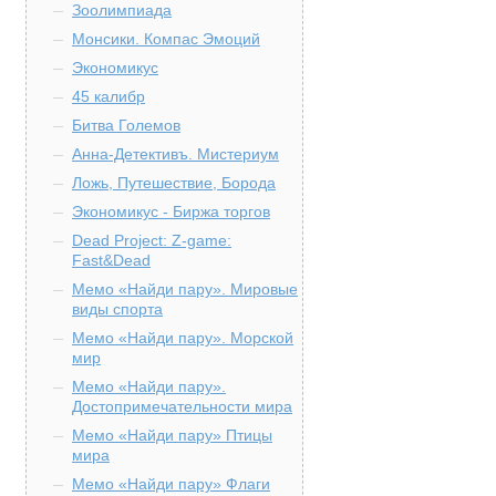
Зоолимпиада
Монсики. Компас Эмоций
Экономикус
45 калибр
Битва Големов
Анна-Детективъ. Мистериум
Ложь, Путешествие, Борода
Экономикус - Биржа торгов
Dead Project: Z-game:
Fast&Dead
Мемо «Найди пару». Мировые
виды спорта
Мемо «Найди пару». Морской
мир
Мемо «Найди пару».
Достопримечательности мира
Мемо «Найди пару» Птицы
мира
Мемо «Найди пару» Флаги