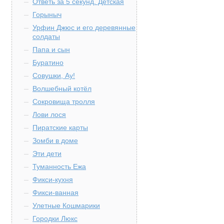
Ответь за 5 секунд. Детская
Горыныч
Урфин Джюс и его деревянные
солдаты
Папа и сын
Буратино
Совушки, Ау!
Волшебный котёл
Сокровища тролля
Лови лося
Пиратские карты
Зомби в доме
Эти дети
Туманность Ежа
Фикси-кухня
Фикси-ванная
Улетные Кошмарики
Городки Люкс