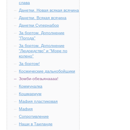
слава
Данетки. Новая всякая всячина
Данетки. Всякая всячина
Данетки Супернабор
За бортом. Дополнение
"Погода"
За бортом. Дополнение
"Людоедство" и "Море по
колено"
За бортом!
Космические дальнобойщики
Зомби-обезьянаааа!
Коммуналка
Кошмариум
Мафия пластиковая
Мафия
Сопротивление
Наши в Таиланде