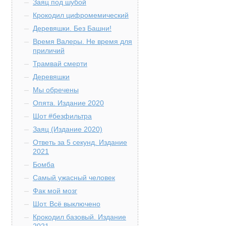
Заяц под шубой
Крокодил цифромемический
Деревяшки. Без Башни!
Время Валеры. Не время для
приличий
Трамвай смерти
Деревяшки
Мы обречены
Опята. Издание 2020
Шот #безфильтра
Заяц (Издание 2020)
Ответь за 5 секунд. Издание
2021
Бомба
Самый ужасный человек
Фак мой мозг
Шот. Всё выключено
Крокодил базовый. Издание