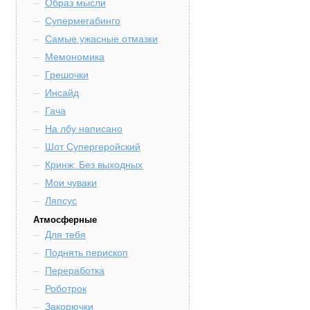
Образ мысли
Супермегабинго
Самые ужасные отмазки
Мемономика
Грешочки
Инсайд
Гача
На лбу написано
Шот Супергеройский
Кринж: Без выходных
Мои чуваки
Ляпсус
Атмосферные
Для тебя
Поднять перископ
Переработка
Роботрок
Закорючки