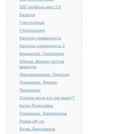
500 злобных карт 2.0
Базинга
Гластонбери
Глоссолалия
Капитан очевидность
Капитан очевидность 2
Креазилла. Геометрия
Оберег. Варяги против
викингов
Имаджинариум. Одиссея
Озадачник. Физика
Переворот
Спроси меня кто где живет?
#игра Радилайка
Озадачник. Математика
Рожик off–on
Битва Динозавров