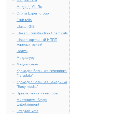
Мафия ТБИ
Медвед. Ykt.Ru
Опята Expert group
Fruit-tella
Шакал GIB
Шакал. Construction Chemicals
Шакал карточный НППП
корпоративный
Нефть
Медиагуру
Медиаполия
Крокодил Большая вечеринка
"Teradata"
Крокодил Большая Вечеринка
"Easy media"
Приключения инвестора
Мистериум. Stage
Entertainment
Стартап Yota