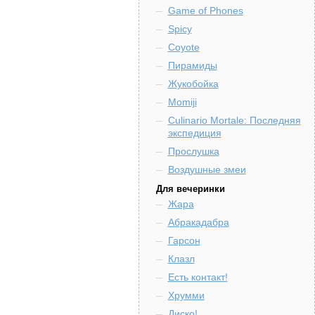
Game of Phones
Spicy
Coyote
Пирамиды
Жукобойка
Momiji
Culinario Mortale: Последняя
экспедиция
Прослушка
Воздушные змеи
Для вечеринки
Жара
Абракадабра
Гарсон
Клазл
Есть контакт!
Хрумми
Диско!