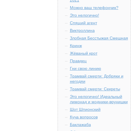
2021
Можно ваш телефончик?
Это нелогично!
Спящий агент
Виктроллина
Злобная Бесстыжая Смешная
Кринж
Жёваный крот
Правдец
Гни свою линию
Трамвай смерти: Добряки и
негодяи
Трамвай смерти: Секреты
Это нелогично! Идеальный
лимонад и модники-врунишки
Шот Шпионский
Куча вопросов
Баклажаба