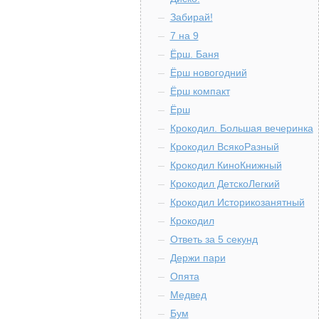
Забирай!
7 на 9
Ёрш. Баня
Ёрш новогодний
Ёрш компакт
Ёрш
Крокодил. Большая вечеринка
Крокодил ВсякоРазный
Крокодил КиноКнижный
Крокодил ДетскоЛегкий
Крокодил Историкозанятный
Крокодил
Ответь за 5 секунд
Держи пари
Опята
Медвед
Бум