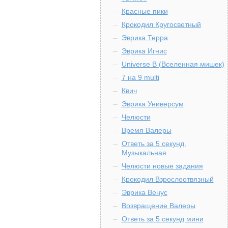
Красные пики
Крокодил Кругосветный
Эврика Терра
Эврика Игнис
Universe B (Вселенная мишек)
7 на 9 multi
Квич
Эврика Универсум
Челюсти
Время Валеры
Ответь за 5 секунд.
Музыкальная
Челюсти новые задания
Крокодил Взрослоотвязный
Эврика Венус
Возвращение Валеры
Ответь за 5 секунд мини