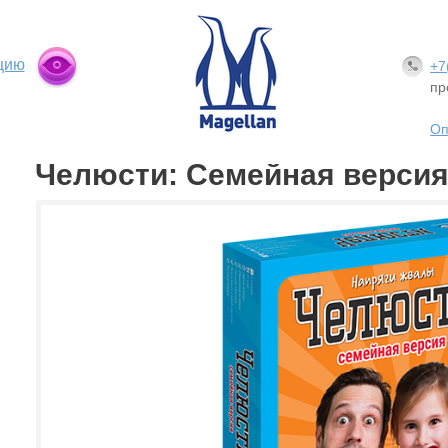
цию
+7
пр
Оп
Челюсти: Семейная верси