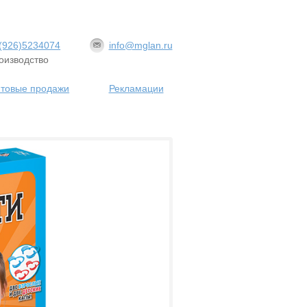
(926)5234074
info@mglan.ru
оизводство
товые продажи
Рекламации
я