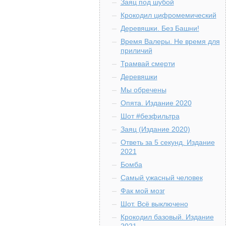
Заяц под шубой
Крокодил цифромемический
Деревяшки. Без Башни!
Время Валеры. Не время для
приличий
Трамвай смерти
Деревяшки
Мы обречены
Опята. Издание 2020
Шот #безфильтра
Заяц (Издание 2020)
Ответь за 5 секунд. Издание
2021
Бомба
Самый ужасный человек
Фак мой мозг
Шот. Всё выключено
Крокодил базовый. Издание