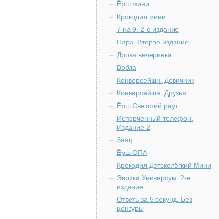
Ёрш мини
Крокодил мини
7 на 9. 2-е издание
Пара. Второе издание
Дрова вечеринка
Вобла
Конверсейшн. Девичник
Конверсейшн. Друзья
Ёрш Светский раут
Испорченный телефон.
Издание 2
Заяц
Ёрш ОПА
Крокодил Детсколёгкий Мини
Эврика Универсум. 2-е
издание
Ответь за 5 секунд. Без
цензуры