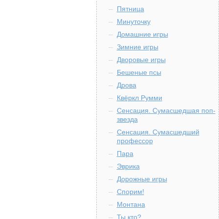
Пятница
Минуточку
Домашние игры
Зимние игры
Дворовые игры
Бешеные псы
Дрова
Квёркл Румми
Сенсация. Сумасшедшая поп-
звезда
Сенсация. Сумасшедший
профессор
Пара
Эврика
Дорожные игры
Спорим!
Монтана
Ты кто?