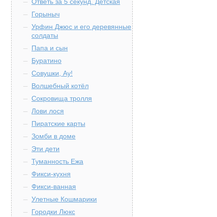
Ответь за 5 секунд. Детская
Горыныч
Урфин Джюс и его деревянные
солдаты
Папа и сын
Буратино
Совушки, Ау!
Волшебный котёл
Сокровища тролля
Лови лося
Пиратские карты
Зомби в доме
Эти дети
Туманность Ежа
Фикси-кухня
Фикси-ванная
Улетные Кошмарики
Городки Люкс