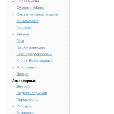
Образ мысли
Супермегабинго
Самые ужасные отмазки
Мемономика
Грешочки
Инсайд
Гача
На лбу написано
Шот Супергеройский
Кринж: Без выходных
Мои чуваки
Ляпсус
Атмосферные
Для тебя
Поднять перископ
Переработка
Роботрок
Закорючки