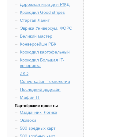
Дорожная игра для РЖД
Крокодил Good stripes
Стартап Ланит
Эврика Универсум. ФОРС
Великий мастер
Конверсейшн РБК
Крокодил картофельный
Крокодил Большая IT-
вечеринка
ZKD
Conversation Технологии
Последний дедлайн
Мафия IT
Партнёрские проекты
Озадачник. Логика
Экивоки
500 вредных карт
500 злобных карт