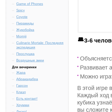
Game of Phones
Spicy
Coyote
Пирамиды
Жукобойка
Momiji
3-6 чело
Culinario Mortale: Последняя
экспедиция
Прослушка
Объясняетс
Воздушные змеи
Развивает 
Для вечеринки
Жара
Можно игра
Абракадабра
Гарсон
В этой игре 
Клазл
Каждый ход 
Есть контакт!
кубика узнаё
Хрумми
вы сложите к
Диско!