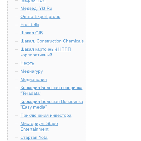
Мафия ТБИ
Медвед. Ykt.Ru
Опята Expert group
Fruit-tella
Шакал GIB
Шакал. Construction Chemicals
Шакал карточный НППП
корпоративный
Нефть
Медиагуру
Медиаполия
Крокодил Большая вечеринка
"Teradata"
Крокодил Большая Вечеринка
"Easy media"
Приключения инвестора
Мистериум. Stage
Entertainment
Стартап Yota