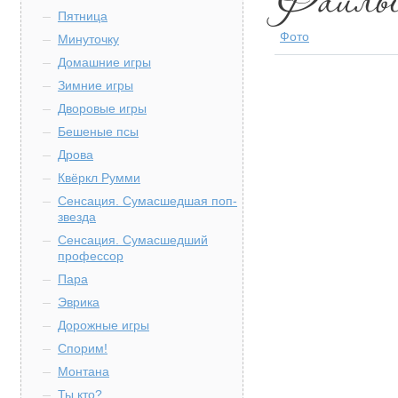
Пятница
Фото
Минуточку
Домашние игры
Зимние игры
Дворовые игры
Бешеные псы
Дрова
Квёркл Румми
Сенсация. Сумасшедшая поп-
звезда
Сенсация. Сумасшедший
профессор
Пара
Эврика
Дорожные игры
Спорим!
Монтана
Ты кто?