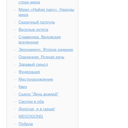
стран мира
Мемо «Найди пару». Народы
мира
Сказочный патруль
Веселые котята
Славяника. Ведовская
вселенная
Экономикус. Второе издание
Озадачник. Родная речь
Здравый смысл
Федерация
Местонахождение
Квиз
Сырок "День вождей"
Смотри в оба
Дорогая, я в гараж!
MEGOGONG
Победа