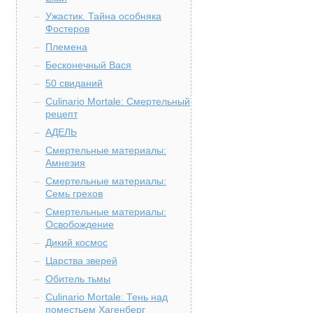
Ужастик. Тайна особняка
Фостеров
Племена
Бесконечный Вася
50 свиданий
Culinario Mortale: Смертельный
рецепт
АДЕЛЬ
Смертельные материалы:
Амнезия
Смертельные материалы:
Семь грехов
Смертельные материалы:
Освобождение
Дикий космос
Царства зверей
Обитель тьмы
Culinario Mortale: Тень над
поместьем Хагенберг