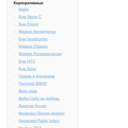
Корпоративные
Майя
Бум Люди С
Бум Epson
Мафия 4experience
Бум headhunter
Мафия Сбарро
Мафия Росэнергоатом
Бум HTC
Бум Кино
Гадики в зоосадике
Построй ВДНХ!
Ваку-доки
Ваби-Саби за любовь
Данетки Космо
Крокодил Design division
Крокодил Public totem