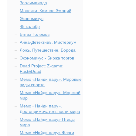
Зоолимпиада
Монсики. Компас Эмоций
Экономикус
45 калибр
Битва Големов
Анна-Детективъ. Мистериум
Ложь, Путешествие, Борода
Экономикус - Биржа торгов
Dead Project: Z-game:
Fast&Dead
Мемо «Найди пару». Мировые
виды спорта
Мемо «Найди пару». Морской
мир
Мемо «Найди пару».
Достопримечательности мира
Мемо «Найди пару» Птицы
мира
Мемо «Найди пару» Флаги