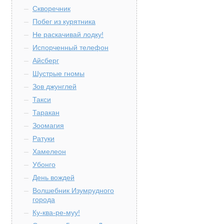
Скворечник
Побег из курятника
Не раскачивай лодку!
Испорченный телефон
Айсберг
Шустрые гномы
Зов джунглей
Такси
Таракан
Зоомагия
Ратуки
Хамелеон
Убонго
День вождей
Волшебник Изумрудного
города
Ку-ква-ре-муу!