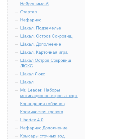
Нейрошима-6
Стартап
Нефариус
Шакал. Подземелье
Шакал. Остров Сокровищ
Шакал. Дополнение
Шакал. Карточная игра
Шакал Остров Сокровищ
ЛЮКС
Шакал Люкс
Шакал
Mr. Leader. Наборы
мотивационно-игровых карт
Корпорация гоблинов
Космическая тревога
Libertex 4.0
Нефариус Дополнение
Крысары сточных вод