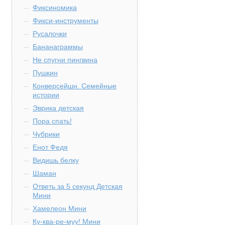
Фиксиномика
Фикси-инструменты
Русалочки
Бананаграммы
Не спугни пингвина
Пушкин
Конверсейшн. Семейные
истории
Эврика детская
Пора спать!
Чубрики
Енот Федя
Видишь белку
Шаман
Ответь за 5 секунд Детская
Мини
Хамелеон Мини
Ку-ква-ре-муу! Мини