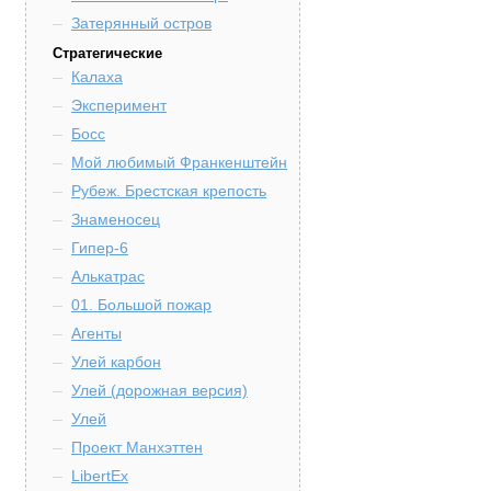
Затерянный остров
Стратегические
Калаха
Эксперимент
Босс
Мой любимый Франкенштейн
Рубеж. Брестская крепость
Знаменосец
Гипер-6
Алькатрас
01. Большой пожар
Агенты
Улей карбон
Улей (дорожная версия)
Улей
Проект Манхэттен
LibertEx