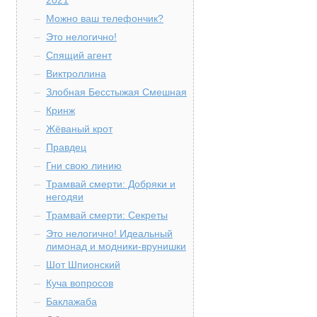
2021
Можно ваш телефончик?
Это нелогично!
Спящий агент
Виктроллина
Злобная Бесстыжая Смешная
Кринж
Жёваный крот
Правдец
Гни свою линию
Трамвай смерти: Добряки и
негодяи
Трамвай смерти: Секреты
Это нелогично! Идеальный
лимонад и модники-врунишки
Шот Шпионский
Куча вопросов
Баклажаба