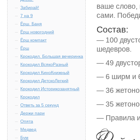
ваше слово, 
Забирай!
сами. Победи
7 на 9
Ёрш. Баня
Состав:
Ёрш новогодний
— 100 двуст
Ёрш компакт
шедевров.
Ёрш
Крокодил. Большая вечеринка
— 49 двусто
Крокодил ВсякоРазный
Крокодил КиноКнижный
— 6 ширм и 6
Крокодил ДетскоЛегкий
Крокодил Историкозанятный
— 36 жетоно
Крокодил
— 35 жетоно
Ответь за 5 секунд
Держи пари
— Правила и
Опята
Медвед
Бум