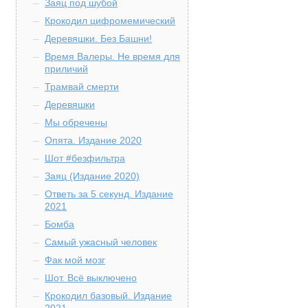
Заяц под шубой
Крокодил цифромемический
Деревяшки. Без Башни!
Время Валеры. Не время для
приличий
Трамвай смерти
Деревяшки
Мы обречены
Опята. Издание 2020
Шот #безфильтра
Заяц (Издание 2020)
Ответь за 5 секунд. Издание
2021
Бомба
Самый ужасный человек
Фак мой мозг
Шот. Всё выключено
Крокодил базовый. Издание