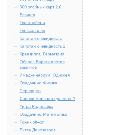
500 злобных карт 2.0
Базинга
Гластонбери
Глоссолалия
Капитан очевидность
Капитан очевидность 2
Креазилла. Геометрия
Оберег. Варяги против
викингов
Имаджинариум. Одиссея
Озадачник. Физика
Переворот
Спроси меня кто где живет?
#игра Радилайка
Озадачник. Математика
Рожик off–on
Битва Динозавров