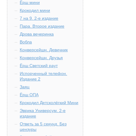
Ёрш мини
Крокодил мини
7 на 9. 2-е издание
Пара. Второе издание
Дрова вечеринка
Вобла
Конверсейшн. Девичник
Конверсейшн. Друзья
Ёрш Светский раут
Испорченный телефон.
Издание 2
Заяц
Ёрш ОПА
Крокодил Детсколёгкий Мини
Эврика Универсум. 2-е
издание
Ответь за 5 секунд. Без
цензуры