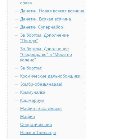
слава
Данетки. Новая всякая всячина
Данетки. Всякая всячина
Данетки Супернабор
За бортом. Дополнение
"Погода"
За бортом. Дополнение
"Людоедство" и "Море по
колено"
За бортом!
Космические дальнобойщики
Зомби-обезьянаааа!
Коммуналка
Кошмариум
Мафия пластиковая
Мафия
Сопротивление
Наши в Таиланде