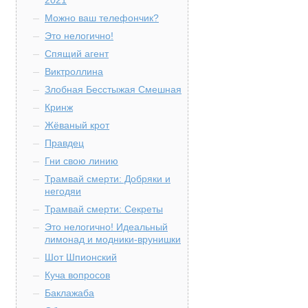
2021
Можно ваш телефончик?
Это нелогично!
Спящий агент
Виктроллина
Злобная Бесстыжая Смешная
Кринж
Жёваный крот
Правдец
Гни свою линию
Трамвай смерти: Добряки и
негодяи
Трамвай смерти: Секреты
Это нелогично! Идеальный
лимонад и модники-врунишки
Шот Шпионский
Куча вопросов
Баклажаба