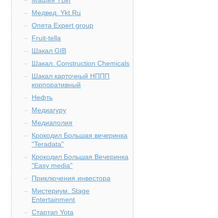
Мафия ТБИ
Медвед. Ykt.Ru
Опята Expert group
Fruit-tella
Шакал GIB
Шакал. Construction Chemicals
Шакал карточный НППП
корпоративный
Нефть
Медиагуру
Медиаполия
Крокодил Большая вечеринка
"Teradata"
Крокодил Большая Вечеринка
"Easy media"
Приключения инвестора
Мистериум. Stage
Entertainment
Стартап Yota