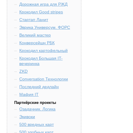
Дорожная игра для РЖД
Крокодил Good stripes
Стартап Ланит
Эврика Универсум. ФОРС
Великий мастер
Конверсейшн РБК
Крокодил картофельный
Крокодил Большая IT-
вечеринка
ZKD
Conversation Технологии
Последний дедлайн
Мафия IT
Партнёрские проекты
Озадачник. Логика
Экивоки
500 вредных карт
500 злобных карт