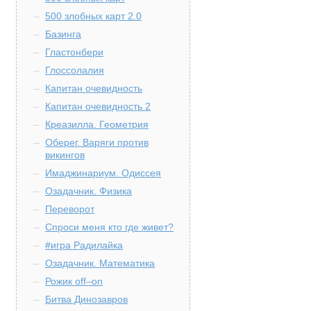
500 злобных карт 2.0
Базинга
Гластонбери
Глоссолалия
Капитан очевидность
Капитан очевидность 2
Креазилла. Геометрия
Оберег. Варяги против
викингов
Имаджинариум. Одиссея
Озадачник. Физика
Переворот
Спроси меня кто где живет?
#игра Радилайка
Озадачник. Математика
Рожик off–on
Битва Динозавров