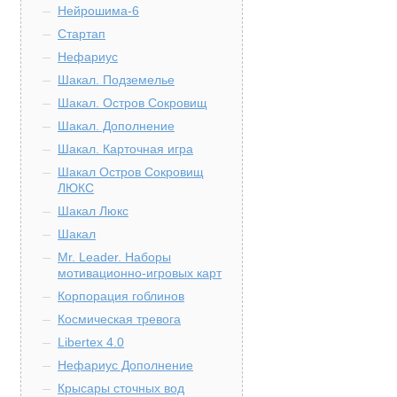
Нейрошима-6
Стартап
Нефариус
Шакал. Подземелье
Шакал. Остров Сокровищ
Шакал. Дополнение
Шакал. Карточная игра
Шакал Остров Сокровищ
ЛЮКС
Шакал Люкс
Шакал
Mr. Leader. Наборы
мотивационно-игровых карт
Корпорация гоблинов
Космическая тревога
Libertex 4.0
Нефариус Дополнение
Крысары сточных вод