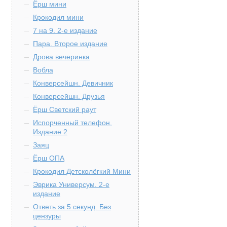
Ёрш мини
Крокодил мини
7 на 9. 2-е издание
Пара. Второе издание
Дрова вечеринка
Вобла
Конверсейшн. Девичник
Конверсейшн. Друзья
Ёрш Светский раут
Испорченный телефон.
Издание 2
Заяц
Ёрш ОПА
Крокодил Детсколёгкий Мини
Эврика Универсум. 2-е
издание
Ответь за 5 секунд. Без
цензуры