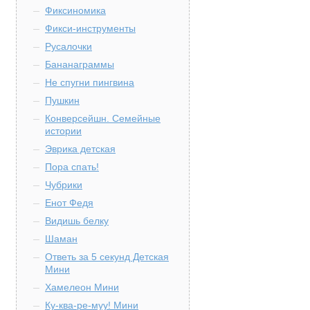
Фиксиномика
Фикси-инструменты
Русалочки
Бананаграммы
Не спугни пингвина
Пушкин
Конверсейшн. Семейные
истории
Эврика детская
Пора спать!
Чубрики
Енот Федя
Видишь белку
Шаман
Ответь за 5 секунд Детская
Мини
Хамелеон Мини
Ку-ква-ре-муу! Мини