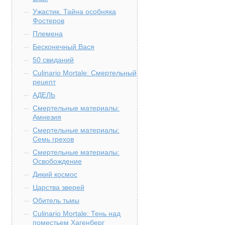
Ужастик. Тайна особняка
Фостеров
Племена
Бесконечный Вася
50 свиданий
Culinario Mortale: Смертельный
рецепт
АДЕЛЬ
Смертельные материалы:
Амнезия
Смертельные материалы:
Семь грехов
Смертельные материалы:
Освобождение
Дикий космос
Царства зверей
Обитель тьмы
Culinario Mortale: Тень над
поместьем Хагенберг