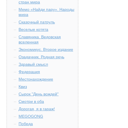
стран мира
Мемо «Найди пару». Народы
мира
Сказочный патруль
Веселые котята
Славяника. Ведовская
вселенная
Экономикус. Второе издание
Озадачник. Родная речь
Здравый смысл
Федерация
Местонахождение
Квиз
Сырок "День вождей"
Смотри в оба
Дорогая, я в гараж!
MEGOGONG
Победа