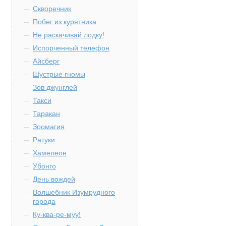
Скворечник
Побег из курятника
Не раскачивай лодку!
Испорченный телефон
Айсберг
Шустрые гномы
Зов джунглей
Такси
Таракан
Зоомагия
Ратуки
Хамелеон
Убонго
День вождей
Волшебник Изумрудного
города
Ку-ква-ре-муу!