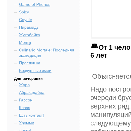
Game of Phones
Spicy
Coyote
Пирамиды
Жукобойка
Momiji
От 1 чел
Culinario Mortale: Последняя
6 лет
экспедиция
Прослушка
Воздушные змеи
Объясняется
Для вечеринки
Жара
Надо построи
Абракадабра
очереди брус
Гарсон
верхних ряд.
Клазл
манипуляций
Есть контакт!
следующему. 
Хрумми
Диско!