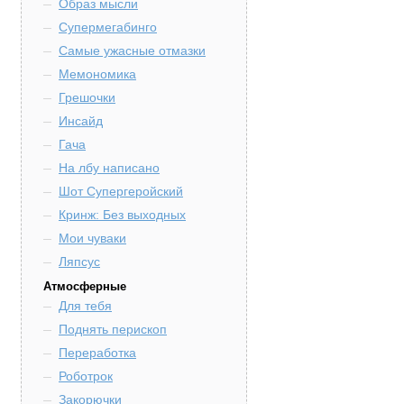
Образ мысли
Супермегабинго
Самые ужасные отмазки
Мемономика
Грешочки
Инсайд
Гача
На лбу написано
Шот Супергеройский
Кринж: Без выходных
Мои чуваки
Ляпсус
Атмосферные
Для тебя
Поднять перископ
Переработка
Роботрок
Закорючки