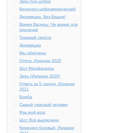
Заяц под шубой
Крокодил цифромемический
Деревяшки. Без Башни!
Время Валеры. Не время для
приличий
Трамвай смерти
Деревяшки
Мы обречены
Опята. Издание 2020
Шот #безфильтра
Заяц (Издание 2020)
Ответь за 5 секунд. Издание
2021
Бомба
Самый ужасный человек
Фак мой мозг
Шот. Всё выключено
Крокодил базовый. Издание