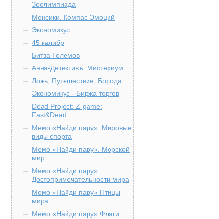
Зоолимпиада
Монсики. Компас Эмоций
Экономикус
45 калибр
Битва Големов
Анна-Детективъ. Мистериум
Ложь, Путешествие, Борода
Экономикус - Биржа торгов
Dead Project: Z-game:
Fast&Dead
Мемо «Найди пару». Мировые
виды спорта
Мемо «Найди пару». Морской
мир
Мемо «Найди пару».
Достопримечательности мира
Мемо «Найди пару» Птицы
мира
Мемо «Найди пару» Флаги