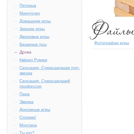
Пятница
Минуточку
Домашние игры
Зимние игры
Дворовые игры
Фотографии игры
Бешеные псы
Дрова
Квёркл Румми
Сенсация. Сумасшедшая поп-
звезда
Сенсация. Сумасшедший
профессор
Пара
Эврика
Дорожные игры
Спорим!
Монтана
Ты кто?