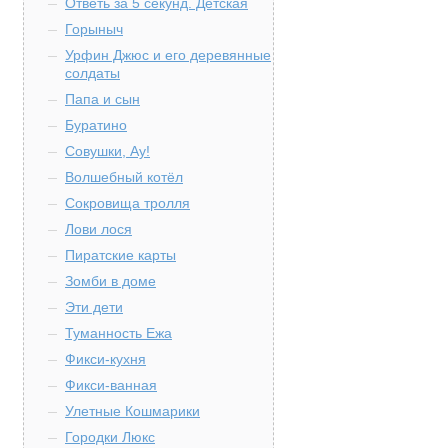
Ответь за 5 секунд. Детская
Горыныч
Урфин Джюс и его деревянные
солдаты
Папа и сын
Буратино
Совушки, Ау!
Волшебный котёл
Сокровища тролля
Лови лося
Пиратские карты
Зомби в доме
Эти дети
Туманность Ежа
Фикси-кухня
Фикси-ванная
Улетные Кошмарики
Городки Люкс