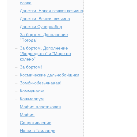
слава
Данетки. Новая всякая всячина
Данетки. Всякая всячина
Данетки Супернабор
За бортом. Дополнение
"Погода"
За бортом. Дополнение
"Людоедство" и "Море по
колено"
За бортом!
Космические дальнобойщики
Зомби-обезьянаааа!
Коммуналка
Кошмариум
Мафия пластиковая
Мафия
Сопротивление
Наши в Таиланде