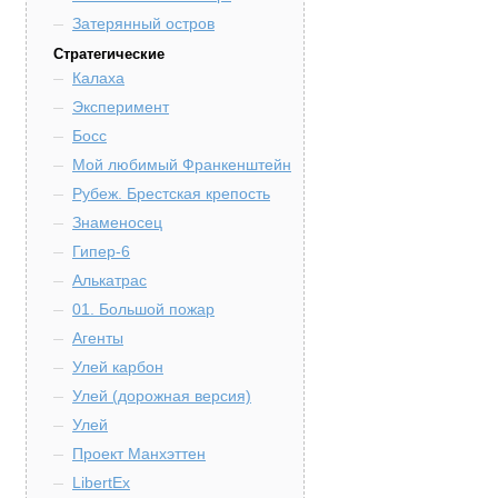
Затерянный остров
Стратегические
Калаха
Эксперимент
Босс
Мой любимый Франкенштейн
Рубеж. Брестская крепость
Знаменосец
Гипер-6
Алькатрас
01. Большой пожар
Агенты
Улей карбон
Улей (дорожная версия)
Улей
Проект Манхэттен
LibertEx