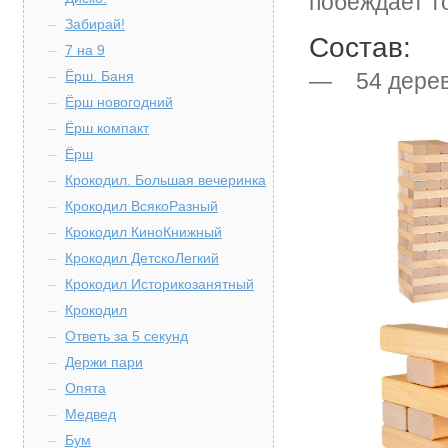
побеждает т
Забирай!
Состав:
7 на 9
Ёрш. Баня
— 54 дерев
Ёрш новогодний
Ёрш компакт
Ёрш
Крокодил. Большая вечеринка
Крокодил ВсякоРазный
Крокодил КиноКнижный
Крокодил ДетскоЛегкий
Крокодил Историкозанятный
Крокодил
Ответь за 5 секунд
Держи пари
Опята
Медвед
Бум