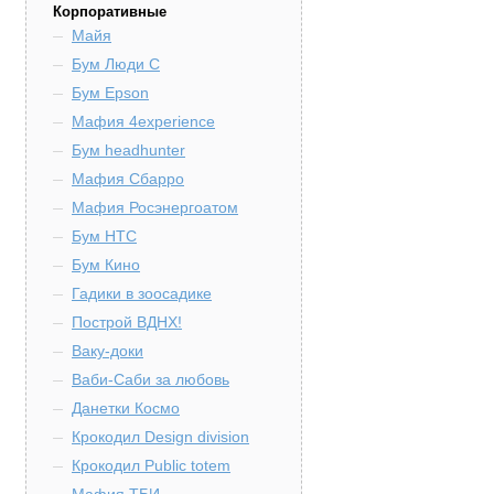
Корпоративные
Майя
Бум Люди С
Бум Epson
Мафия 4experience
Бум headhunter
Мафия Сбарро
Мафия Росэнергоатом
Бум HTC
Бум Кино
Гадики в зоосадике
Построй ВДНХ!
Ваку-доки
Ваби-Саби за любовь
Данетки Космо
Крокодил Design division
Крокодил Public totem