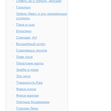
Ответь за 5 секунд. Детская
Горыныч
Урфин Джюс и его деревянные
солдаты
Папа и сын
Буратино
Совушки, Ау!
Волшебный котёл
Сокровища тролля
Лови лося
Пиратские карты
Зомби в доме
Эти дети
Туманность Ежа
Фикси-кухня
Фикси-ванная
Улетные Кошмарики
Городки Люкс