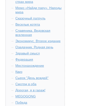
стран мира
Мемо «Найди пару». Народы
мира
Сказочный патруль
Веселые котята
Славяника. Ведовская
вселенная
Экономикус. Второе издание
Озадачник. Родная речь
Здравый смысл
Федерация
Местонахождение
Квиз
Сырок "День вождей"
Смотри в оба
Дорогая, я в гараж!
MEGOGONG
Победа