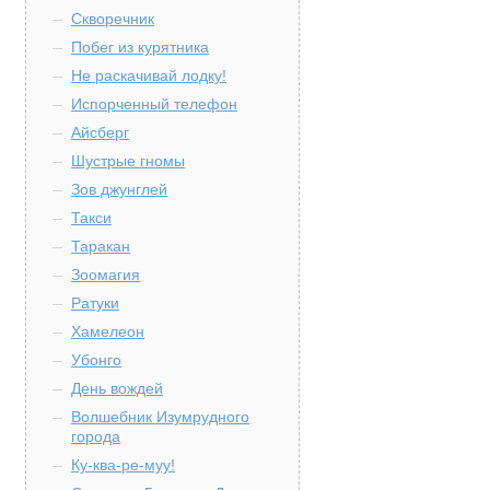
Скворечник
Побег из курятника
Не раскачивай лодку!
Испорченный телефон
Айсберг
Шустрые гномы
Зов джунглей
Такси
Таракан
Зоомагия
Ратуки
Хамелеон
Убонго
День вождей
Волшебник Изумрудного
города
Ку-ква-ре-муу!