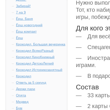
Нужно выпол
Забирай!
Тот, кто наб
7 на 9
игры, побежд
Ёрш. Баня
Ёрш новогодний
Для кого э
Ёрш компакт
— Для весёл
Ёрш
Крокодил. Большая вечеринка
— Спецаген
Крокодил ВсякоРазный
— Иностранц
Крокодил КиноКнижный
Крокодил ДетскоЛегкий
играми.
Крокодил Историкозанятный
— В подарок
Крокодил
Ответь за 5 секунд
Состав
Держи пари
— 33 карты 
Опята
Медвед
— 2 карты 
Бум