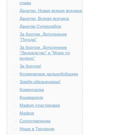
слава
Данетки. Новая всякая всячина
Данетки. Всякая всячина
Данетки Супернабор
За бортом. Дополнение
"Погода"
За бортом. Дополнение
"Людоедство" и "Море по
колено"
За бортом!
Космические дальнобойщики
Зомби-обезьянаааа!
Коммуналка
Кошмариум
Мафия пластиковая
Мафия
Сопротивление
Наши в Таиланде