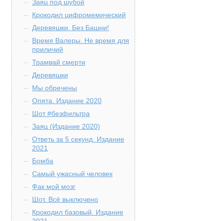
Заяц под шубой
Крокодил цифромемический
Деревяшки. Без Башни!
Время Валеры. Не время для
приличий
Трамвай смерти
Деревяшки
Мы обречены
Опята. Издание 2020
Шот #безфильтра
Заяц (Издание 2020)
Ответь за 5 секунд. Издание
2021
Бомба
Самый ужасный человек
Фак мой мозг
Шот. Всё выключено
Крокодил базовый. Издание