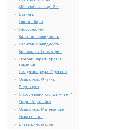
500 злобных карт 2.0
Базинга
Гластонбери
Глоссолалия
Капитан очевидность
Капитан очевидность 2
Креазилла. Геометрия
Оберег. Варяги против
викингов
Имаджинариум. Одиссея
Озадачник. Физика
Переворот
Спроси меня кто где живет?
#игра Радилайка
Озадачник. Математика
Рожик off–on
Битва Динозавров