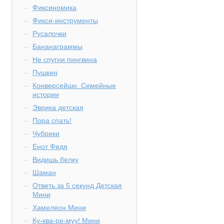
Фиксиномика
Фикси-инструменты
Русалочки
Бананаграммы
Не спугни пингвина
Пушкин
Конверсейшн. Семейные
истории
Эврика детская
Пора спать!
Чубрики
Енот Федя
Видишь белку
Шаман
Ответь за 5 секунд Детская
Мини
Хамелеон Мини
Ку-ква-ре-муу! Мини