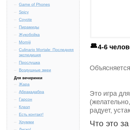
Game of Phones
Spicy
Coyote
Пирамиды
Жукобойка
Momiji
4-6 чело
Culinario Mortale: Последняя
экспедиция
Прослушка
Объясняется
Воздушные змеи
Для вечеринки
Жара
Абракадабра
Это игра для
Гарсон
(желательно
Клазл
радует, уста
Есть контакт!
Что это за
Хрумми
Диско!