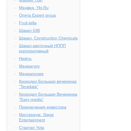
Мафия ТБИ
Медвед. Ykt.Ru
Опята Expert group
Fruit-tella
Шакал GIB
Шакал. Construction Chemicals
Шакал карточный НППП
корпоративный
Нефть
Медиагуру
Медиаполия
Крокодил Большая вечеринка
"Teradata"
Крокодил Большая Вечеринка
"Easy media"
Приключения инвестора
Мистериум. Stage
Entertainment
Стартап Yota