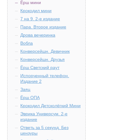
Ёрш мини
Крокодил мини
7 на 9. 2-е издание
Пара. Второе издание
Дрова вечеринка
Вобла
Конверсейшн. Девичник
Конверсейшн. Друзья
Ёрш Светский раут
Испорченный телефон.
Издание 2
Заяц
Ёрш ОПА
Крокодил Детсколёгкий Мини
Эврика Универсум. 2-е
издание
Ответь за 5 секунд. Без
цензуры