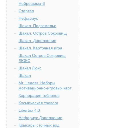
Нейрошима-6
Стартап
Нефариус
Шакал. Подземелье
Шакал. Остров Сокровищ
Шакал. Дополнение
Шакал. Карточная игра
Шакал Остров Сокровищ
ЛЮКС
Шакал Люкс
Шакал
Mr. Leader. Наборы
мотивационно-игровых карт
Корпорация гоблинов
Космическая тревога
Libertex 4.0
Нефариус Дополнение
Крысары сточных вод