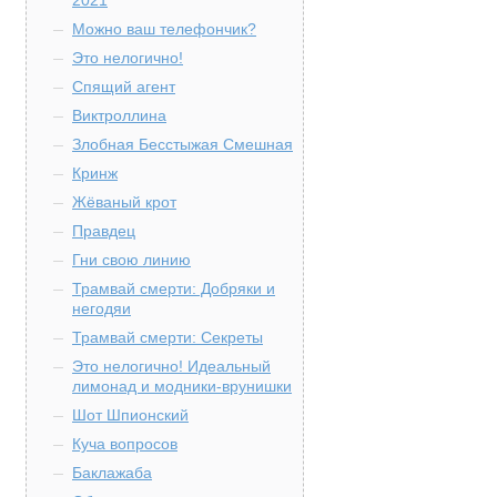
2021
Можно ваш телефончик?
Это нелогично!
Спящий агент
Виктроллина
Злобная Бесстыжая Смешная
Кринж
Жёваный крот
Правдец
Гни свою линию
Трамвай смерти: Добряки и
негодяи
Трамвай смерти: Секреты
Это нелогично! Идеальный
лимонад и модники-врунишки
Шот Шпионский
Куча вопросов
Баклажаба