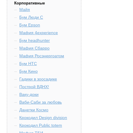
Корпоративные
Майя
Бум Люди С
Бум Epson
Мафия 4experience
Бум headhunter
Мафия Сбарро
Мафия Росэнергоатом
Бум HTC
Бум Кино
Гадики в зоосадике
Построй ВДНХ!
Ваку-доки
Ваби-Саби за любовь
Данетки Космо
Крокодил Design division
Крокодил Public totem