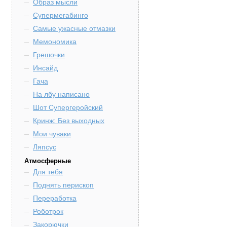
Образ мысли
Супермегабинго
Самые ужасные отмазки
Мемономика
Грешочки
Инсайд
Гача
На лбу написано
Шот Супергеройский
Кринж: Без выходных
Мои чуваки
Ляпсус
Атмосферные
Для тебя
Поднять перископ
Переработка
Роботрок
Закорючки