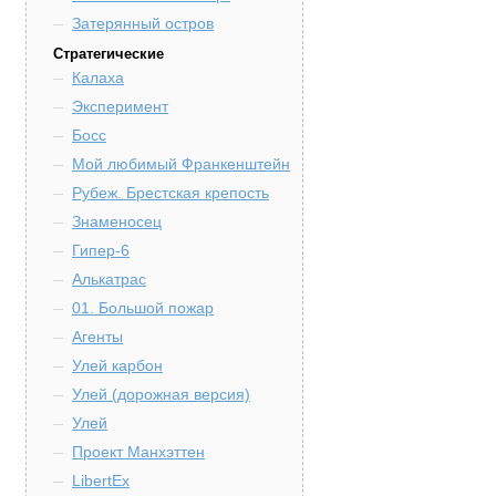
Затерянный остров
Стратегические
Калаха
Эксперимент
Босс
Мой любимый Франкенштейн
Рубеж. Брестская крепость
Знаменосец
Гипер-6
Алькатрас
01. Большой пожар
Агенты
Улей карбон
Улей (дорожная версия)
Улей
Проект Манхэттен
LibertEx