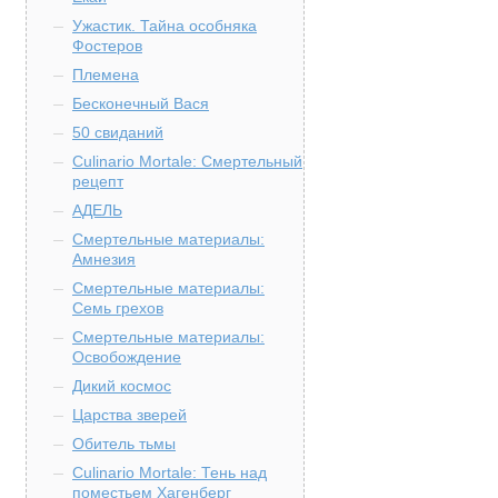
Ужастик. Тайна особняка
Фостеров
Племена
Бесконечный Вася
50 свиданий
Culinario Mortale: Смертельный
рецепт
АДЕЛЬ
Смертельные материалы:
Амнезия
Смертельные материалы:
Семь грехов
Смертельные материалы:
Освобождение
Дикий космос
Царства зверей
Обитель тьмы
Culinario Mortale: Тень над
поместьем Хагенберг