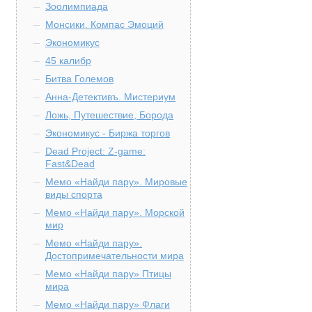
Зоолимпиада
Монсики. Компас Эмоций
Экономикус
45 калибр
Битва Големов
Анна-Детективъ. Мистериум
Ложь, Путешествие, Борода
Экономикус - Биржа торгов
Dead Project: Z-game:
Fast&Dead
Мемо «Найди пару». Мировые
виды спорта
Мемо «Найди пару». Морской
мир
Мемо «Найди пару».
Достопримечательности мира
Мемо «Найди пару» Птицы
мира
Мемо «Найди пару» Флаги