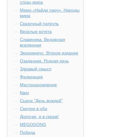
стран мира
Мемо «Найди пару». Народы
мира
Сказочный патруль
Веселые котята
Славяника. Ведовская
вселенная
Экономикус. Второе издание
Озадачник. Родная речь
Здравый смысл
Федерация
Местонахождение
Квиз
Сырок "День вождей"
Смотри в оба
Дорогая, я в гараж!
MEGOGONG
Победа