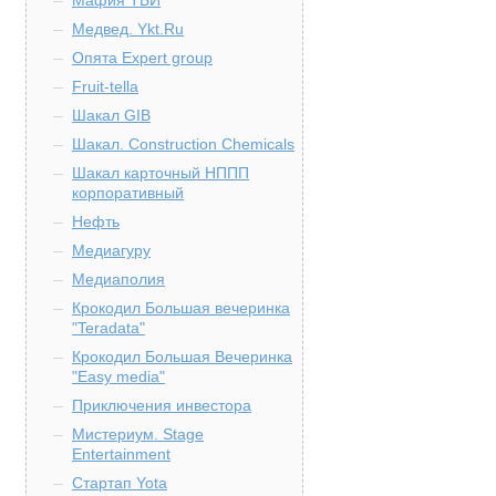
Мафия ТБИ
Медвед. Ykt.Ru
Опята Expert group
Fruit-tella
Шакал GIB
Шакал. Construction Chemicals
Шакал карточный НППП
корпоративный
Нефть
Медиагуру
Медиаполия
Крокодил Большая вечеринка
"Teradata"
Крокодил Большая Вечеринка
"Easy media"
Приключения инвестора
Мистериум. Stage
Entertainment
Стартап Yota