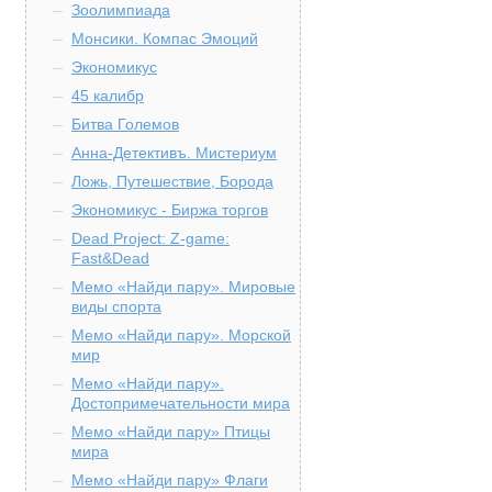
Зоолимпиада
Монсики. Компас Эмоций
Экономикус
45 калибр
Битва Големов
Анна-Детективъ. Мистериум
Ложь, Путешествие, Борода
Экономикус - Биржа торгов
Dead Project: Z-game:
Fast&Dead
Мемо «Найди пару». Мировые
виды спорта
Мемо «Найди пару». Морской
мир
Мемо «Найди пару».
Достопримечательности мира
Мемо «Найди пару» Птицы
мира
Мемо «Найди пару» Флаги