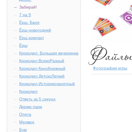
Забирай!
7 на 9
Ёрш. Баня
Ёрш новогодний
Ёрш компакт
Ёрш
Крокодил. Большая вечеринка
Крокодил ВсякоРазный
Фотографии игры
Крокодил КиноКнижный
Крокодил ДетскоЛегкий
Крокодил Историкозанятный
Крокодил
Ответь за 5 секунд
Держи пари
Опята
Медвед
Бум