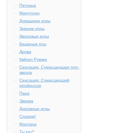
Пятница
Минуточку
Домашние игры
Зимние игры
Дворовые игры
Бешеные псы
Дрова
Квёркл Румми
Сенсация. Сумасшедшая поп-
звезда
Сенсация. Сумасшедший
профессор
Пара
Эврика
Дорожные игры
Спорим!
Монтана
Ты кто?