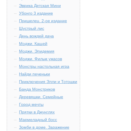
Эврика Детская Мини
Убонго 3 издание
Пришелец. 2-ое издание
Шустрый лис
День вождей дача
Моджи. Кащей
Моджи. Эпидемия
Моджи. Фильм ужасов
Монстры настольная игра
Найди печеньки
Приключения Элли и Тотошки
Банда Монстриков
Деревяшки. Семейные
Город мечты
Прятки в Джунглях
Мармеладный босс
Зомби в доме. Заражение