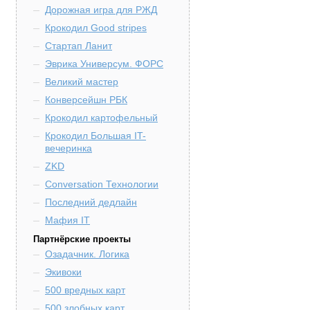
Дорожная игра для РЖД
Крокодил Good stripes
Стартап Ланит
Эврика Универсум. ФОРС
Великий мастер
Конверсейшн РБК
Крокодил картофельный
Крокодил Большая IT-
вечеринка
ZKD
Conversation Технологии
Последний дедлайн
Мафия IT
Партнёрские проекты
Озадачник. Логика
Экивоки
500 вредных карт
500 злобных карт