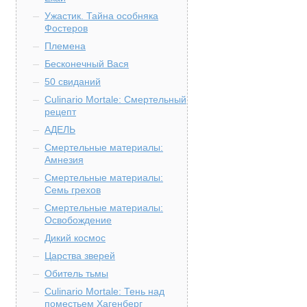
Ужастик. Тайна особняка
Фостеров
Племена
Бесконечный Вася
50 свиданий
Culinario Mortale: Смертельный
рецепт
АДЕЛЬ
Смертельные материалы:
Амнезия
Смертельные материалы:
Семь грехов
Смертельные материалы:
Освобождение
Дикий космос
Царства зверей
Обитель тьмы
Culinario Mortale: Тень над
поместьем Хагенберг