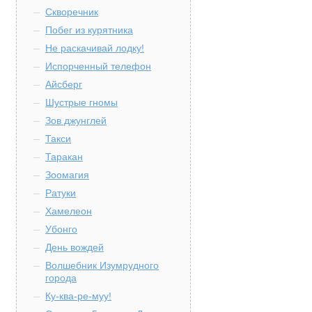
Скворечник
Побег из курятника
Не раскачивай лодку!
Испорченный телефон
Айсберг
Шустрые гномы
Зов джунглей
Такси
Таракан
Зоомагия
Ратуки
Хамелеон
Убонго
День вождей
Волшебник Изумрудного
города
Ку-ква-ре-муу!