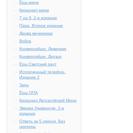
Ёрш мини
Крокодил мини
7 на 9. 2-е издание
Пара. Второе издание
Дрова вечеринка
Вобла
Конверсейшн. Девичник
Конверсейшн. Друзья
Ёрш Светский раут
Испорченный телефон.
Издание 2
Заяц
Ёрш ОПА
Крокодил Детсколёгкий Мини
Эврика Универсум. 2-е
издание
Ответь за 5 секунд. Без
цензуры