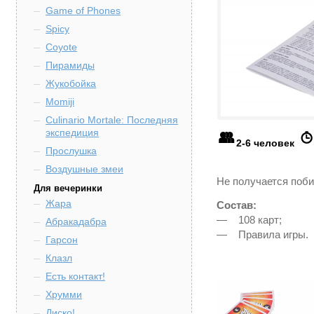
Game of Phones
Spicy
Coyote
Пирамиды
Жукобойка
Momiji
Culinario Mortale: Последняя
экспедиция
2-6 человек
Прослушка
Воздушные змеи
Не получается поби
Для вечеринки
Жара
Состав:
—
108 карт;
Абракадабра
—
Правила игры.
Гарсон
Клазл
Есть контакт!
Хрумми
Диско!