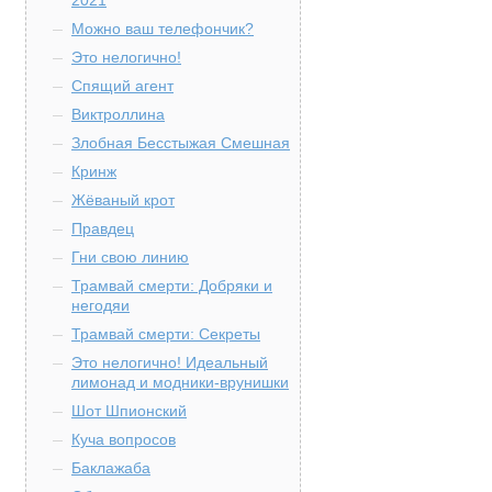
2021
Можно ваш телефончик?
Это нелогично!
Спящий агент
Виктроллина
Злобная Бесстыжая Смешная
Кринж
Жёваный крот
Правдец
Гни свою линию
Трамвай смерти: Добряки и
негодяи
Трамвай смерти: Секреты
Это нелогично! Идеальный
лимонад и модники-врунишки
Шот Шпионский
Куча вопросов
Баклажаба