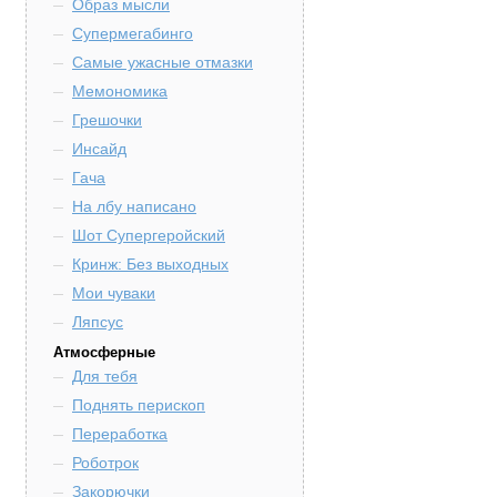
Образ мысли
Супермегабинго
Самые ужасные отмазки
Мемономика
Грешочки
Инсайд
Гача
На лбу написано
Шот Супергеройский
Кринж: Без выходных
Мои чуваки
Ляпсус
Атмосферные
Для тебя
Поднять перископ
Переработка
Роботрок
Закорючки