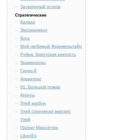
Затерянный остров
Стратегические
Калаха
Эксперимент
Босс
Мой любимый Франкенштейн
Рубеж. Брестская крепость
Знаменосец
Гипер-6
Алькатрас
01. Большой пожар
Агенты
Улей карбон
Улей (дорожная версия)
Улей
Проект Манхэттен
LibertEx