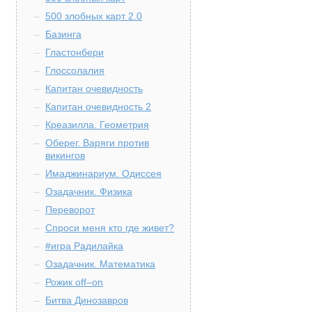
500 злобных карт 2.0
Базинга
Гластонбери
Глоссолалия
Капитан очевидность
Капитан очевидность 2
Креазилла. Геометрия
Оберег. Варяги против
викингов
Имаджинариум. Одиссея
Озадачник. Физика
Переворот
Спроси меня кто где живет?
#игра Радилайка
Озадачник. Математика
Рожик off–on
Битва Динозавров