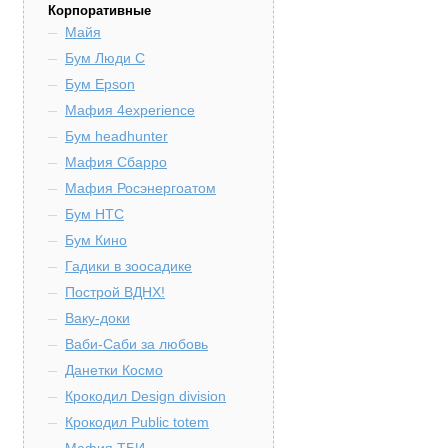
Корпоративные
Майя
Бум Люди С
Бум Epson
Мафия 4experience
Бум headhunter
Мафия Сбарро
Мафия Росэнергоатом
Бум HTC
Бум Кино
Гадики в зоосадике
Построй ВДНХ!
Ваку-доки
Ваби-Саби за любовь
Данетки Космо
Крокодил Design division
Крокодил Public totem