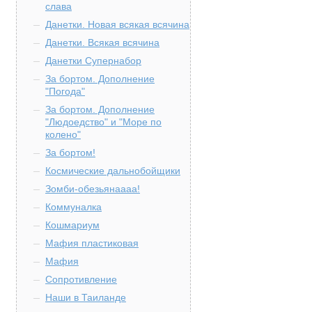
слава
Данетки. Новая всякая всячина
Данетки. Всякая всячина
Данетки Супернабор
За бортом. Дополнение
"Погода"
За бортом. Дополнение
"Людоедство" и "Море по
колено"
За бортом!
Космические дальнобойщики
Зомби-обезьянаааа!
Коммуналка
Кошмариум
Мафия пластиковая
Мафия
Сопротивление
Наши в Таиланде