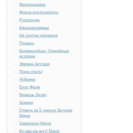
Фиксиномика
Фикси-инструменты
Русалочки
Бананаграммы
Не спугни пингвина
Пушкин
Конверсейшн. Семейные
истории
Эврика детская
Пора спать!
Чубрики
Енот Федя
Видишь белку
Шаман
Ответь за 5 секунд Детская
Мини
Хамелеон Мини
Ку-ква-ре-муу! Мини