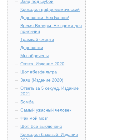
Заяц под шубой
Крокодил цифромемический
Деревяшки. Без Башни!
Время Валеры. Не время для
приличий
Трамвай смерти
Деревяшки
Мы обречены
Опята. Издание 2020
Шот #безфильтра
Заяц (Издание 2020)
Ответь за 5 секунд. Издание
2021
Бомба
Самый ужасный человек
Фак мой мозг
Шот. Всё выключено
Крокодил базовый. Издание