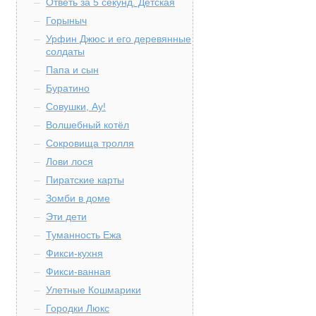
Ответь за 5 секунд. Детская
Горыныч
Урфин Джюс и его деревянные
солдаты
Папа и сын
Буратино
Совушки, Ау!
Волшебный котёл
Сокровища тролля
Лови лося
Пиратские карты
Зомби в доме
Эти дети
Туманность Ежа
Фикси-кухня
Фикси-ванная
Улетные Кошмарики
Городки Люкс