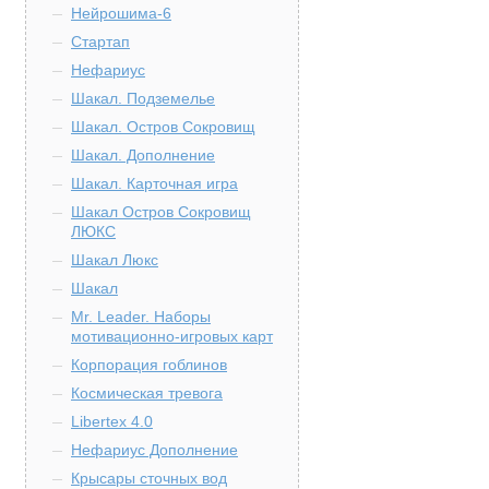
Нейрошима-6
Стартап
Нефариус
Шакал. Подземелье
Шакал. Остров Сокровищ
Шакал. Дополнение
Шакал. Карточная игра
Шакал Остров Сокровищ
ЛЮКС
Шакал Люкс
Шакал
Mr. Leader. Наборы
мотивационно-игровых карт
Корпорация гоблинов
Космическая тревога
Libertex 4.0
Нефариус Дополнение
Крысары сточных вод