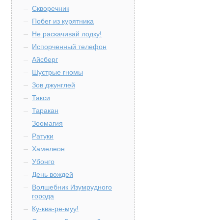
Скворечник
Побег из курятника
Не раскачивай лодку!
Испорченный телефон
Айсберг
Шустрые гномы
Зов джунглей
Такси
Таракан
Зоомагия
Ратуки
Хамелеон
Убонго
День вождей
Волшебник Изумрудного
города
Ку-ква-ре-муу!