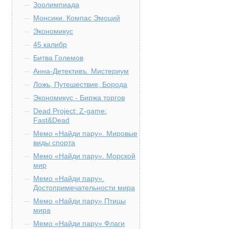
Зоолимпиада
Монсики. Компас Эмоций
Экономикус
45 калибр
Битва Големов
Анна-Детективъ. Мистериум
Ложь, Путешествие, Борода
Экономикус - Биржа торгов
Dead Project: Z-game:
Fast&Dead
Мемо «Найди пару». Мировые
виды спорта
Мемо «Найди пару». Морской
мир
Мемо «Найди пару».
Достопримечательности мира
Мемо «Найди пару» Птицы
мира
Мемо «Найди пару» Флаги