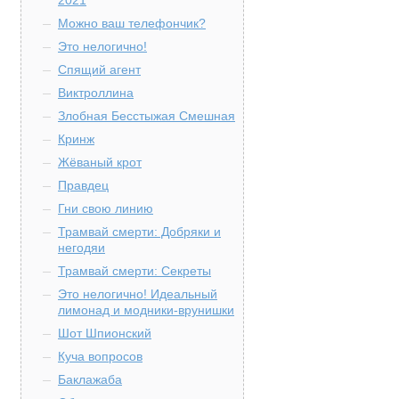
2021
Можно ваш телефончик?
Это нелогично!
Спящий агент
Виктроллина
Злобная Бесстыжая Смешная
Кринж
Жёваный крот
Правдец
Гни свою линию
Трамвай смерти: Добряки и
негодяи
Трамвай смерти: Секреты
Это нелогично! Идеальный
лимонад и модники-врунишки
Шот Шпионский
Куча вопросов
Баклажаба