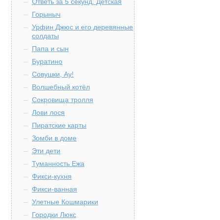
Ответь за 5 секунд. Детская
Горыныч
Урфин Джюс и его деревянные
солдаты
Папа и сын
Буратино
Совушки, Ау!
Волшебный котёл
Сокровища тролля
Лови лося
Пиратские карты
Зомби в доме
Эти дети
Туманность Ежа
Фикси-кухня
Фикси-ванная
Улетные Кошмарики
Городки Люкс