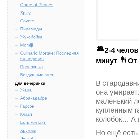
Game of Phones
Spicy
Coyote
Пирамиды
Жукобойка
Momiji
2-4 чело
Culinario Mortale: Последняя
экспедиция
минут
От 
Прослушка
Воздушные змеи
В стародавн
Для вечеринки
Жара
она умирает:
Абракадабра
маленький л
Гарсон
купленным г
Клазл
колобок… А 
Есть контакт!
Хрумми
Но ещё есть
Диско!