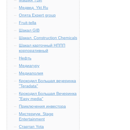
Мафия ТБИ
Медвед. Ykt.Ru
Опята Expert group
Fruit-tella
Шакал GIB
Шакал. Construction Chemicals
Шакал карточный НППП
корпоративный
Нефть
Медиагуру
Медиаполия
Крокодил Большая вечеринка
"Teradata"
Крокодил Большая Вечеринка
"Easy media"
Приключения инвестора
Мистериум. Stage
Entertainment
Стартап Yota