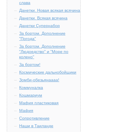
слава
Данетки. Новая всякая всячина
Данетки. Всякая всячина
Данетки Супернабор
За бортом. Дополнение
"Погода"
За бортом. Дополнение
"Людоедство" и "Море по
колено"
За бортом!
Космические дальнобойщики
Зомби-обезьянаааа!
Коммуналка
Кошмариум
Мафия пластиковая
Мафия
Сопротивление
Наши в Таиланде