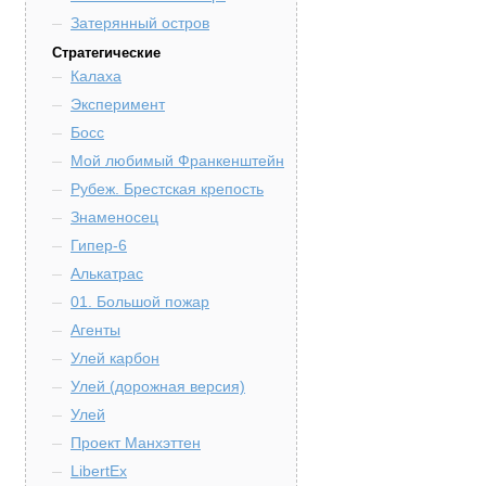
Затерянный остров
Стратегические
Калаха
Эксперимент
Босс
Мой любимый Франкенштейн
Рубеж. Брестская крепость
Знаменосец
Гипер-6
Алькатрас
01. Большой пожар
Агенты
Улей карбон
Улей (дорожная версия)
Улей
Проект Манхэттен
LibertEx