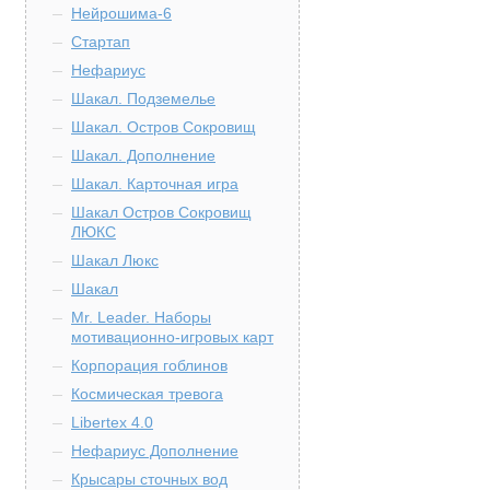
Нейрошима-6
Стартап
Нефариус
Шакал. Подземелье
Шакал. Остров Сокровищ
Шакал. Дополнение
Шакал. Карточная игра
Шакал Остров Сокровищ
ЛЮКС
Шакал Люкс
Шакал
Mr. Leader. Наборы
мотивационно-игровых карт
Корпорация гоблинов
Космическая тревога
Libertex 4.0
Нефариус Дополнение
Крысары сточных вод