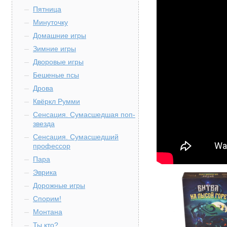
Пятница
Минуточку
Домашние игры
Зимние игры
Дворовые игры
Бешеные псы
Дрова
Квёркл Румми
Сенсация. Сумасшедшая поп-
звезда
Сенсация. Сумасшедший
профессор
Пара
Эврика
Дорожные игры
Спорим!
Монтана
Ты кто?