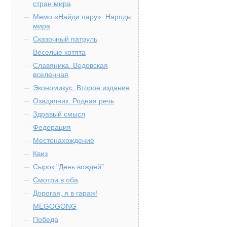
стран мира
Мемо «Найди пару». Народы
мира
Сказочный патруль
Веселые котята
Славяника. Ведовская
вселенная
Экономикус. Второе издание
Озадачник. Родная речь
Здравый смысл
Федерация
Местонахождение
Квиз
Сырок "День вождей"
Смотри в оба
Дорогая, я в гараж!
MEGOGONG
Победа