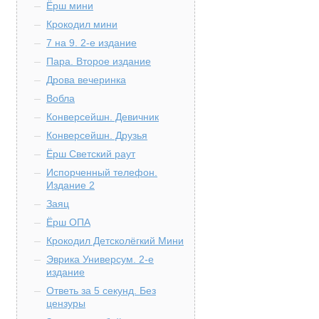
Ёрш мини
Крокодил мини
7 на 9. 2-е издание
Пара. Второе издание
Дрова вечеринка
Вобла
Конверсейшн. Девичник
Конверсейшн. Друзья
Ёрш Светский раут
Испорченный телефон.
Издание 2
Заяц
Ёрш ОПА
Крокодил Детсколёгкий Мини
Эврика Универсум. 2-е
издание
Ответь за 5 секунд. Без
цензуры