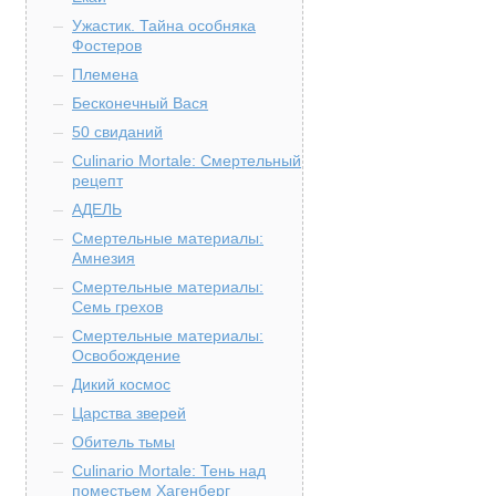
Ужастик. Тайна особняка
Фостеров
Племена
Бесконечный Вася
50 свиданий
Culinario Mortale: Смертельный
рецепт
АДЕЛЬ
Смертельные материалы:
Амнезия
Смертельные материалы:
Семь грехов
Смертельные материалы:
Освобождение
Дикий космос
Царства зверей
Обитель тьмы
Culinario Mortale: Тень над
поместьем Хагенберг