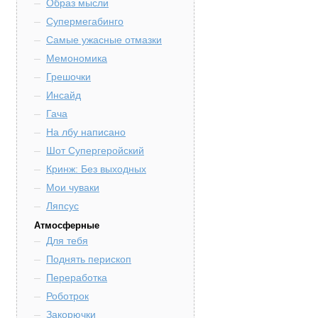
Образ мысли
Супермегабинго
Самые ужасные отмазки
Мемономика
Грешочки
Инсайд
Гача
На лбу написано
Шот Супергеройский
Кринж: Без выходных
Мои чуваки
Ляпсус
Атмосферные
Для тебя
Поднять перископ
Переработка
Роботрок
Закорючки