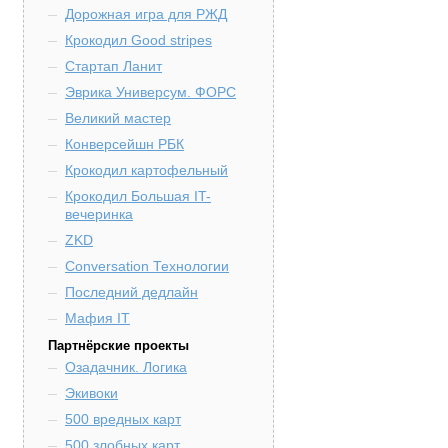
Дорожная игра для РЖД
Крокодил Good stripes
Стартап Ланит
Эврика Универсум. ФОРС
Великий мастер
Конверсейшн РБК
Крокодил картофельный
Крокодил Большая IT-
вечеринка
ZKD
Conversation Технологии
Последний дедлайн
Мафия IT
Партнёрские проекты
Озадачник. Логика
Экивоки
500 вредных карт
500 злобных карт