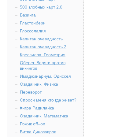
500 злобных карт 2.0
Базинга
Гластонбери
Глоссолалия
Капитан очевидность
Капитан очевидность 2
Креазилла. Геометрия
Оберег. Варяги против
викингов
Имаджинариум. Одиссея
Озадачник. Физика
Переворот
Спроси меня кто где живет?
#игра Радилайка
Озадачник. Математика
Рожик off–on
Битва Динозавров