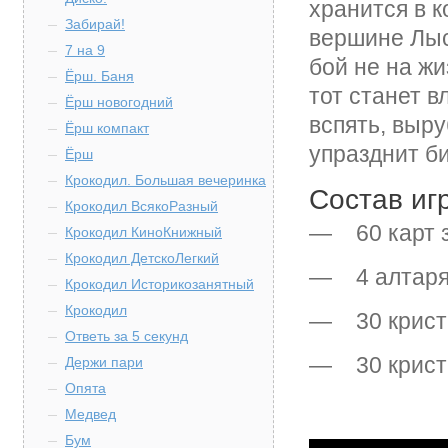
хранится в к
Забирай!
вершине Лыс
7 на 9
бой не на жи
Ёрш. Баня
тот станет 
Ёрш новогодний
вспять, выру
Ёрш компакт
упразднит б
Ёрш
Крокодил. Большая вечеринка
Состав иг
Крокодил ВсякоРазный
— 60 карт 
Крокодил КиноКнижный
Крокодил ДетскоЛегкий
— 4 алтар
Крокодил Историкозанятный
Крокодил
— 30 крист
Ответь за 5 секунд
— 30 крист
Держи пари
Опята
Медвед
Бум