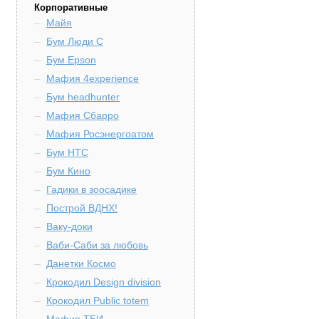
Корпоративные
Майя
Бум Люди С
Бум Epson
Мафия 4experience
Бум headhunter
Мафия Сбарро
Мафия Росэнергоатом
Бум HTC
Бум Кино
Гадики в зоосадике
Построй ВДНХ!
Ваку-доки
Ваби-Саби за любовь
Данетки Космо
Крокодил Design division
Крокодил Public totem