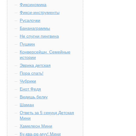
Фиксиномика
Фикси-инструменты
Русалочки
Бананаграммы
Не спугни пингвина
Пушкин
Конверсейшн. Семейные
истории
Эврика детская
Пора спать!
Чубрики
Енот Федя
Видишь белку
Шаман
Ответь за 5 секунд Детская
Мини
Хамелеон Мини
Ку-ква-ре-муу! Мини