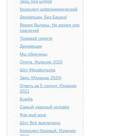
Заяц под шубой
Крокодил цифромемический
Деревяшки. Без Башни!
Время Валеры. Не время для
приличий
Трамвай смерти
Деревяшки
Мы обречены
Опята. Издание 2020
Шот #безфильтра
Заяц (Издание 2020)
Ответь за 5 секунд. Издание
2021
Бомба
Самый ужасный человек
Фак мой мозг
Шот. Всё выключено
Крокодил базовый. Издание