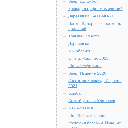
Заяц под шубой
Крокодил цифромемический
Деревяшки. Без Башни!
Время Валеры. Не время для
приличий
Трамвай смерти
Деревяшки
Мы обречены
Опята. Издание 2020
Шот #безфильтра
Заяц (Издание 2020)
Ответь за 5 секунд. Издание
2021
Бомба
Самый ужасный человек
Фак мой мозг
Шот. Всё выключено
Крокодил базовый. Издание