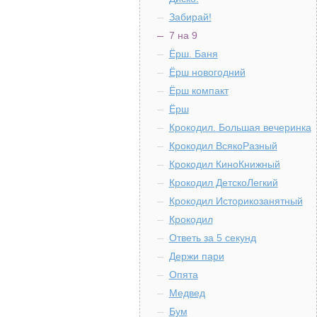
Забирай!
7 на 9
Ёрш. Баня
Ёрш новогодний
Ёрш компакт
Ёрш
Крокодил. Большая вечеринка
Крокодил ВсякоРазный
Крокодил КиноКнижный
Крокодил ДетскоЛегкий
Крокодил Историкозанятный
Крокодил
Ответь за 5 секунд
Держи пари
Опята
Медвед
Бум