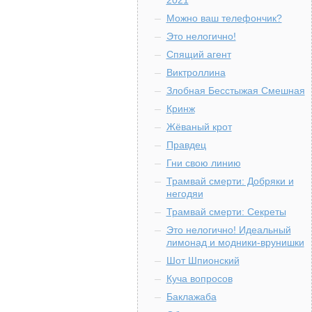
2021
Можно ваш телефончик?
Это нелогично!
Спящий агент
Виктроллина
Злобная Бесстыжая Смешная
Кринж
Жёваный крот
Правдец
Гни свою линию
Трамвай смерти: Добряки и
негодяи
Трамвай смерти: Секреты
Это нелогично! Идеальный
лимонад и модники-врунишки
Шот Шпионский
Куча вопросов
Баклажаба