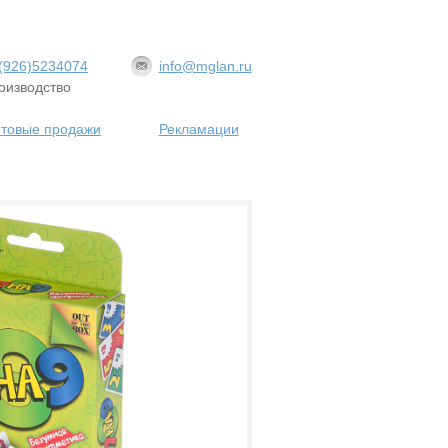
(926)5234074
info@mglan.ru
оизводство
товые продажи
Рекламации