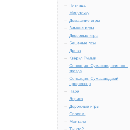
Пятница
Минуточку
Домашние игры
Зимние игры
Дворовые игры
Бешеные псы
Дрова
Квёркл Румми
Сенсация. Сумасшедшая поп-
звезда
Сенсация. Сумасшедший
профессор
Пара
Эврика
Дорожные игры
Спорим!
Монтана
Ты кто?