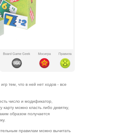
Board Game Geek
Мосигра
Правила
гр тем, что в ней нет ходов - все
 есть число и модификатор,
у карту можно класть либо девятку,
Таким образом получается
пку.
нительным правилам можно вычитать