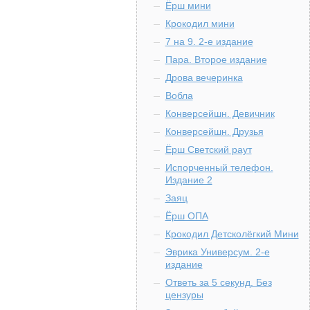
Ёрш мини
Крокодил мини
7 на 9. 2-е издание
Пара. Второе издание
Дрова вечеринка
Вобла
Конверсейшн. Девичник
Конверсейшн. Друзья
Ёрш Светский раут
Испорченный телефон.
Издание 2
Заяц
Ёрш ОПА
Крокодил Детсколёгкий Мини
Эврика Универсум. 2-е
издание
Ответь за 5 секунд. Без
цензуры