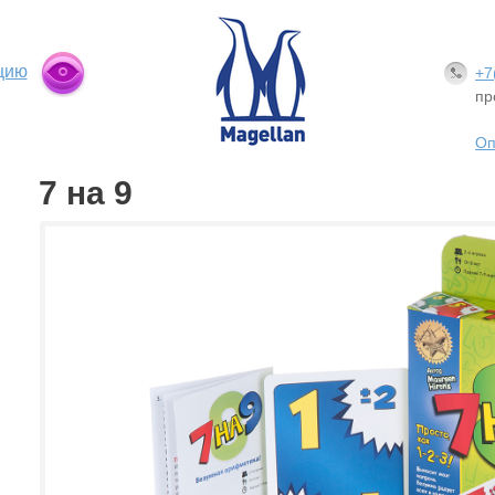
цию
+7
пр
Оп
7 на 9