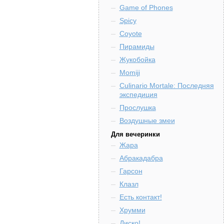
Game of Phones
Spicy
Coyote
Пирамиды
Жукобойка
Momiji
Culinario Mortale: Последняя
экспедиция
Прослушка
Воздушные змеи
Для вечеринки
Жара
Абракадабра
Гарсон
Клазл
Есть контакт!
Хрумми
Диско!