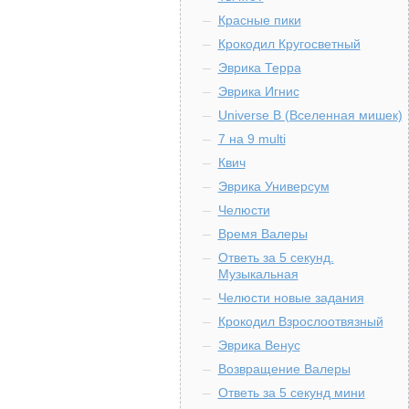
Красные пики
Крокодил Кругосветный
Эврика Терра
Эврика Игнис
Universe B (Вселенная мишек)
7 на 9 multi
Квич
Эврика Универсум
Челюсти
Время Валеры
Ответь за 5 секунд.
Музыкальная
Челюсти новые задания
Крокодил Взрослоотвязный
Эврика Венус
Возвращение Валеры
Ответь за 5 секунд мини