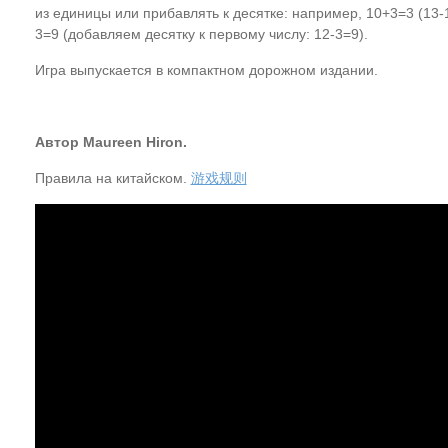
из единицы или прибавлять к десятке: например, 10+3=3 (13-1
3=9 (добавляем десятку к первому числу: 12-3=9).
Игра выпускается в компактном дорожном издании.
Автор Maureen Hiron.
Правила на китайском.
游戏规则