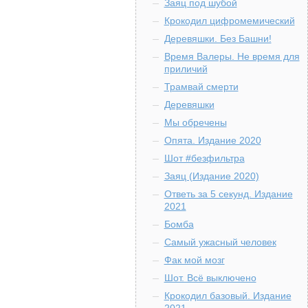
Заяц под шубой
Крокодил цифромемический
Деревяшки. Без Башни!
Время Валеры. Не время для
приличий
Трамвай смерти
Деревяшки
Мы обречены
Опята. Издание 2020
Шот #безфильтра
Заяц (Издание 2020)
Ответь за 5 секунд. Издание
2021
Бомба
Самый ужасный человек
Фак мой мозг
Шот. Всё выключено
Крокодил базовый. Издание