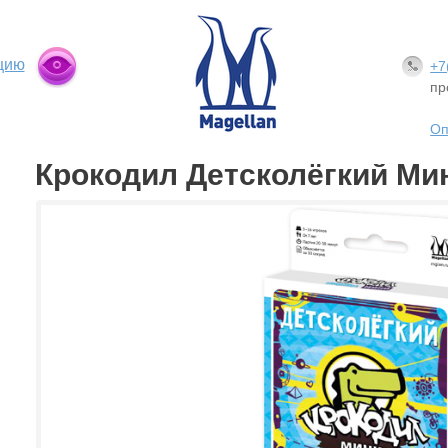
цию
+7
пр
Оп
Крокодил Детсколёгкий Ми