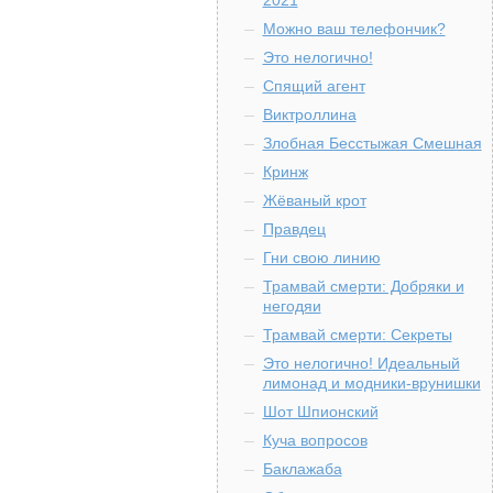
2021
Можно ваш телефончик?
Это нелогично!
Спящий агент
Виктроллина
Злобная Бесстыжая Смешная
Кринж
Жёваный крот
Правдец
Гни свою линию
Трамвай смерти: Добряки и
негодяи
Трамвай смерти: Секреты
Это нелогично! Идеальный
лимонад и модники-врунишки
Шот Шпионский
Куча вопросов
Баклажаба