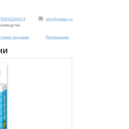
(926)5234074
info@mglan.ru
оизводство
товые продажи
Рекламации
ни