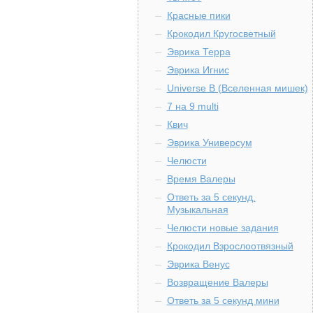
Красные пики
Крокодил Кругосветный
Эврика Терра
Эврика Игнис
Universe B (Вселенная мишек)
7 на 9 multi
Квич
Эврика Универсум
Челюсти
Время Валеры
Ответь за 5 секунд.
Музыкальная
Челюсти новые задания
Крокодил Взрослоотвязный
Эврика Венус
Возвращение Валеры
Ответь за 5 секунд мини