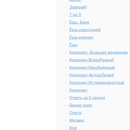
Забирай!
7 на 9
Ёрш. Баня
Ёрш новогодний
Ёрш компакт
Ёрш
Крокодил. Большая вечеринка
Крокодил ВсякоРазный
Крокодил КиноКнижный
Крокодил ДетскоЛегкий
Крокодил Историкозанятный
Крокодил
Ответь за 5 секунд
Держи пари
Опята
Медвед
Бум