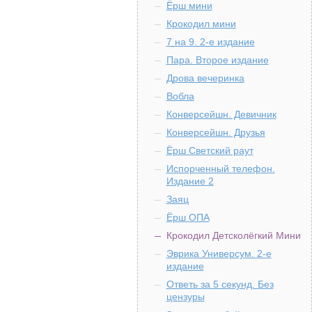
Ёрш мини
Крокодил мини
7 на 9. 2-е издание
Пара. Второе издание
Дрова вечеринка
Вобла
Конверсейшн. Девичник
Конверсейшн. Друзья
Ёрш Светский раут
Испорченный телефон.
Издание 2
Заяц
Ёрш ОПА
Крокодил Детсколёгкий Мини
Эврика Универсум. 2-е
издание
Ответь за 5 секунд. Без
цензуры