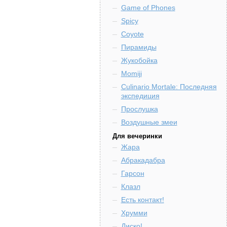
Game of Phones
Spicy
Coyote
Пирамиды
Жукобойка
Momiji
Culinario Mortale: Последняя
экспедиция
Прослушка
Воздушные змеи
Для вечеринки
Жара
Абракадабра
Гарсон
Клазл
Есть контакт!
Хрумми
Диско!