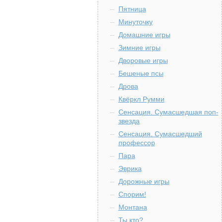
Пятница
Минуточку
Домашние игры
Зимние игры
Дворовые игры
Бешеные псы
Дрова
Квёркл Румми
Сенсация. Сумасшедшая поп-
звезда
Сенсация. Сумасшедший
профессор
Пара
Эврика
Дорожные игры
Спорим!
Монтана
Ты кто?