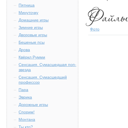
Пятница
Минуточку
Домашние игры
Зимние игры
Фото
Дворовые игры
Бешеные псы
Дрова
Квёркл Румми
Сенсация. Сумасшедшая поп-
звезда
Сенсация. Сумасшедший
профессор
Пара
Эврика
Дорожные игры
Спорим!
Монтана
Ты кто?