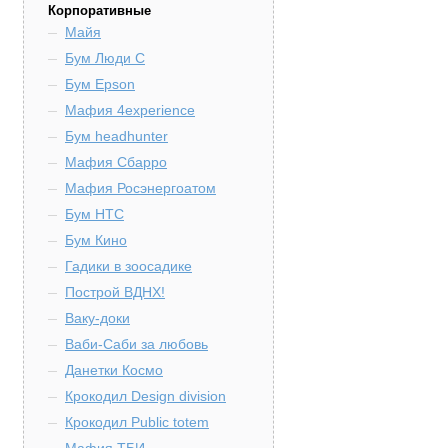
Корпоративные
Майя
Бум Люди С
Бум Epson
Мафия 4experience
Бум headhunter
Мафия Сбарро
Мафия Росэнергоатом
Бум HTC
Бум Кино
Гадики в зоосадике
Построй ВДНХ!
Ваку-доки
Ваби-Саби за любовь
Данетки Космо
Крокодил Design division
Крокодил Public totem