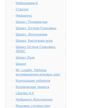
Нейрошима-6
Стартап
Нефариус
Шакал. Подземелье
Шакал. Остров Сокровищ
Шакал. Дополнение
Шакал. Карточная игра
Шакал Остров Сокровищ
ЛЮКС
Шакал Люкс
Шакал
Mr. Leader. Наборы
мотивационно-игровых карт
Корпорация гоблинов
Космическая тревога
Libertex 4.0
Нефариус Дополнение
Крысары сточных вод