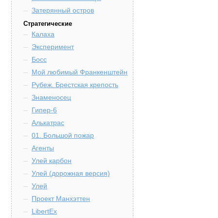
Затерянный остров
Стратегические
Калаха
Эксперимент
Босс
Мой любимый Франкенштейн
Рубеж. Брестская крепость
Знаменосец
Гипер-6
Алькатрас
01. Большой пожар
Агенты
Улей карбон
Улей (дорожная версия)
Улей
Проект Манхэттен
LibertEx