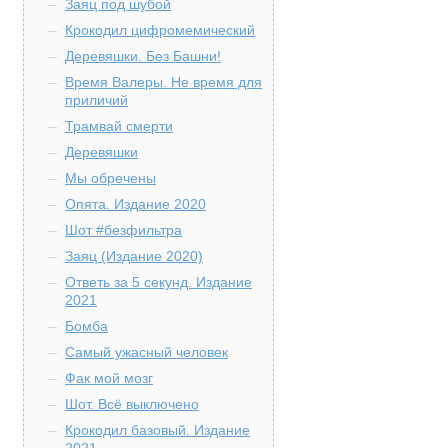
Заяц под шубой
Крокодил цифромемический
Деревяшки. Без Башни!
Время Валеры. Не время для
приличий
Трамвай смерти
Деревяшки
Мы обречены
Опята. Издание 2020
Шот #безфильтра
Заяц (Издание 2020)
Ответь за 5 секунд. Издание
2021
Бомба
Самый ужасный человек
Фак мой мозг
Шот. Всё выключено
Крокодил базовый. Издание