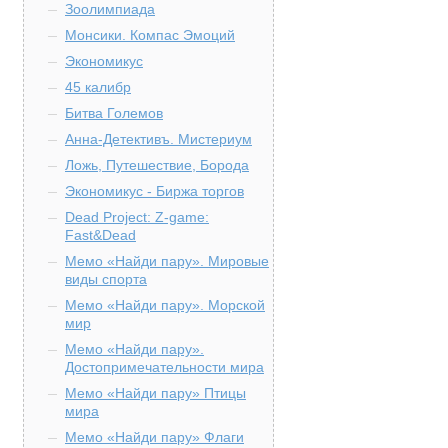
Зоолимпиада
Монсики. Компас Эмоций
Экономикус
45 калибр
Битва Големов
Анна-Детективъ. Мистериум
Ложь, Путешествие, Борода
Экономикус - Биржа торгов
Dead Project: Z-game:
Fast&Dead
Мемо «Найди пару». Мировые
виды спорта
Мемо «Найди пару». Морской
мир
Мемо «Найди пару».
Достопримечательности мира
Мемо «Найди пару» Птицы
мира
Мемо «Найди пару» Флаги