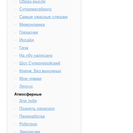
Образ мысли
Супермегабинго
Самые ужасные отмазки
Мемономика
Грешочки
Инсайд
Гача
На лбу написано
Шот Супергеройский
Кринж: Без выходных
Мои чуваки
Ляпсус
Атмосферные
Для тебя
Поднять перископ
Переработка
Роботрок
Закорючки