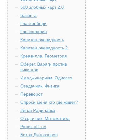
500 злобных карт 2.0
Базинга
Гластонбери
Глоссолалия
Капитан очевидность
Капитан очевидность 2
Креазилла. Геометрия
Оберег. Варяги против
викингов
Имаджинариум. Одиссея
Озадачник. Физика
Переворот
Спроси меня кто где живет?
#игра Радилайка
Озадачник. Математика
Рожик off–on
Битва Динозавров