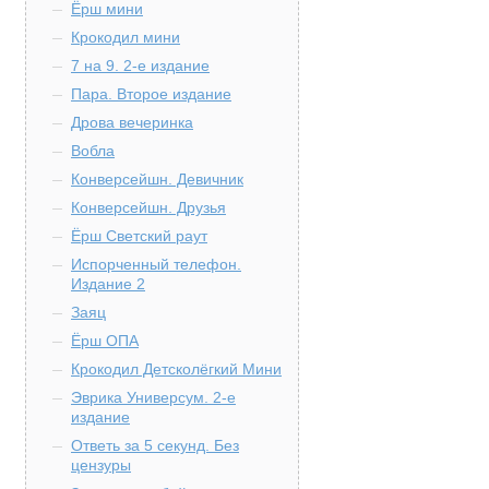
Ёрш мини
Крокодил мини
7 на 9. 2-е издание
Пара. Второе издание
Дрова вечеринка
Вобла
Конверсейшн. Девичник
Конверсейшн. Друзья
Ёрш Светский раут
Испорченный телефон.
Издание 2
Заяц
Ёрш ОПА
Крокодил Детсколёгкий Мини
Эврика Универсум. 2-е
издание
Ответь за 5 секунд. Без
цензуры