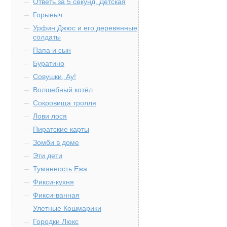
Ответь за 5 секунд. Детская
Горыныч
Урфин Джюс и его деревянные
солдаты
Папа и сын
Буратино
Совушки, Ау!
Волшебный котёл
Сокровища тролля
Лови лося
Пиратские карты
Зомби в доме
Эти дети
Туманность Ежа
Фикси-кухня
Фикси-ванная
Улетные Кошмарики
Городки Люкс