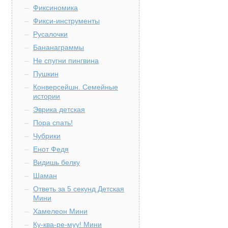
Фиксиномика
Фикси-инструменты
Русалочки
Бананаграммы
Не спугни пингвина
Пушкин
Конверсейшн. Семейные
истории
Эврика детская
Пора спать!
Чубрики
Енот Федя
Видишь белку
Шаман
Ответь за 5 секунд Детская
Мини
Хамелеон Мини
Ку-ква-ре-муу! Мини