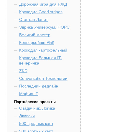
Дорожная игра для РЖД
Крокодил Good stripes
Стартап Ланит
Эврика Универсум. ФОРС
Великий мастер
Конверсейшн РБК
Крокодил картофельный
Крокодил Большая IT-
вечеринка
ZKD
Conversation Технологии
Последний дедлайн
Мафия IT
Партнёрские проекты
Озадачник. Логика
Экивоки
500 вредных карт
500 злобных карт