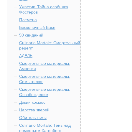
Ужастик. Тайна особняка
Фостеров
Племена
Бесконечный Вася
50 свиданий
Culinario Mortale: Смертельный
рецепт
АДЕЛЬ
Смертельные материалы:
Амнезия
Смертельные материалы:
Семь грехов
Смертельные материалы:
Освобождение
Дикий космос
Царства зверей
Обитель тьмы
Culinario Mortale: Тень над
поместьем Хагенберг