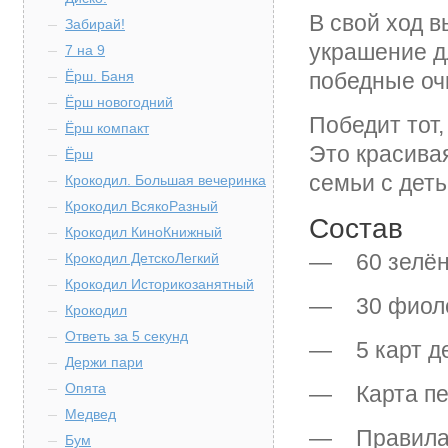
В свой ход в
Забирай!
украшение д
7 на 9
Ёрш. Баня
победные оч
Ёрш новогодний
Победит тот,
Ёрш компакт
Это красива
Ёрш
семьи с деть
Крокодил. Большая вечеринка
Крокодил ВсякоРазный
Состав
Крокодил КиноКнижный
— 60 зелёны
Крокодил ДетскоЛегкий
Крокодил Историкозанятный
— 30 фиоле
Крокодил
Ответь за 5 секунд
— 5 карт де
Держи пари
Опята
— Карта пер
Медвед
— Правила 
Бум