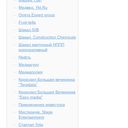
Мафия ТБИ
Медвед. Ykt.Ru
Опята Expert group
Fruit-tella
Шакал GIB
Шакал. Construction Chemicals
Шакал карточный НППП
корпоративный
Нефть
Медиагуру
Медиаполия
Крокодил Большая вечеринка
"Teradata"
Крокодил Большая Вечеринка
"Easy media"
Приключения инвестора
Мистериум. Stage
Entertainment
Стартап Yota