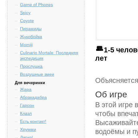
Game of Phones
Spicy
Coyote
Пирамиды
Жукобойка
Momiji
1-5 чело
Culinario Mortale: Последняя
лет
экспедиция
Прослушка
Воздушные змеи
Объясняется
Для вечеринки
Жара
Об игре
Абракадабра
В этой игре 
Гарсон
чтобы впечат
Клазл
Высаживайте
Есть контакт!
Хрумми
водоёмы и пу
Диско!