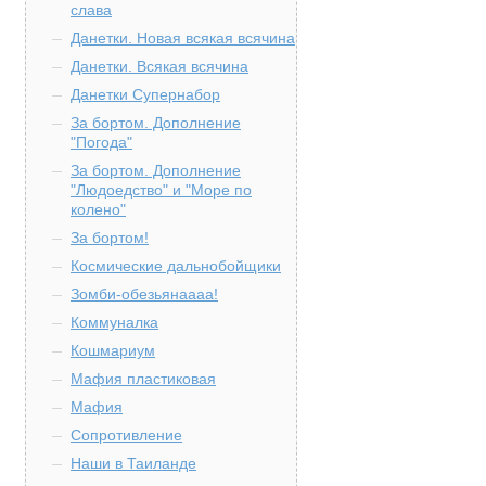
слава
Данетки. Новая всякая всячина
Данетки. Всякая всячина
Данетки Супернабор
За бортом. Дополнение
"Погода"
За бортом. Дополнение
"Людоедство" и "Море по
колено"
За бортом!
Космические дальнобойщики
Зомби-обезьянаааа!
Коммуналка
Кошмариум
Мафия пластиковая
Мафия
Сопротивление
Наши в Таиланде