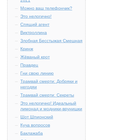
2021
Можно ваш телефончик?
Это нелогично!
Спящий агент
Виктроллина
Злобная Бесстыжая Смешная
Кринж
Жёваный крот
Правдец
Гни свою линию
Трамвай смерти: Добряки и
негодяи
Трамвай смерти: Секреты
Это нелогично! Идеальный
лимонад и модники-врунишки
Шот Шпионский
Куча вопросов
Баклажаба