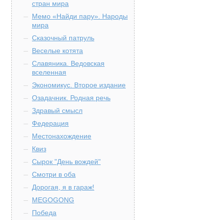
стран мира
Мемо «Найди пару». Народы
мира
Сказочный патруль
Веселые котята
Славяника. Ведовская
вселенная
Экономикус. Второе издание
Озадачник. Родная речь
Здравый смысл
Федерация
Местонахождение
Квиз
Сырок "День вождей"
Смотри в оба
Дорогая, я в гараж!
MEGOGONG
Победа