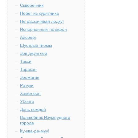
Скворечник
Побег из курятника
Не раскачивай лодку!
Испорченный телефон
Айсберг
Шустрые гномы
Зов джунглей
Такси
Таракан
Зоомагия
Ратуки
Хамелеон
Убонго
День вождей
Волшебник Изумрудного
города
Ку-ква-ре-муу!