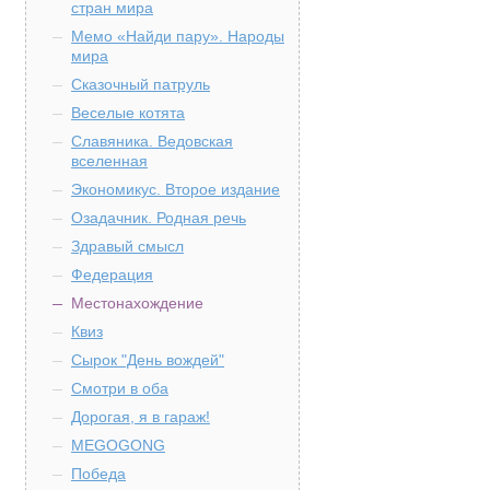
стран мира
Мемо «Найди пару». Народы
мира
Сказочный патруль
Веселые котята
Славяника. Ведовская
вселенная
Экономикус. Второе издание
Озадачник. Родная речь
Здравый смысл
Федерация
Местонахождение
Квиз
Сырок "День вождей"
Смотри в оба
Дорогая, я в гараж!
MEGOGONG
Победа