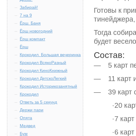
Забирай!
Готовы к при
7 на 9
тинейджера, 
Ёрш. Баня
Ёрш новогодний
Тогда собир
Ёрш компакт
будет весело
Ёрш
Состав:
Крокодил. Большая вечеринка
Крокодил ВсякоРазный
— 5 карт п
Крокодил КиноКнижный
— 11 карт 
Крокодил ДетскоЛегкий
Крокодил Историкозанятный
— 39 карт 
Крокодил
Ответь за 5 секунд
·20 карт 
Держи пари
·7 карт п
Опята
Медвед
·6 карт д
Бум