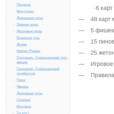
Пятница
·6 карт т
Минуточку
Домашние игры
— 48 карт 
Зимние игры
— 5 фишек 
Дворовые игры
Бешеные псы
— 15 пино
Дрова
Квёркл Румми
— 25 жето
Сенсация. Сумасшедшая поп-
звезда
— Игровое 
Сенсация. Сумасшедший
профессор
— Правила 
Пара
Эврика
Дорожные игры
Спорим!
Монтана
Ты кто?