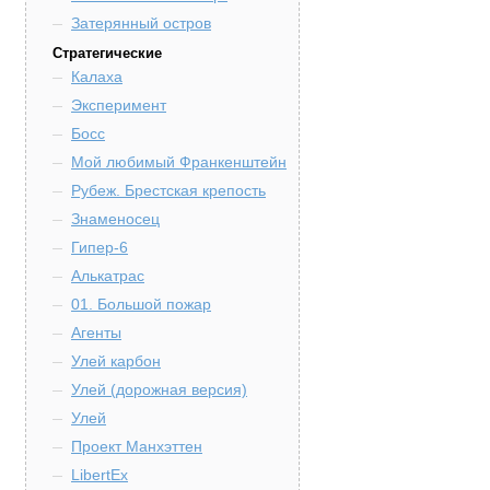
Затерянный остров
Стратегические
Калаха
Эксперимент
Босс
Мой любимый Франкенштейн
Рубеж. Брестская крепость
Знаменосец
Гипер-6
Алькатрас
01. Большой пожар
Агенты
Улей карбон
Улей (дорожная версия)
Улей
Проект Манхэттен
LibertEx