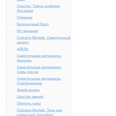
Ужастик. Тайна особняка
Фостеров
Племена
Бесконечный Вася
50 свиданий
Culinario Mortale: Смертельный
рецепт
АДЕЛЬ
Смертельные материалы:
Амнезия
Смертельные материалы:
Семь грехов
Смертельные материалы:
Освобождение
Дикий космос
Царства зверей
Обитель тьмы
Culinario Mortale: Тень над
поместьем Хагенберг