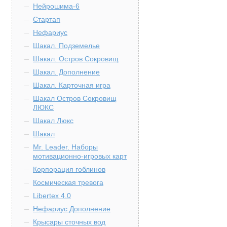
Нейрошима-6
Стартап
Нефариус
Шакал. Подземелье
Шакал. Остров Сокровищ
Шакал. Дополнение
Шакал. Карточная игра
Шакал Остров Сокровищ
ЛЮКС
Шакал Люкс
Шакал
Mr. Leader. Наборы
мотивационно-игровых карт
Корпорация гоблинов
Космическая тревога
Libertex 4.0
Нефариус Дополнение
Крысары сточных вод