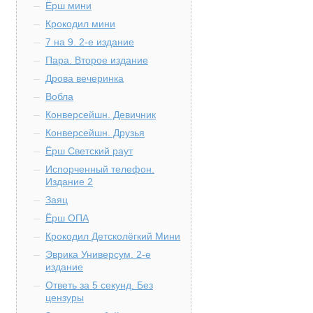
Ёрш мини
Крокодил мини
7 на 9. 2-е издание
Пара. Второе издание
Дрова вечеринка
Вобла
Конверсейшн. Девичник
Конверсейшн. Друзья
Ёрш Светский раут
Испорченный телефон.
Издание 2
Заяц
Ёрш ОПА
Крокодил Детсколёгкий Мини
Эврика Универсум. 2-е
издание
Ответь за 5 секунд. Без
цензуры