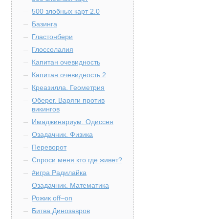
500 злобных карт 2.0
Базинга
Гластонбери
Глоссолалия
Капитан очевидность
Капитан очевидность 2
Креазилла. Геометрия
Оберег. Варяги против
викингов
Имаджинариум. Одиссея
Озадачник. Физика
Переворот
Спроси меня кто где живет?
#игра Радилайка
Озадачник. Математика
Рожик off–on
Битва Динозавров