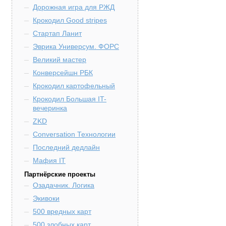
Дорожная игра для РЖД
Крокодил Good stripes
Стартап Ланит
Эврика Универсум. ФОРС
Великий мастер
Конверсейшн РБК
Крокодил картофельный
Крокодил Большая IT-
вечеринка
ZKD
Conversation Технологии
Последний дедлайн
Мафия IT
Партнёрские проекты
Озадачник. Логика
Экивоки
500 вредных карт
500 злобных карт