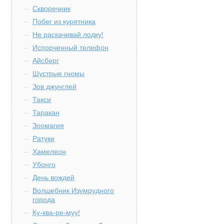
Скворечник
Побег из курятника
Не раскачивай лодку!
Испорченный телефон
Айсберг
Шустрые гномы
Зов джунглей
Такси
Таракан
Зоомагия
Ратуки
Хамелеон
Убонго
День вождей
Волшебник Изумрудного
города
Ку-ква-ре-муу!