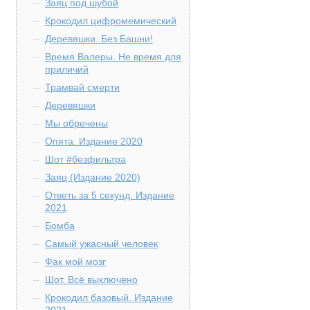
Заяц под шубой
Крокодил цифромемический
Деревяшки. Без Башни!
Время Валеры. Не время для
приличий
Трамвай смерти
Деревяшки
Мы обречены
Опята. Издание 2020
Шот #безфильтра
Заяц (Издание 2020)
Ответь за 5 секунд. Издание
2021
Бомба
Самый ужасный человек
Фак мой мозг
Шот. Всё выключено
Крокодил базовый. Издание