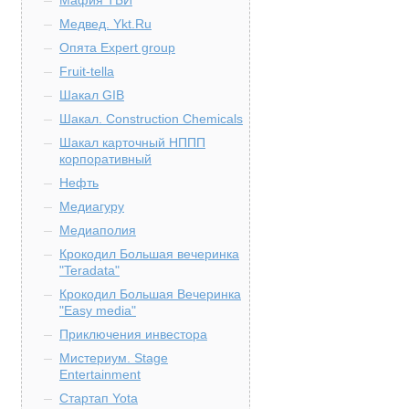
Мафия ТБИ
Медвед. Ykt.Ru
Опята Expert group
Fruit-tella
Шакал GIB
Шакал. Construction Chemicals
Шакал карточный НППП
корпоративный
Нефть
Медиагуру
Медиаполия
Крокодил Большая вечеринка
"Teradata"
Крокодил Большая Вечеринка
"Easy media"
Приключения инвестора
Мистериум. Stage
Entertainment
Стартап Yota