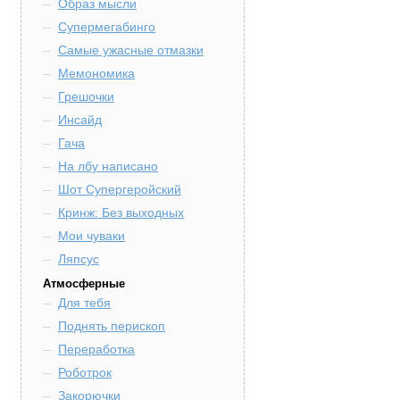
Образ мысли
Супермегабинго
Самые ужасные отмазки
Мемономика
Грешочки
Инсайд
Гача
На лбу написано
Шот Супергеройский
Кринж: Без выходных
Мои чуваки
Ляпсус
Атмосферные
Для тебя
Поднять перископ
Переработка
Роботрок
Закорючки