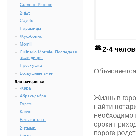
Game of Phones
Spicy
Coyote
Пирамиды
Жукобойка
Momiji
2-4 чело
Culinario Mortale: Последняя
экспедиция
Прослушка
Объясняется
Воздушные змеи
Для вечеринки
Жара
Абракадабра
Жизнь в гор
Гарсон
найти нотари
Клазл
необходимо 
Есть контакт!
сроки прихо
Хрумми
пороге родст
Диско!