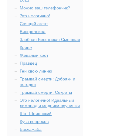
2021
Можно ваш телефончик?
Это нелогично!
Спящий агент
Виктроллина
Злобная Бесстыжая Смешная
Кринж
Жёваный крот
Правдец
Гни свою линию
Трамвай смерти: Добряки и
негодяи
Трамвай смерти: Секреты
Это нелогично! Идеальный
лимонад и модники-врунишки
Шот Шпионский
Куча вопросов
Баклажаба