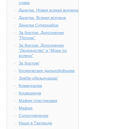
слава
Данетки. Новая всякая всячина
Данетки. Всякая всячина
Данетки Супернабор
За бортом. Дополнение
"Погода"
За бортом. Дополнение
"Людоедство" и "Море по
колено"
За бортом!
Космические дальнобойщики
Зомби-обезьянаааа!
Коммуналка
Кошмариум
Мафия пластиковая
Мафия
Сопротивление
Наши в Таиланде