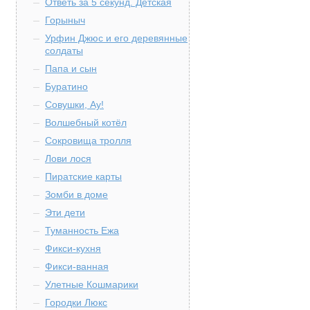
Ответь за 5 секунд. Детская
Горыныч
Урфин Джюс и его деревянные
солдаты
Папа и сын
Буратино
Совушки, Ау!
Волшебный котёл
Сокровища тролля
Лови лося
Пиратские карты
Зомби в доме
Эти дети
Туманность Ежа
Фикси-кухня
Фикси-ванная
Улетные Кошмарики
Городки Люкс