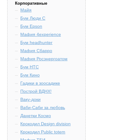
Корпоративные
Майя
Бум Люди С
Бум Epson
Мафия 4experience
Бум headhunter
Мафия Сбарро
Мафия Росэнергоатом
Бум HTC
Бум Кино
Гадики в зоосадике
Построй ВДНХ!
Ваку-доки
Ваби-Саби за любовь
Данетки Космо
Крокодил Design division
Крокодил Public totem