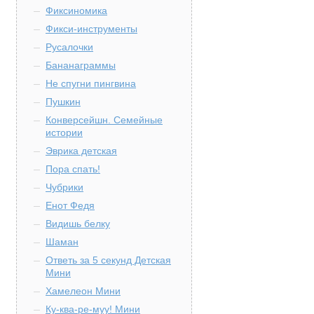
Фиксиномика
Фикси-инструменты
Русалочки
Бананаграммы
Не спугни пингвина
Пушкин
Конверсейшн. Семейные
истории
Эврика детская
Пора спать!
Чубрики
Енот Федя
Видишь белку
Шаман
Ответь за 5 секунд Детская
Мини
Хамелеон Мини
Ку-ква-ре-муу! Мини