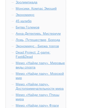
Зоолимпиада
Монсики. Компас Эмоций
Экономикус
45 калибр
Битва Големов
Анна-Детективъ. Мистериум
Ложь, Путешествие, Борода
Экономикус - Биржа торгов
Dead Project: Z-game:
Fast&Dead
Мемо «Найди пару». Мировые
виды спорта
Мемо «Найди пару». Морской
мир
Мемо «Найди пару».
Достопримечательности мира
Мемо «Найди пару» Птицы
мира
Мемо «Найди пару» Флаги