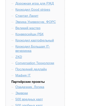
Дорожная игра для РЖД
Крокодил Good stripes
Стартап Ланит
Эврика Универсум. ФОРС
Великий мастер
Конверсейшн РБК
Крокодил картофельный
Крокодил Большая IT-
вечеринка
ZKD
Conversation Технологии
Последний дедлайн
Мафия IT
Партнёрские проекты
Озадачник. Логика
Экивоки
500 вредных карт
500 злобных карт