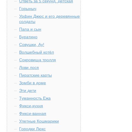
Ответь за 5 секунд. Детская
Горыныч
Урфин Джюс и его деревянные
солдаты
Папа и сын
Буратино
Совушки, Ау!
Волшебный котёл
Сокровища тролля
Лови лося
Пиратские карты
Зомби в доме
Эти дети
Туманность Ежа
Фикси-кухня
Фикси-ванная
Улетные Кошмарики
Городки Люкс