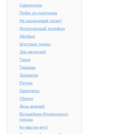
Скворечник
Побег из курятника
Не раскачивай лодку!
Испорченный телефон
Айсберг
Шустрые гномы
Зов джунглей
Такси
Таракан
Зоомагия
Ратуки
Хамелеон
Убонго
День вождей
Волшебник Изумрудного
города
Ку-ква-ре-муу!