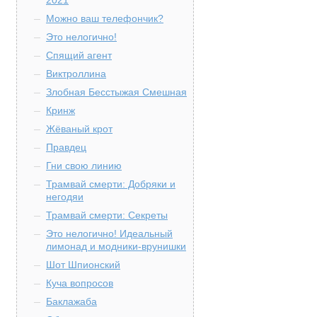
2021
Можно ваш телефончик?
Это нелогично!
Спящий агент
Виктроллина
Злобная Бесстыжая Смешная
Кринж
Жёваный крот
Правдец
Гни свою линию
Трамвай смерти: Добряки и
негодяи
Трамвай смерти: Секреты
Это нелогично! Идеальный
лимонад и модники-врунишки
Шот Шпионский
Куча вопросов
Баклажаба