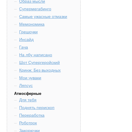
Образ мысли
Супермегабинго
Самые ужасные отмазки
Мемономика
Грешочки
Инсайд
Гача
На лбу написано
Шот Супергеройский
Кринж: Без выходных
Мои чуваки
Ляпсус
Атмосферные
Для тебя
Поднять перископ
Переработка
Роботрок
Закорючки