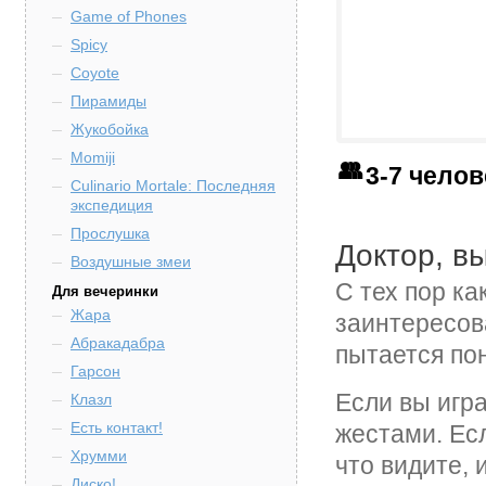
Game of Phones
Spicy
Coyote
Пирамиды
Жукобойка
Momiji
3-7 чело
Culinario Mortale: Последняя
экспедиция
Прослушка
Доктор, в
Воздушные змеи
С тех пор ка
Для вечеринки
Жара
заинтересов
Абракадабра
пытается пон
Гарсон
Если вы игра
Клазл
Есть контакт!
жестами. Есл
Хрумми
что видите, 
Диско!