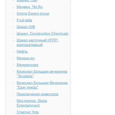
Мафия ТБИ
Медвед. Ykt.Ru
Опята Expert group
Fruit-tella
Шакал GIB
Шакал. Construction Chemicals
Шакал карточный НППП
корпоративный
Нефть
Медиагуру
Медиаполия
Крокодил Большая вечеринка
"Teradata"
Крокодил Большая Вечеринка
"Easy media"
Приключения инвестора
Мистериум. Stage
Entertainment
Стартап Yota