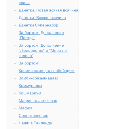
слава
Данетки. Новая всякая всячина
Данетки. Всякая всячина
Данетки Супернабор
За бортом. Дополнение
"Погода"
За бортом. Дополнение
"Людоедство" и "Море по
колено"
За бортом!
Космические дальнобойщики
Зомби-обезьянаааа!
Коммуналка
Кошмариум
Мафия пластиковая
Мафия
Сопротивление
Наши в Таиланде