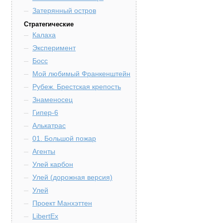
Затерянный остров
Стратегические
Калаха
Эксперимент
Босс
Мой любимый Франкенштейн
Рубеж. Брестская крепость
Знаменосец
Гипер-6
Алькатрас
01. Большой пожар
Агенты
Улей карбон
Улей (дорожная версия)
Улей
Проект Манхэттен
LibertEx