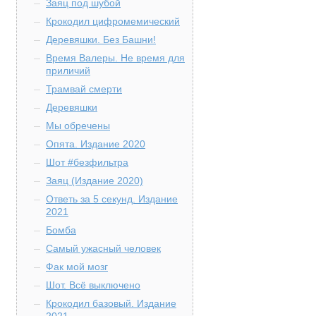
Заяц под шубой
Крокодил цифромемический
Деревяшки. Без Башни!
Время Валеры. Не время для
приличий
Трамвай смерти
Деревяшки
Мы обречены
Опята. Издание 2020
Шот #безфильтра
Заяц (Издание 2020)
Ответь за 5 секунд. Издание
2021
Бомба
Самый ужасный человек
Фак мой мозг
Шот. Всё выключено
Крокодил базовый. Издание