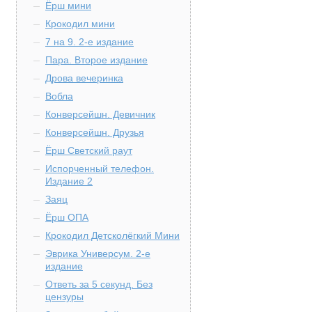
Ёрш мини
Крокодил мини
7 на 9. 2-е издание
Пара. Второе издание
Дрова вечеринка
Вобла
Конверсейшн. Девичник
Конверсейшн. Друзья
Ёрш Светский раут
Испорченный телефон.
Издание 2
Заяц
Ёрш ОПА
Крокодил Детсколёгкий Мини
Эврика Универсум. 2-е
издание
Ответь за 5 секунд. Без
цензуры