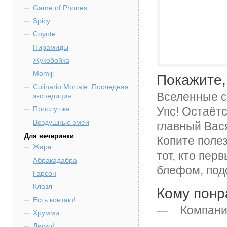
Game of Phones
Spicy
Coyote
Пирамиды
Жукобойка
Momiji
Покажите,
Culinario Mortale: Последняя
Вселенные с
экспедиция
Прослушка
Упс! Остаётс
Воздушные змеи
главный Вас
Для вечеринки
Копите поле
Жара
тот, кто пер
Абракадабра
блефом, под
Гарсон
Клазл
Кому понр
Есть контакт!
— Компании
Хрумми
Диско!