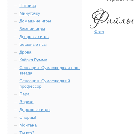
Пятница
Минуточку
Домашние игры
Зимние игры
Фото
Дворовые игры
Бешеные псы
Дрова
Квёркл Румми
Сенсация. Сумасшедшая поп-
звезда
Сенсация. Сумасшедший
профессор
Пара
Эврика
Дорожные игры
Спорим!
Монтана
Ты кто?