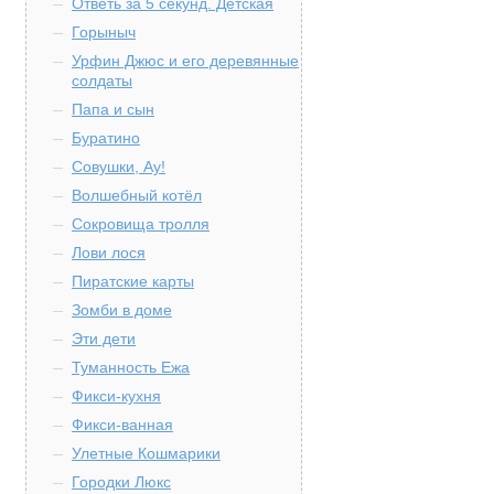
Ответь за 5 секунд. Детская
Горыныч
Урфин Джюс и его деревянные
солдаты
Папа и сын
Буратино
Совушки, Ау!
Волшебный котёл
Сокровища тролля
Лови лося
Пиратские карты
Зомби в доме
Эти дети
Туманность Ежа
Фикси-кухня
Фикси-ванная
Улетные Кошмарики
Городки Люкс