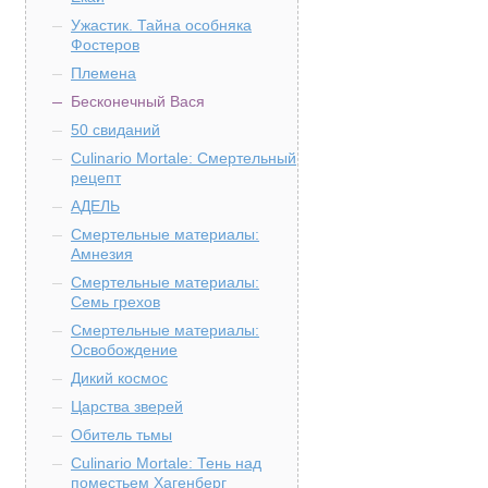
Ужастик. Тайна особняка
Фостеров
Племена
Бесконечный Вася
50 свиданий
Culinario Mortale: Смертельный
рецепт
АДЕЛЬ
Смертельные материалы:
Амнезия
Смертельные материалы:
Семь грехов
Смертельные материалы:
Освобождение
Дикий космос
Царства зверей
Обитель тьмы
Culinario Mortale: Тень над
поместьем Хагенберг