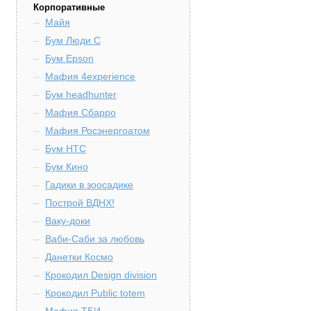
Корпоративные
Майя
Бум Люди С
Бум Epson
Мафия 4experience
Бум headhunter
Мафия Сбарро
Мафия Росэнергоатом
Бум HTC
Бум Кино
Гадики в зоосадике
Построй ВДНХ!
Ваку-доки
Ваби-Саби за любовь
Данетки Космо
Крокодил Design division
Крокодил Public totem