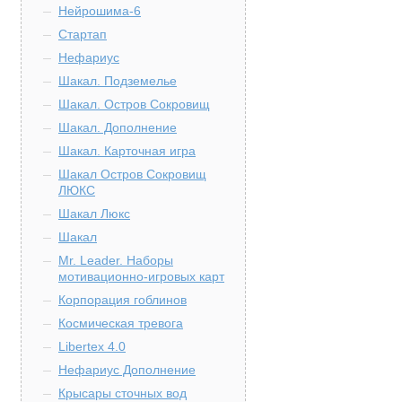
Нейрошима-6
Стартап
Нефариус
Шакал. Подземелье
Шакал. Остров Сокровищ
Шакал. Дополнение
Шакал. Карточная игра
Шакал Остров Сокровищ
ЛЮКС
Шакал Люкс
Шакал
Mr. Leader. Наборы
мотивационно-игровых карт
Корпорация гоблинов
Космическая тревога
Libertex 4.0
Нефариус Дополнение
Крысары сточных вод