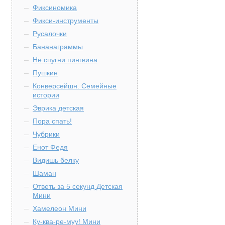
Фиксиномика
Фикси-инструменты
Русалочки
Бананаграммы
Не спугни пингвина
Пушкин
Конверсейшн. Семейные
истории
Эврика детская
Пора спать!
Чубрики
Енот Федя
Видишь белку
Шаман
Ответь за 5 секунд Детская
Мини
Хамелеон Мини
Ку-ква-ре-муу! Мини