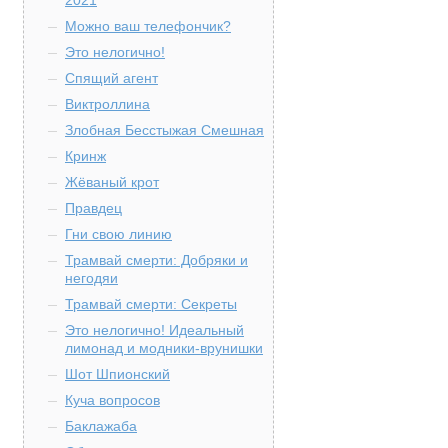
2021
Можно ваш телефончик?
Это нелогично!
Спящий агент
Виктроллина
Злобная Бесстыжая Смешная
Кринж
Жёваный крот
Правдец
Гни свою линию
Трамвай смерти: Добряки и
негодяи
Трамвай смерти: Секреты
Это нелогично! Идеальный
лимонад и модники-врунишки
Шот Шпионский
Куча вопросов
Баклажаба