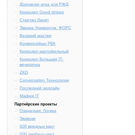
Дорожная игра для РЖД
Крокодил Good stripes
Стартап Ланит
Эврика Универсум. ФОРС
Великий мастер
Конверсейшн РБК
Крокодил картофельный
Крокодил Большая IT-
вечеринка
ZKD
Conversation Технологии
Последний дедлайн
Мафия IT
Партнёрские проекты
Озадачник. Логика
Экивоки
500 вредных карт
500 злобных карт