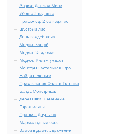
Эврика Детская Мини
Убонго 3 издание
Пришелец. 2-ое издание
Шустрый лис
День вождей дача
Моджи. Кащей
Моджи. Эпидемия
Моджи. Фильм ужасов
Монстры настольная игра
Найди печеньки
Приключения Элли и Тотошки
Банда Монстриков
Деревяшки. Семейные
Город мечты
Прятки в Джунглях
Мармеладный босс
Зомби в доме. Заражение