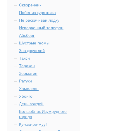
Скворечник
Побег из курятника
Не раскачивай лодку!
Испорченный телефон
Айсберг
Шустрые гномы
Зов джунглей
Такси
Таракан
Зоомагия
Ратуки
Хамелеон
Убонго
День вождей
Волшебник Изумрудного
города
Ку-ква-ре-муу!