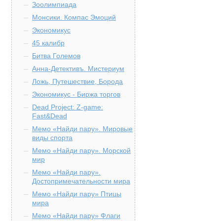
Зоолимпиада
Монсики. Компас Эмоций
Экономикус
45 калибр
Битва Големов
Анна-Детективъ. Мистериум
Ложь, Путешествие, Борода
Экономикус - Биржа торгов
Dead Project: Z-game:
Fast&Dead
Мемо «Найди пару». Мировые
виды спорта
Мемо «Найди пару». Морской
мир
Мемо «Найди пару».
Достопримечательности мира
Мемо «Найди пару» Птицы
мира
Мемо «Найди пару» Флаги