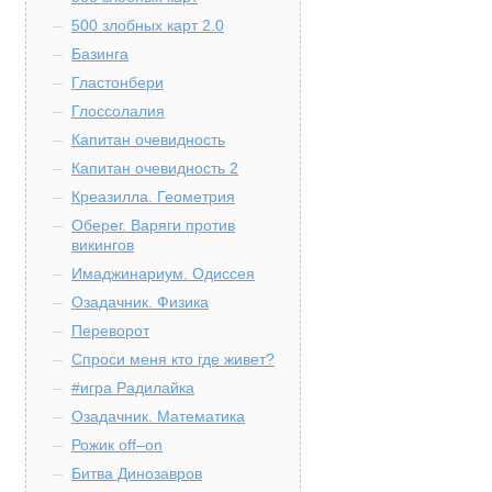
500 злобных карт 2.0
Базинга
Гластонбери
Глоссолалия
Капитан очевидность
Капитан очевидность 2
Креазилла. Геометрия
Оберег. Варяги против
викингов
Имаджинариум. Одиссея
Озадачник. Физика
Переворот
Спроси меня кто где живет?
#игра Радилайка
Озадачник. Математика
Рожик off–on
Битва Динозавров