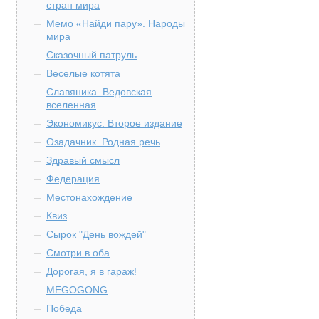
стран мира
Мемо «Найди пару». Народы
мира
Сказочный патруль
Веселые котята
Славяника. Ведовская
вселенная
Экономикус. Второе издание
Озадачник. Родная речь
Здравый смысл
Федерация
Местонахождение
Квиз
Сырок "День вождей"
Смотри в оба
Дорогая, я в гараж!
MEGOGONG
Победа