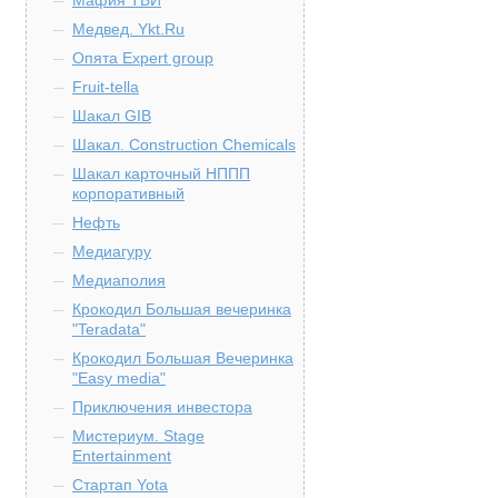
Мафия ТБИ
Медвед. Ykt.Ru
Опята Expert group
Fruit-tella
Шакал GIB
Шакал. Construction Chemicals
Шакал карточный НППП
корпоративный
Нефть
Медиагуру
Медиаполия
Крокодил Большая вечеринка
"Teradata"
Крокодил Большая Вечеринка
"Easy media"
Приключения инвестора
Мистериум. Stage
Entertainment
Стартап Yota