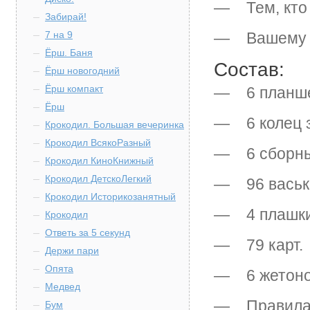
— Тем, кто 
Забирай!
7 на 9
— Вашему з
Ёрш. Баня
Состав:
Ёрш новогодний
Ёрш компакт
— 6 планше
Ёрш
— 6 колец з
Крокодил. Большая вечеринка
Крокодил ВсякоРазный
— 6 сборны
Крокодил КиноКнижный
Крокодил ДетскоЛегкий
— 96 васьк
Крокодил Историкозанятный
— 4 плашки 
Крокодил
Ответь за 5 секунд
— 79 карт.
Держи пари
Опята
— 6 жетонов
Медвед
— Правила 
Бум