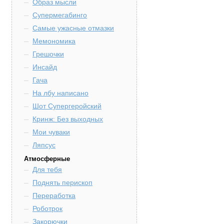
Образ мысли
Супермегабинго
Самые ужасные отмазки
Мемономика
Грешочки
Инсайд
Гача
На лбу написано
Шот Супергеройский
Кринж: Без выходных
Мои чуваки
Ляпсус
Атмосферные
Для тебя
Поднять перископ
Переработка
Роботрок
Закорючки