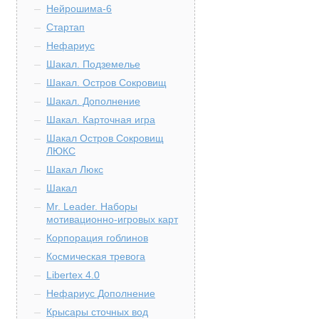
Нейрошима-6
Стартап
Нефариус
Шакал. Подземелье
Шакал. Остров Сокровищ
Шакал. Дополнение
Шакал. Карточная игра
Шакал Остров Сокровищ
ЛЮКС
Шакал Люкс
Шакал
Mr. Leader. Наборы
мотивационно-игровых карт
Корпорация гоблинов
Космическая тревога
Libertex 4.0
Нефариус Дополнение
Крысары сточных вод