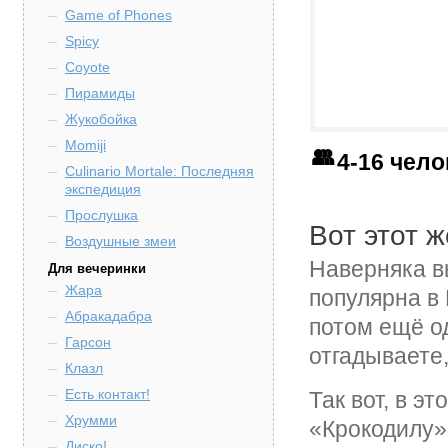
Game of Phones
Spicy
Coyote
Пирамиды
Жукобойка
Momiji
4-16 чел
Culinario Mortale: Последняя
экспедиция
Прослушка
Вот этот 
Воздушные змеи
Наверняка вы
Для вечеринки
Жара
популярна в 
Абракадабра
потом ещё о
Гарсон
отгадываете,
Клазл
Есть контакт!
Так вот, в э
Хрумми
«Крокодилу».
Диско!