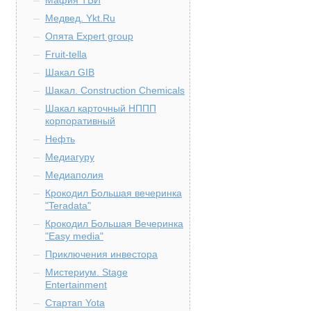
Мафия ТБИ
Медвед. Ykt.Ru
Опята Expert group
Fruit-tella
Шакал GIB
Шакал. Construction Chemicals
Шакал карточный НППП
корпоративный
Нефть
Медиагуру
Медиаполия
Крокодил Большая вечеринка
"Teradata"
Крокодил Большая Вечеринка
"Easy media"
Приключения инвестора
Мистериум. Stage
Entertainment
Стартап Yota