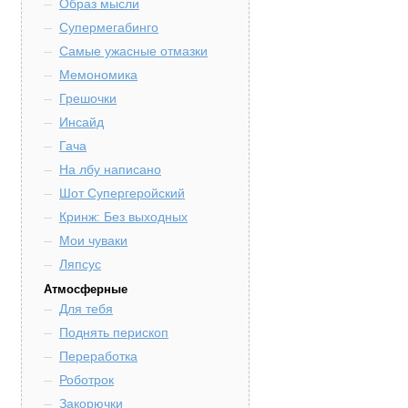
Образ мысли
Супермегабинго
Самые ужасные отмазки
Мемономика
Грешочки
Инсайд
Гача
На лбу написано
Шот Супергеройский
Кринж: Без выходных
Мои чуваки
Ляпсус
Атмосферные
Для тебя
Поднять перископ
Переработка
Роботрок
Закорючки