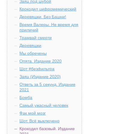
Заяц под шубой
Крокодил цифромемический
Деревяшки. Без Башни!
Время Валеры. Не время для
приличий
Трамвай смерти
Деревяшки
Мы обречены
Опята. Издание 2020
Шот #безфильтра
Заяц (Издание 2020)
Ответь за 5 секунд. Издание
2021
Бомба
Самый ужасный человек
Фак мой мозг
Шот. Всё выключено
Крокодил базовый. Издание