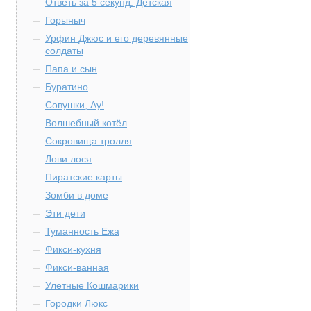
Ответь за 5 секунд. Детская
Горыныч
Урфин Джюс и его деревянные
солдаты
Папа и сын
Буратино
Совушки, Ау!
Волшебный котёл
Сокровища тролля
Лови лося
Пиратские карты
Зомби в доме
Эти дети
Туманность Ежа
Фикси-кухня
Фикси-ванная
Улетные Кошмарики
Городки Люкс