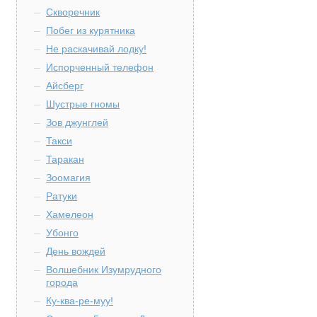
Скворечник
Побег из курятника
Не раскачивай лодку!
Испорченный телефон
Айсберг
Шустрые гномы
Зов джунглей
Такси
Таракан
Зоомагия
Ратуки
Хамелеон
Убонго
День вождей
Волшебник Изумрудного
города
Ку-ква-ре-муу!