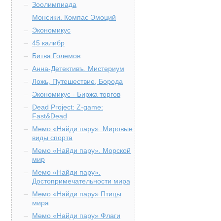
Зоолимпиада
Монсики. Компас Эмоций
Экономикус
45 калибр
Битва Големов
Анна-Детективъ. Мистериум
Ложь, Путешествие, Борода
Экономикус - Биржа торгов
Dead Project: Z-game:
Fast&Dead
Мемо «Найди пару». Мировые
виды спорта
Мемо «Найди пару». Морской
мир
Мемо «Найди пару».
Достопримечательности мира
Мемо «Найди пару» Птицы
мира
Мемо «Найди пару» Флаги