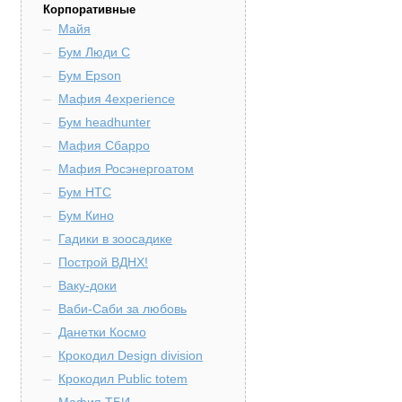
Корпоративные
Майя
Бум Люди С
Бум Epson
Мафия 4experience
Бум headhunter
Мафия Сбарро
Мафия Росэнергоатом
Бум HTC
Бум Кино
Гадики в зоосадике
Построй ВДНХ!
Ваку-доки
Ваби-Саби за любовь
Данетки Космо
Крокодил Design division
Крокодил Public totem