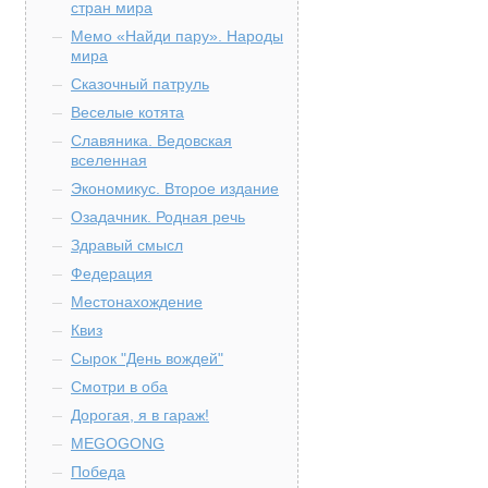
стран мира
Мемо «Найди пару». Народы
мира
Сказочный патруль
Веселые котята
Славяника. Ведовская
вселенная
Экономикус. Второе издание
Озадачник. Родная речь
Здравый смысл
Федерация
Местонахождение
Квиз
Сырок "День вождей"
Смотри в оба
Дорогая, я в гараж!
MEGOGONG
Победа