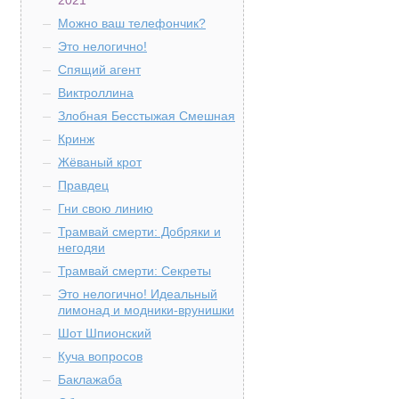
2021
Можно ваш телефончик?
Это нелогично!
Спящий агент
Виктроллина
Злобная Бесстыжая Смешная
Кринж
Жёваный крот
Правдец
Гни свою линию
Трамвай смерти: Добряки и
негодяи
Трамвай смерти: Секреты
Это нелогично! Идеальный
лимонад и модники-врунишки
Шот Шпионский
Куча вопросов
Баклажаба