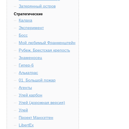
Затерянный остров
Стратегические
Калаха
Эксперимент
Босс
Мой любимый Франкенштейн
Рубеж. Брестская крепость
Знаменосец
Гипер-6
Алькатрас
01. Большой пожар
Агенты
Улей карбон
Улей (дорожная версия)
Улей
Проект Манхэттен
LibertEx