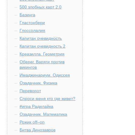
500 злобных карт 2.0
Базинга
Гластонбери
Глоссолалия
Капитан очевидность
Капитан очевидность 2
Креазилла. Геометрия
Оберег. Варяги против
викингов
Имаджинариум. Одиссея
Озадачник. Физика
Переворот
Спроси меня кто где живет?
#игра Радилайка
Озадачник. Математика
Рожик off–on
Битва Динозавров