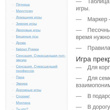
— Таблица д
Пятница
игры.
Минуточку
Домашние игры
— Маркер —
Зимние игры
— Песочные 
Дворовые игры
время нужно
Бешеные псы
Дрова
— Правила 
Квёркл Румми
Сенсация. Сумасшедшая поп-
Игра прек
звезда
— Для корпо
Сенсация. Сумасшедший
профессор
— Для семей
Пара
Эврика
взаимопони
Дорожные игры
— В подарок
Спорим!
Монтана
— В дорогу 
Ты кто?