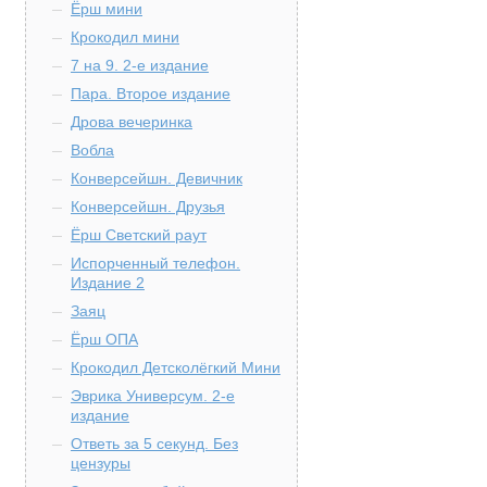
Ёрш мини
Крокодил мини
7 на 9. 2-е издание
Пара. Второе издание
Дрова вечеринка
Вобла
Конверсейшн. Девичник
Конверсейшн. Друзья
Ёрш Светский раут
Испорченный телефон.
Издание 2
Заяц
Ёрш ОПА
Крокодил Детсколёгкий Мини
Эврика Универсум. 2-е
издание
Ответь за 5 секунд. Без
цензуры