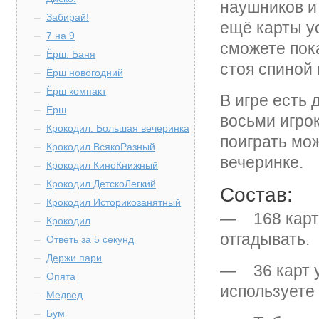
наушников и
Забирай!
ещё карты у
7 на 9
сможете пок
Ёрш. Баня
стоя спиной 
Ёрш новогодний
Ёрш компакт
В игре есть
Ёрш
восьми игрок
Крокодил. Большая вечеринка
поиграть мо
Крокодил ВсякоРазный
вечеринке.
Крокодил КиноКнижный
Крокодил ДетскоЛегкий
Состав:
Крокодил Историкозанятный
— 168 карт 
Крокодил
отгадывать.
Ответь за 5 секунд
Держи пари
— 36 карт у
Опята
используете 
Медвед
Бум