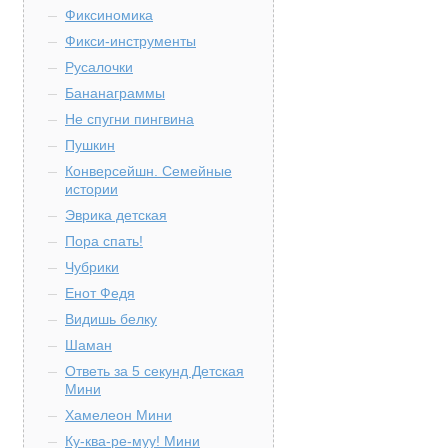
Фиксиномика
Фикси-инструменты
Русалочки
Бананаграммы
Не спугни пингвина
Пушкин
Конверсейшн. Семейные
истории
Эврика детская
Пора спать!
Чубрики
Енот Федя
Видишь белку
Шаман
Ответь за 5 секунд Детская
Мини
Хамелеон Мини
Ку-ква-ре-муу! Мини