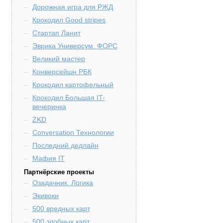
Дорожная игра для РЖД
Крокодил Good stripes
Стартап Ланит
Эврика Универсум. ФОРС
Великий мастер
Конверсейшн РБК
Крокодил картофельный
Крокодил Большая IT-
вечеринка
ZKD
Conversation Технологии
Последний дедлайн
Мафия IT
Партнёрские проекты
Озадачник. Логика
Экивоки
500 вредных карт
500 злобных карт