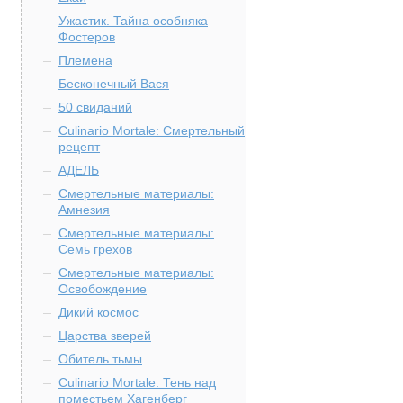
Ужастик. Тайна особняка
Фостеров
Племена
Бесконечный Вася
50 свиданий
Culinario Mortale: Смертельный
рецепт
АДЕЛЬ
Смертельные материалы:
Амнезия
Смертельные материалы:
Семь грехов
Смертельные материалы:
Освобождение
Дикий космос
Царства зверей
Обитель тьмы
Culinario Mortale: Тень над
поместьем Хагенберг