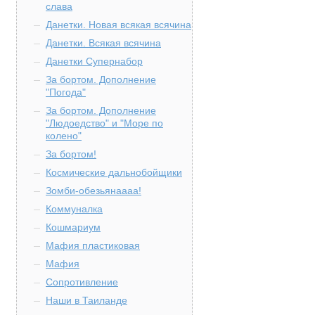
слава
Данетки. Новая всякая всячина
Данетки. Всякая всячина
Данетки Супернабор
За бортом. Дополнение
"Погода"
За бортом. Дополнение
"Людоедство" и "Море по
колено"
За бортом!
Космические дальнобойщики
Зомби-обезьянаааа!
Коммуналка
Кошмариум
Мафия пластиковая
Мафия
Сопротивление
Наши в Таиланде