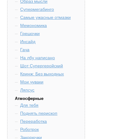
Образ мысли
Супермегабинго
Самые ужасные отмазки
Мемономика
Грешочки
Инсайд
Гача
На лбу написано
Шот Супергеройский
Кринж: Без выходных
Мои чуваки
Ляпсус
Атмосферные
Для тебя
Поднять перископ
Переработка
Роботрок
Закорючки