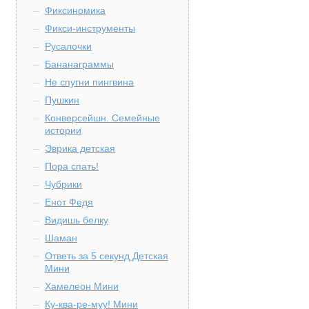
Фиксиномика
Фикси-инструменты
Русалочки
Бананаграммы
Не спугни пингвина
Пушкин
Конверсейшн. Семейные
истории
Эврика детская
Пора спать!
Чубрики
Енот Федя
Видишь белку
Шаман
Ответь за 5 секунд Детская
Мини
Хамелеон Мини
Ку-ква-ре-муу! Мини