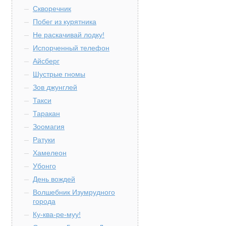
Скворечник
Побег из курятника
Не раскачивай лодку!
Испорченный телефон
Айсберг
Шустрые гномы
Зов джунглей
Такси
Таракан
Зоомагия
Ратуки
Хамелеон
Убонго
День вождей
Волшебник Изумрудного
города
Ку-ква-ре-муу!