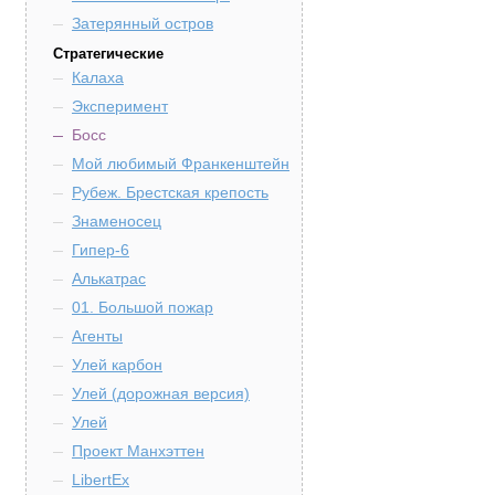
Затерянный остров
Стратегические
Калаха
Эксперимент
Босс
Мой любимый Франкенштейн
Рубеж. Брестская крепость
Знаменосец
Гипер-6
Алькатрас
01. Большой пожар
Агенты
Улей карбон
Улей (дорожная версия)
Улей
Проект Манхэттен
LibertEx