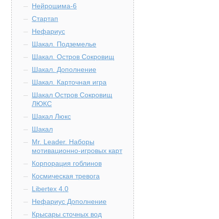
Нейрошима-6
Стартап
Нефариус
Шакал. Подземелье
Шакал. Остров Сокровищ
Шакал. Дополнение
Шакал. Карточная игра
Шакал Остров Сокровищ
ЛЮКС
Шакал Люкс
Шакал
Mr. Leader. Наборы
мотивационно-игровых карт
Корпорация гоблинов
Космическая тревога
Libertex 4.0
Нефариус Дополнение
Крысары сточных вод