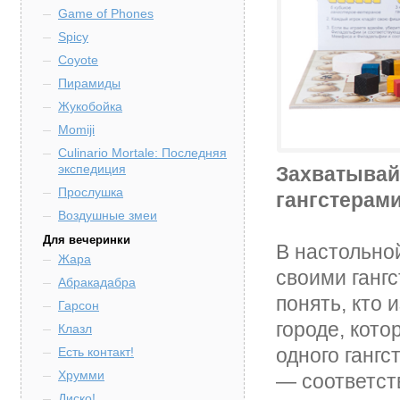
Game of Phones
Spicy
Coyote
Пирамиды
Жукобойка
Momiji
Culinario Mortale: Последняя
экспедиция
Захватывай
Прослушка
гангстерами
Воздушные змеи
Для вечеринки
В настольно
Жара
своими ганг
Абракадабра
понять, кто 
Гарсон
городе, кото
Клазл
одного гангс
Есть контакт!
Хрумми
— соответст
Диско!