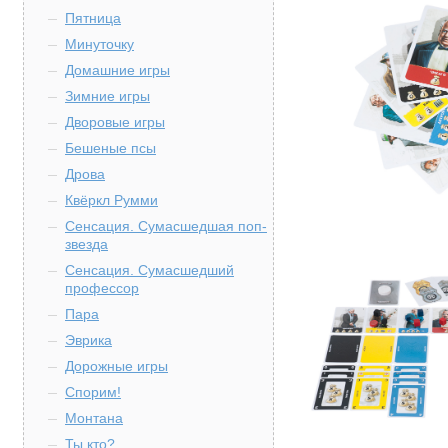
Пятница
Минуточку
Домашние игры
Зимние игры
Дворовые игры
Бешеные псы
Дрова
Квёркл Румми
Сенсация. Сумасшедшая поп-
звезда
Сенсация. Сумасшедший
профессор
Пара
Эврика
Дорожные игры
Спорим!
Монтана
Ты кто?