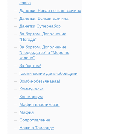
слава
Данетки. Новая всякая всячина
Данетки. Всякая всячина
Данетки Супернабор
За бортом. Дополнение
"Погода"
За бортом. Дополнение
"Людоедство" и "Море по
колено"
За бортом!
Космические дальнобойщики
Зомби-обезьянаааа!
Коммуналка
Кошмариум
Мафия пластиковая
Мафия
Сопротивление
Наши в Таиланде