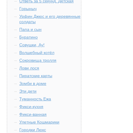
Ответь за 5 секунд. Детская
Горыныч
Урфин Джюс и его деревянные
солдаты
Папа и сын
Буратино
Совушки, Ау!
Волшебный котёл
Сокровища тролля
Лови лося
Пиратские карты
Зомби в доме
Эти дети
Туманность Ежа
Фикси-кухня
Фикси-ванная
Улетные Кошмарики
Городки Люкс