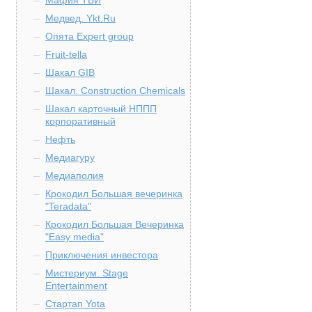
Мафия ТБИ
Медвед. Ykt.Ru
Опята Expert group
Fruit-tella
Шакал GIB
Шакал. Construction Chemicals
Шакал карточный НППП
корпоративный
Нефть
Медиагуру
Медиаполия
Крокодил Большая вечеринка
"Teradata"
Крокодил Большая Вечеринка
"Easy media"
Приключения инвестора
Мистериум. Stage
Entertainment
Стартап Yota