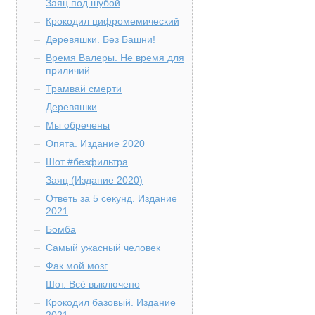
Заяц под шубой
Крокодил цифромемический
Деревяшки. Без Башни!
Время Валеры. Не время для
приличий
Трамвай смерти
Деревяшки
Мы обречены
Опята. Издание 2020
Шот #безфильтра
Заяц (Издание 2020)
Ответь за 5 секунд. Издание
2021
Бомба
Самый ужасный человек
Фак мой мозг
Шот. Всё выключено
Крокодил базовый. Издание