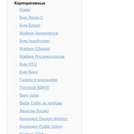
Корпоративные
Майя
Бум Люди С
Бум Epson
Мафия 4experience
Бум headhunter
Мафия Сбарро
Мафия Росэнергоатом
Бум HTC
Бум Кино
Гадики в зоосадике
Построй ВДНХ!
Ваку-доки
Ваби-Саби за любовь
Данетки Космо
Крокодил Design division
Крокодил Public totem