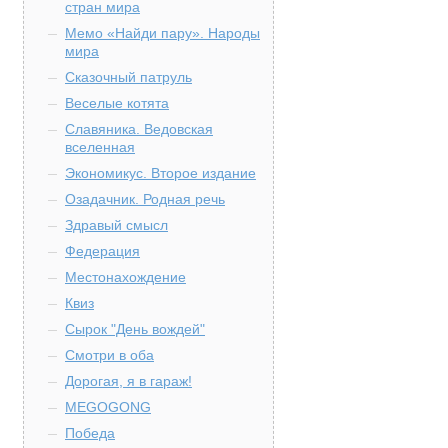
стран мира
Мемо «Найди пару». Народы
мира
Сказочный патруль
Веселые котята
Славяника. Ведовская
вселенная
Экономикус. Второе издание
Озадачник. Родная речь
Здравый смысл
Федерация
Местонахождение
Квиз
Сырок "День вождей"
Смотри в оба
Дорогая, я в гараж!
MEGOGONG
Победа