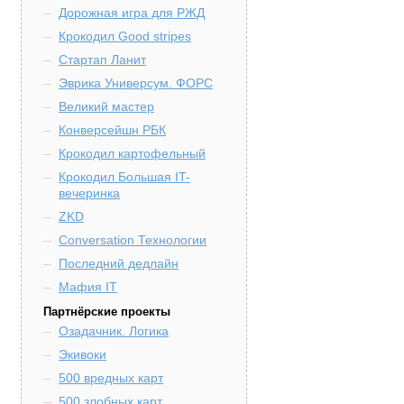
Дорожная игра для РЖД
Крокодил Good stripes
Стартап Ланит
Эврика Универсум. ФОРС
Великий мастер
Конверсейшн РБК
Крокодил картофельный
Крокодил Большая IT-
вечеринка
ZKD
Conversation Технологии
Последний дедлайн
Мафия IT
Партнёрские проекты
Озадачник. Логика
Экивоки
500 вредных карт
500 злобных карт