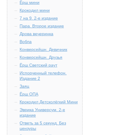
Ёрш мини
Крокодил мини
7 на 9. 2-е издание
Пара. Второе издание
Дрова вечеринка
Вобла
Конверсейшн. Девичник
Конверсейшн. Друзья
Ёрш Светский раут
Испорченный телефон.
Издание 2
Заяц
Ёрш ОПА
Крокодил Детсколёгкий Мини
Эврика Универсум. 2-е
издание
Ответь за 5 секунд. Без
цензуры