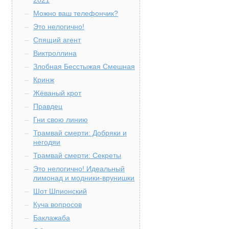
2021
Можно ваш телефончик?
Это нелогично!
Спящий агент
Виктроллина
Злобная Бесстыжая Смешная
Кринж
Жёваный крот
Правдец
Гни свою линию
Трамвай смерти: Добряки и
негодяи
Трамвай смерти: Секреты
Это нелогично! Идеальный
лимонад и модники-врунишки
Шот Шпионский
Куча вопросов
Баклажаба