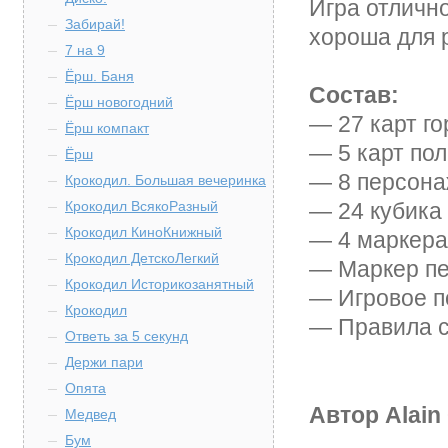
Игра отличн
Забирай!
хороша для 
7 на 9
Ёрш. Баня
Состав:
Ёрш новогодний
— 27 карт г
Ёрш компакт
— 5 карт пол
Ёрш
— 8 персона
Крокодил. Большая вечеринка
— 24 кубика 
Крокодил ВсякоРазный
Крокодил КиноКнижный
— 4 маркера 
Крокодил ДетскоЛегкий
— Маркер пе
Крокодил Историкозанятный
— Игровое п
Крокодил
— Правила с
Ответь за 5 секунд
Держи пари
Опята
Автор
Alain 
Медвед
Бум