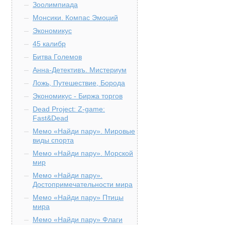
Зоолимпиада
Монсики. Компас Эмоций
Экономикус
45 калибр
Битва Големов
Анна-Детективъ. Мистериум
Ложь, Путешествие, Борода
Экономикус - Биржа торгов
Dead Project: Z-game:
Fast&Dead
Мемо «Найди пару». Мировые
виды спорта
Мемо «Найди пару». Морской
мир
Мемо «Найди пару».
Достопримечательности мира
Мемо «Найди пару» Птицы
мира
Мемо «Найди пару» Флаги