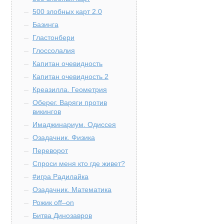
500 злобных карт 2.0
Базинга
Гластонбери
Глоссолалия
Капитан очевидность
Капитан очевидность 2
Креазилла. Геометрия
Оберег. Варяги против
викингов
Имаджинариум. Одиссея
Озадачник. Физика
Переворот
Спроси меня кто где живет?
#игра Радилайка
Озадачник. Математика
Рожик off–on
Битва Динозавров