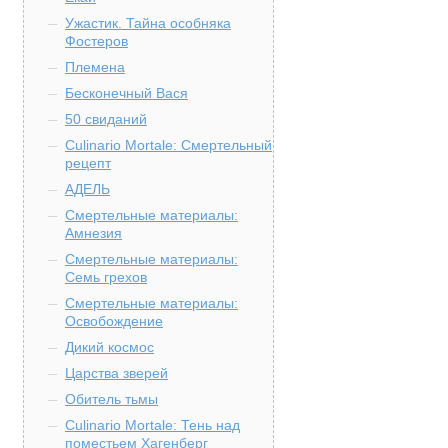
Ужастик. Тайна особняка
Фостеров
Племена
Бесконечный Вася
50 свиданий
Culinario Mortale: Смертельный
рецепт
АДЕЛЬ
Смертельные материалы:
Амнезия
Смертельные материалы:
Семь грехов
Смертельные материалы:
Освобождение
Дикий космос
Царства зверей
Обитель тьмы
Culinario Mortale: Тень над
поместьем Хагенберг