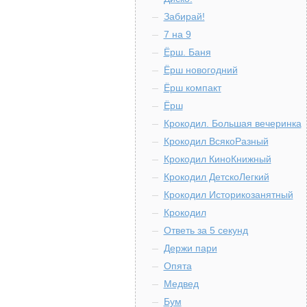
Забирай!
7 на 9
Ёрш. Баня
Ёрш новогодний
Ёрш компакт
Ёрш
Крокодил. Большая вечеринка
Крокодил ВсякоРазный
Крокодил КиноКнижный
Крокодил ДетскоЛегкий
Крокодил Историкозанятный
Крокодил
Ответь за 5 секунд
Держи пари
Опята
Медвед
Бум