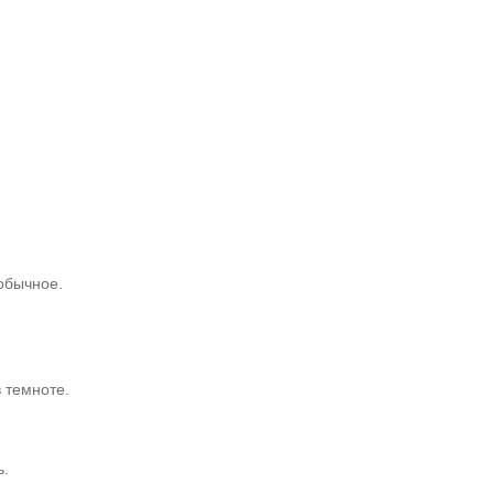
обычное.
 темноте.
ь.