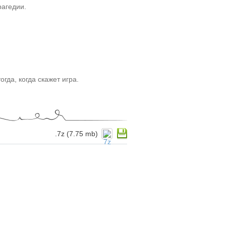
агедии.
да, когда скажет игра.
.7z (7.75 mb)