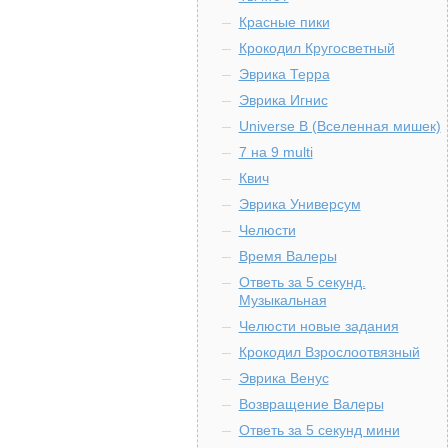
Красные пики
Крокодил Кругосветный
Эврика Терра
Эврика Игнис
Universe B (Вселенная мишек)
7 на 9 multi
Квич
Эврика Универсум
Челюсти
Время Валеры
Ответь за 5 секунд.
Музыкальная
Челюсти новые задания
Крокодил Взрослоотвязный
Эврика Венус
Возвращение Валеры
Ответь за 5 секунд мини