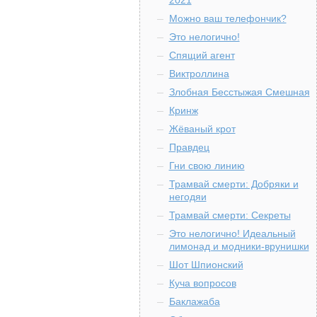
2021
Можно ваш телефончик?
Это нелогично!
Спящий агент
Виктроллина
Злобная Бесстыжая Смешная
Кринж
Жёваный крот
Правдец
Гни свою линию
Трамвай смерти: Добряки и
негодяи
Трамвай смерти: Секреты
Это нелогично! Идеальный
лимонад и модники-врунишки
Шот Шпионский
Куча вопросов
Баклажаба