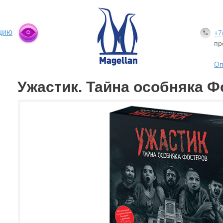
цию
+7
пр
Оп
Ужастик. Тайна особняка Ф