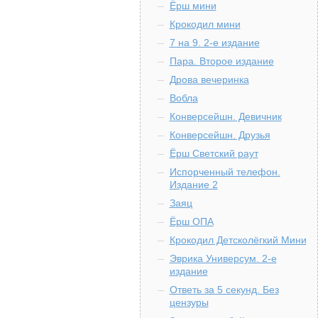
Ёрш мини
Крокодил мини
7 на 9. 2-е издание
Пара. Второе издание
Дрова вечеринка
Вобла
Конверсейшн. Девичник
Конверсейшн. Друзья
Ёрш Светский раут
Испорченный телефон.
Издание 2
Заяц
Ёрш ОПА
Крокодил Детсколёгкий Мини
Эврика Универсум. 2-е
издание
Ответь за 5 секунд. Без
цензуры