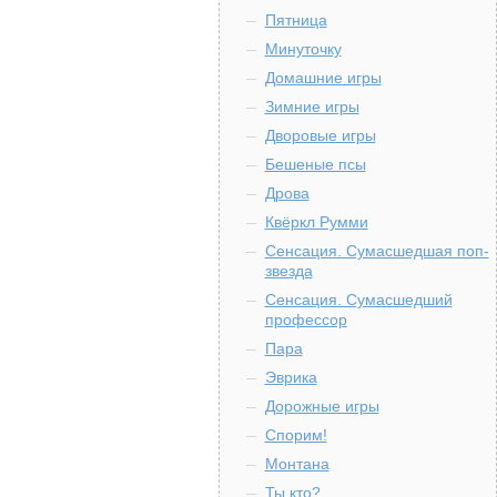
Пятница
Минуточку
Домашние игры
Зимние игры
Дворовые игры
Бешеные псы
Дрова
Квёркл Румми
Сенсация. Сумасшедшая поп-
звезда
Сенсация. Сумасшедший
профессор
Пара
Эврика
Дорожные игры
Спорим!
Монтана
Ты кто?