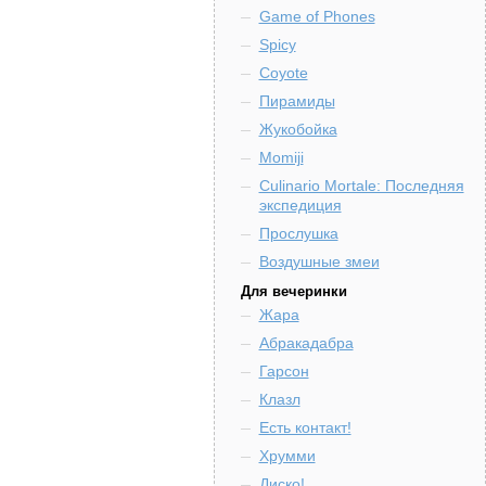
Game of Phones
Spicy
Coyote
Пирамиды
Жукобойка
Momiji
Culinario Mortale: Последняя
экспедиция
Прослушка
Воздушные змеи
Для вечеринки
Жара
Абракадабра
Гарсон
Клазл
Есть контакт!
Хрумми
Диско!