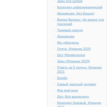
Заяц под шубой
Крокодил цифромемический
Деревяшки. Без Башни!
Время Валеры. Не время для
приличий
Трамвай смерти
Деревяшки
Мы обречены
Опята. Издание 2020
Шот #безфильтра
Заяц (Издание 2020)
Ответь за 5 секунд. Издание
2021
Бомба
Самый ужасный человек
Фак мой мозг
Шот. Всё выключено
Крокодил базовый. Издание