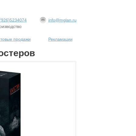
(926)5234074
info@mglan.ru
оизводство
товые продажи
Рекламации
остеров