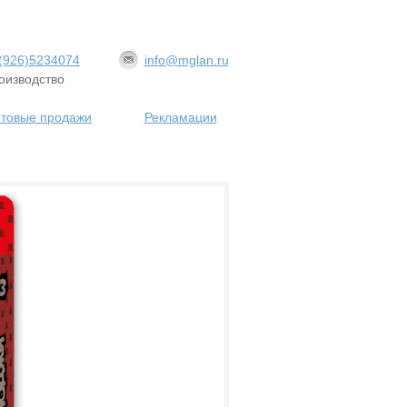
(926)5234074
info@mglan.ru
оизводство
товые продажи
Рекламации