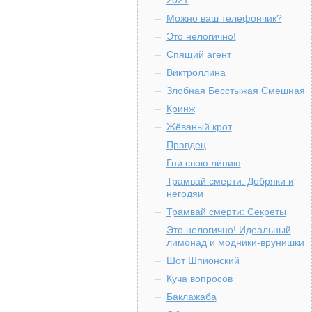
2021
Можно ваш телефончик?
Это нелогично!
Спящий агент
Виктроллина
Злобная Бесстыжая Смешная
Кринж
Жёваный крот
Правдец
Гни свою линию
Трамвай смерти: Добряки и
негодяи
Трамвай смерти: Секреты
Это нелогично! Идеальный
лимонад и модники-врунишки
Шот Шпионский
Куча вопросов
Баклажаба