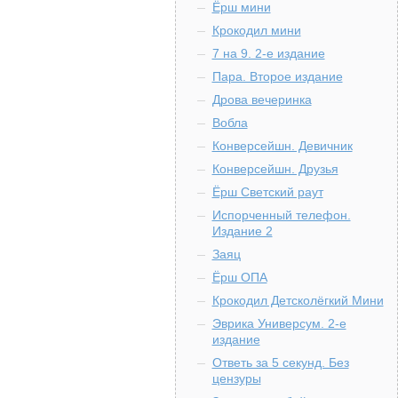
Ёрш мини
Крокодил мини
7 на 9. 2-е издание
Пара. Второе издание
Дрова вечеринка
Вобла
Конверсейшн. Девичник
Конверсейшн. Друзья
Ёрш Светский раут
Испорченный телефон.
Издание 2
Заяц
Ёрш ОПА
Крокодил Детсколёгкий Мини
Эврика Универсум. 2-е
издание
Ответь за 5 секунд. Без
цензуры