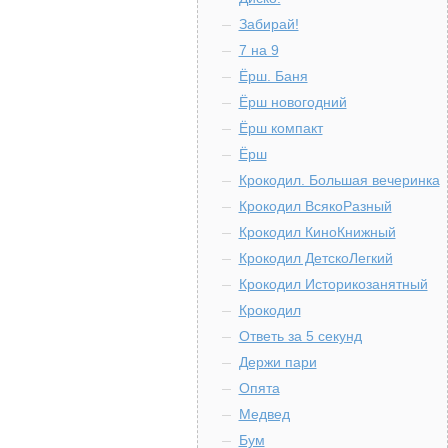
Забирай!
7 на 9
Ёрш. Баня
Ёрш новогодний
Ёрш компакт
Ёрш
Крокодил. Большая вечеринка
Крокодил ВсякоРазный
Крокодил КиноКнижный
Крокодил ДетскоЛегкий
Крокодил Историкозанятный
Крокодил
Ответь за 5 секунд
Держи пари
Опята
Медвед
Бум