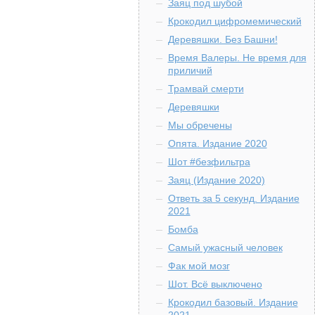
Заяц под шубой
Крокодил цифромемический
Деревяшки. Без Башни!
Время Валеры. Не время для
приличий
Трамвай смерти
Деревяшки
Мы обречены
Опята. Издание 2020
Шот #безфильтра
Заяц (Издание 2020)
Ответь за 5 секунд. Издание
2021
Бомба
Самый ужасный человек
Фак мой мозг
Шот. Всё выключено
Крокодил базовый. Издание