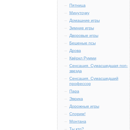
Пятница
Минуточку
Домашние игры
Зимние игры
Дворовые игры
Бешеные псы
Дрова
Квёркл Румми
Сенсация. Сумасшедшая поп-
звезда
Сенсация. Сумасшедший
профессор
Пара
Эврика
Дорожные игры
Спорим!
Монтана
Ты кто?