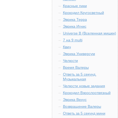
Красные пики
Крокодил Кругосветный
Эврика Терра
Эврика Игнис
Universe B (Вселенная мишек)
7 на 9 multi
Квич
Эврика Универсум
Челюсти
Время Валеры
Ответь за 5 секунд.
Музыкальная
Челюсти новые задания
Крокодил Взрослоотвязный
Эврика Венус
Возвращение Валеры
Ответь за 5 секунд мини