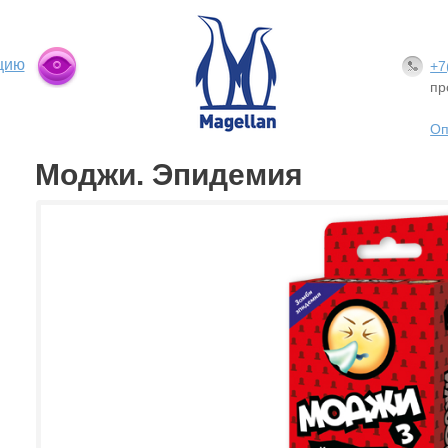
цию
+7
пр
Оп
Моджи. Эпидемия