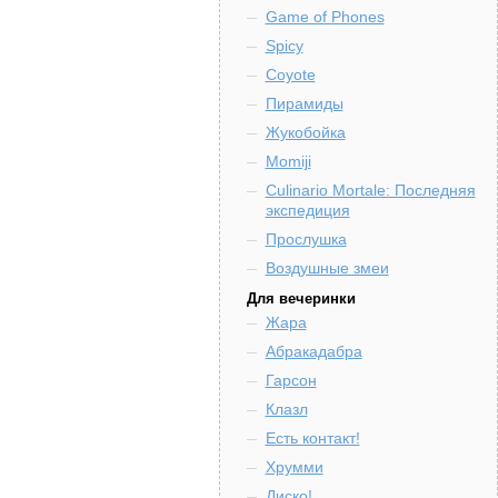
Game of Phones
Spicy
Coyote
Пирамиды
Жукобойка
Momiji
Culinario Mortale: Последняя
экспедиция
Прослушка
Воздушные змеи
Для вечеринки
Жара
Абракадабра
Гарсон
Клазл
Есть контакт!
Хрумми
Диско!