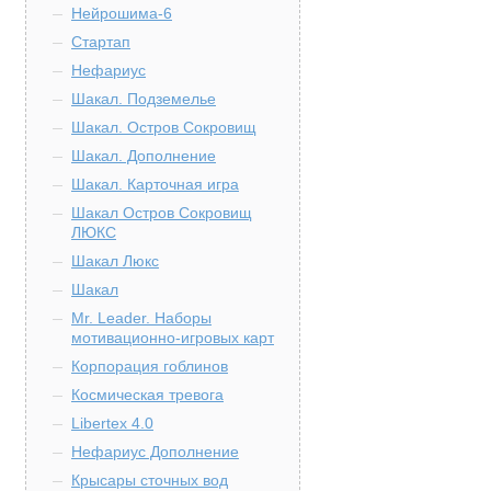
Нейрошима-6
Стартап
Нефариус
Шакал. Подземелье
Шакал. Остров Сокровищ
Шакал. Дополнение
Шакал. Карточная игра
Шакал Остров Сокровищ
ЛЮКС
Шакал Люкс
Шакал
Mr. Leader. Наборы
мотивационно-игровых карт
Корпорация гоблинов
Космическая тревога
Libertex 4.0
Нефариус Дополнение
Крысары сточных вод