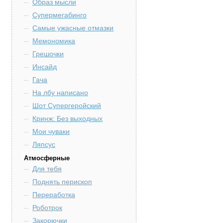
Образ мысли
Супермегабинго
Самые ужасные отмазки
Мемономика
Грешочки
Инсайд
Гача
На лбу написано
Шот Супергеройский
Кринж: Без выходных
Мои чуваки
Ляпсус
Атмосферные
Для тебя
Поднять перископ
Переработка
Роботрок
Закорючки