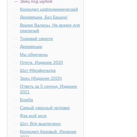
Заяц под шубой
Крокодил цифромемический
Деревяшки. Без Башни!
Время Валеры. Не время для
приличий
Трамвай смерти
Деревяшки
Мы обречены
Опята. Издание 2020
Шот #безфильтра
Заяц (Издание 2020)
Ответь за 5 секунд. Издание
2021
Бомба
Самый ужасный человек
Фак мой мозг
Шот. Всё выключено
Крокодил базовый. Издание