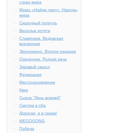
стран мира
Мемо «Найди пару». Народы
мира
Сказочный патруль
Веселые котята
Славяника. Ведовская
вселенная
Экономикус. Второе издание
Озадачник. Родная речь
Здравый смысл
Федерация
Местонахождение
Квиз
Сырок "День вождей"
Смотри в оба
Дорогая, я в гараж!
MEGOGONG
Победа