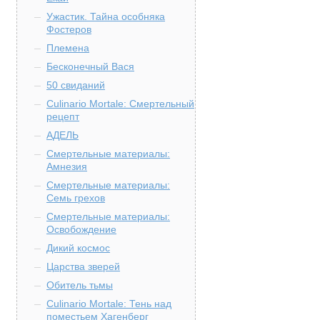
Ужастик. Тайна особняка
Фостеров
Племена
Бесконечный Вася
50 свиданий
Culinario Mortale: Смертельный
рецепт
АДЕЛЬ
Смертельные материалы:
Амнезия
Смертельные материалы:
Семь грехов
Смертельные материалы:
Освобождение
Дикий космос
Царства зверей
Обитель тьмы
Culinario Mortale: Тень над
поместьем Хагенберг