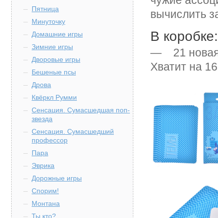
чужие ассоц
Пятница
вычислить з
Минуточку
В коробке:
Домашние игры
Зимние игры
— 21 новая 
Дворовые игры
Хватит на 16
Бешеные псы
Дрова
Квёркл Румми
Сенсация. Сумасшедшая поп-
звезда
Сенсация. Сумасшедший
профессор
Пара
Эврика
Дорожные игры
Спорим!
Монтана
Ты кто?