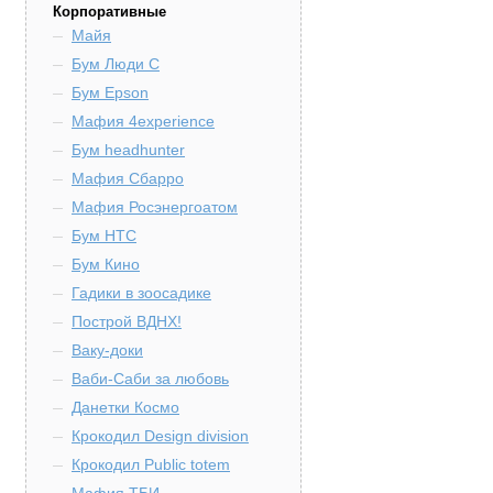
Корпоративные
Майя
Бум Люди С
Бум Epson
Мафия 4experience
Бум headhunter
Мафия Сбарро
Мафия Росэнергоатом
Бум HTC
Бум Кино
Гадики в зоосадике
Построй ВДНХ!
Ваку-доки
Ваби-Саби за любовь
Данетки Космо
Крокодил Design division
Крокодил Public totem