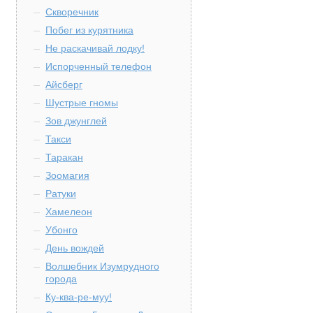
Скворечник
Побег из курятника
Не раскачивай лодку!
Испорченный телефон
Айсберг
Шустрые гномы
Зов джунглей
Такси
Таракан
Зоомагия
Ратуки
Хамелеон
Убонго
День вождей
Волшебник Изумрудного
города
Ку-ква-ре-муу!