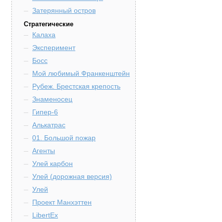
Затерянный остров
Стратегические
Калаха
Эксперимент
Босс
Мой любимый Франкенштейн
Рубеж. Брестская крепость
Знаменосец
Гипер-6
Алькатрас
01. Большой пожар
Агенты
Улей карбон
Улей (дорожная версия)
Улей
Проект Манхэттен
LibertEx