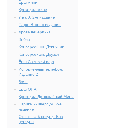
Ёрш мини
Крокодил мини
7 на 9. 2-е издание
Пара. Второе издание
Дрова вечеринка
Вобла
Конверсейшн. Девичник
Конверсейшн. Друзья
Ёрш Светский раут
Испорченный телефон.
Издание 2
Заяц
Ёрш ОПА
Крокодил Детсколёгкий Мини
Эврика Универсум. 2-е
издание
Ответь за 5 секунд. Без
цензуры