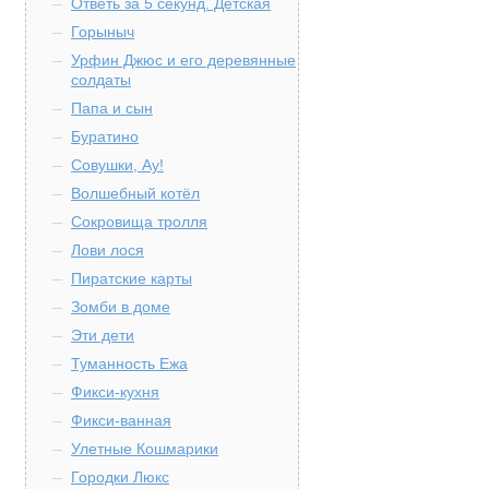
Ответь за 5 секунд. Детская
Горыныч
Урфин Джюс и его деревянные
солдаты
Папа и сын
Буратино
Совушки, Ау!
Волшебный котёл
Сокровища тролля
Лови лося
Пиратские карты
Зомби в доме
Эти дети
Туманность Ежа
Фикси-кухня
Фикси-ванная
Улетные Кошмарики
Городки Люкс