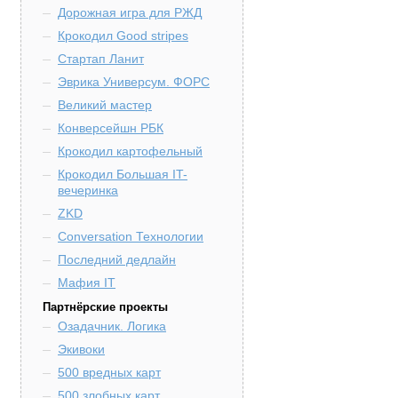
Дорожная игра для РЖД
Крокодил Good stripes
Стартап Ланит
Эврика Универсум. ФОРС
Великий мастер
Конверсейшн РБК
Крокодил картофельный
Крокодил Большая IT-
вечеринка
ZKD
Conversation Технологии
Последний дедлайн
Мафия IT
Партнёрские проекты
Озадачник. Логика
Экивоки
500 вредных карт
500 злобных карт