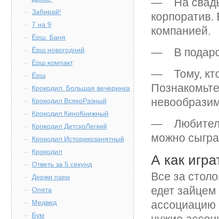
— На свадьб
Забирай!
корпоратив.
7 на 9
компанией.
Ёрш. Баня
Ёрш новогодний
— В подарок
Ёрш компакт
— Тому, кто
Ёрш
Познакомьте
Крокодил. Большая вечеринка
невообразим
Крокодил ВсякоРазный
Крокодил КиноКнижный
— Любителя
Крокодил ДетскоЛегкий
можно сыгра
Крокодил Историкозанятный
Крокодил
А как игра
Ответь за 5 секунд
Все за столо
Держи пари
едет зайцем 
Опята
Медвед
ассоциацию 
Бум