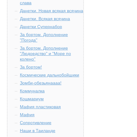
слава
Данетки. Новая всякая всячина
Данетки. Всякая всячина
Данетки Супернабор
За бортом. Дополнение
"Погода"
За бортом. Дополнение
"Людоедство" и "Море по
колено"
За бортом!
Космические дальнобойщики
Зомби-обезьянаааа!
Коммуналка
Кошмариум
Мафия пластиковая
Мафия
Сопротивление
Наши в Таиланде