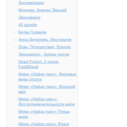
Зоолимпиада
Монсики. Компас Эмоций
Экономикус
45 калибр
Битва Големов
Анна-Детективъ. Мистериум
Ложь, Путешествие, Борода
Экономикус - Биржа торгов
Dead Project: Z-game:
Fast&Dead
Мемо «Найди пару». Мировые
виды спорта
Мемо «Найди пару». Морской
мир
Мемо «Найди пару».
Достопримечательности мира
Мемо «Найди пару» Птицы
мира
Мемо «Найди пару» Флаги