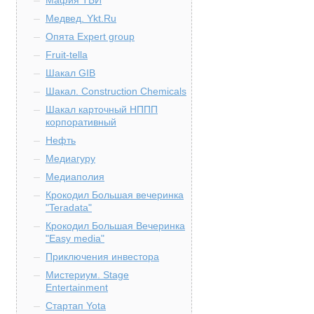
Мафия ТБИ
Медвед. Ykt.Ru
Опята Expert group
Fruit-tella
Шакал GIB
Шакал. Construction Chemicals
Шакал карточный НППП
корпоративный
Нефть
Медиагуру
Медиаполия
Крокодил Большая вечеринка
"Teradata"
Крокодил Большая Вечеринка
"Easy media"
Приключения инвестора
Мистериум. Stage
Entertainment
Стартап Yota