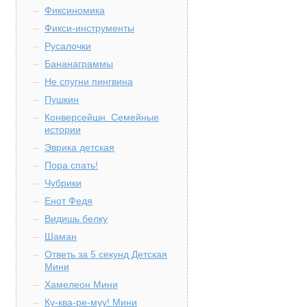
Фиксиномика
Фикси-инструменты
Русалочки
Бананаграммы
Не спугни пингвина
Пушкин
Конверсейшн. Семейные
истории
Эврика детская
Пора спать!
Чубрики
Енот Федя
Видишь белку
Шаман
Ответь за 5 секунд Детская
Мини
Хамелеон Мини
Ку-ква-ре-муу! Мини