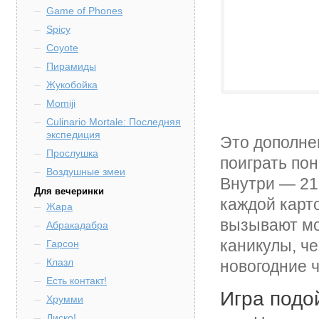
Game of Phones
Spicy
Coyote
Пирамиды
Жукобойка
Momiji
Culinario Mortale: Последняя
экспедиция
Это дополнен
Прослушка
поиграть пон
Воздушные змеи
Внутри — 21 
Для вечеринки
каждой карто
Жара
вызывают мо
Абракадабра
каникулы, че
Гарсон
Клазл
новогодние ч
Есть контакт!
Игра подо
Хрумми
Диско!