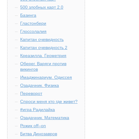
500 злобных карт 2.0
Базинга
Гластонбери
Глоссолалия
Капитан очевидность
Капитан очевидность 2
Креазилла. Геометрия
Оберег. Варяги против
викингов
Имаджинариум. Одиссея
Озадачник. Физика
Переворот
Спроси меня кто где живет?
#игра Радилайка
Озадачник. Математика
Рожик off–on
Битва Динозавров