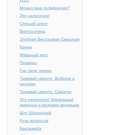
2021
Можно ваш телефончик?
Это нелогично!
Спящий агент
Виктроллина
Злобная Бесстыжая Смешная
Кринж
Жёваный крот
Правдец
Гни свою линию
Трамвай смерти: Добряки и
негодяи
Трамвай смерти: Секреты
Это нелогично! Идеальный
лимонад и модники-врунишки
Шот Шпионский
Куча вопросов
Баклажаба