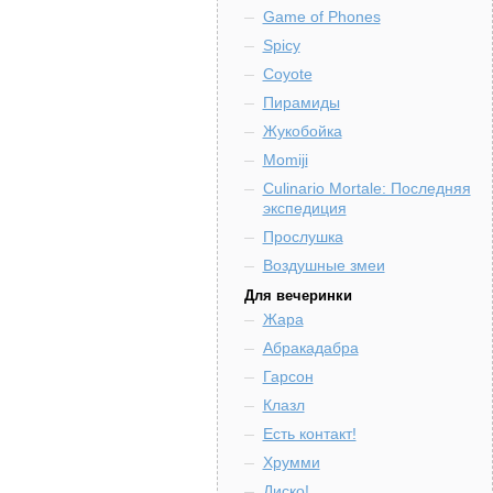
Game of Phones
Spicy
Coyote
Пирамиды
Жукобойка
Momiji
Culinario Mortale: Последняя
экспедиция
Прослушка
Воздушные змеи
Для вечеринки
Жара
Абракадабра
Гарсон
Клазл
Есть контакт!
Хрумми
Диско!