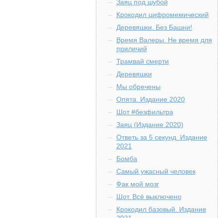
Заяц под шубой
Крокодил цифромемический
Деревяшки. Без Башни!
Время Валеры. Не время для
приличий
Трамвай смерти
Деревяшки
Мы обречены
Опята. Издание 2020
Шот #безфильтра
Заяц (Издание 2020)
Ответь за 5 секунд. Издание
2021
Бомба
Самый ужасный человек
Фак мой мозг
Шот. Всё выключено
Крокодил базовый. Издание