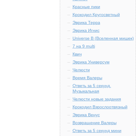
Красные пики
Крокодил Кругосветный
Эврика Терра
Эврика Игнис
Universe B (Вселенная мишек)
7 на 9 multi
Квич
Эврика Универсум
Челюсти
Время Валеры
Ответь за 5 секунд.
Музыкальная
Челюсти новые задания
Крокодил Взрослоотвязный
Эврика Венус
Возвращение Валеры
Ответь за 5 секунд мини