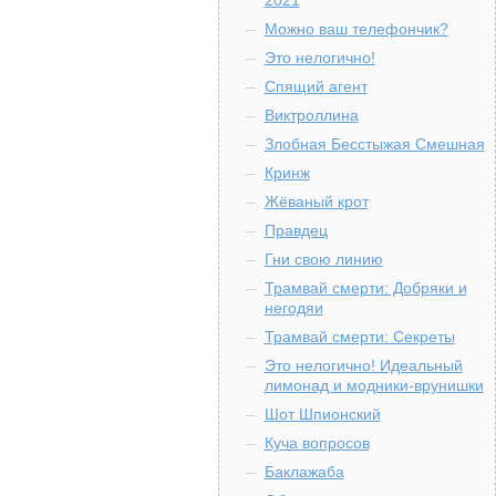
2021
Можно ваш телефончик?
Это нелогично!
Спящий агент
Виктроллина
Злобная Бесстыжая Смешная
Кринж
Жёваный крот
Правдец
Гни свою линию
Трамвай смерти: Добряки и
негодяи
Трамвай смерти: Секреты
Это нелогично! Идеальный
лимонад и модники-врунишки
Шот Шпионский
Куча вопросов
Баклажаба