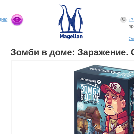
цию
+7
пр
Оп
Зомби в доме: Заражение. 