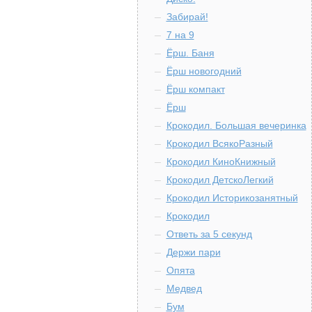
Забирай!
7 на 9
Ёрш. Баня
Ёрш новогодний
Ёрш компакт
Ёрш
Крокодил. Большая вечеринка
Крокодил ВсякоРазный
Крокодил КиноКнижный
Крокодил ДетскоЛегкий
Крокодил Историкозанятный
Крокодил
Ответь за 5 секунд
Держи пари
Опята
Медвед
Бум