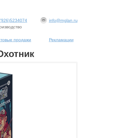
(926)5234074
info@mglan.ru
оизводство
товые продажи
Рекламации
Охотник