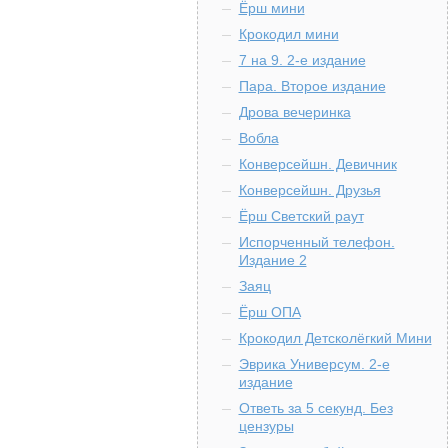
Ёрш мини
Крокодил мини
7 на 9. 2-е издание
Пара. Второе издание
Дрова вечеринка
Вобла
Конверсейшн. Девичник
Конверсейшн. Друзья
Ёрш Светский раут
Испорченный телефон.
Издание 2
Заяц
Ёрш ОПА
Крокодил Детсколёгкий Мини
Эврика Универсум. 2-е
издание
Ответь за 5 секунд. Без
цензуры