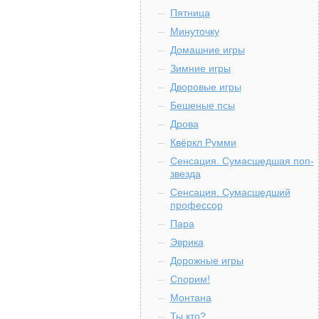
Пятница
Минуточку
Домашние игры
Зимние игры
Дворовые игры
Бешеные псы
Дрова
Квёркл Румми
Сенсация. Сумасшедшая поп-
звезда
Сенсация. Сумасшедший
профессор
Пара
Эврика
Дорожные игры
Спорим!
Монтана
Ты кто?