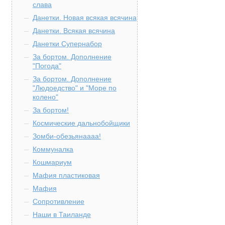
слава
Данетки. Новая всякая всячина
Данетки. Всякая всячина
Данетки Супернабор
За бортом. Дополнение
"Погода"
За бортом. Дополнение
"Людоедство" и "Море по
колено"
За бортом!
Космические дальнобойщики
Зомби-обезьянаааа!
Коммуналка
Кошмариум
Мафия пластиковая
Мафия
Сопротивление
Наши в Таиланде