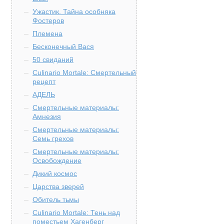
Ужастик. Тайна особняка
Фостеров
Племена
Бесконечный Вася
50 свиданий
Culinario Mortale: Смертельный
рецепт
АДЕЛЬ
Смертельные материалы:
Амнезия
Смертельные материалы:
Семь грехов
Смертельные материалы:
Освобождение
Дикий космос
Царства зверей
Обитель тьмы
Culinario Mortale: Тень над
поместьем Хагенберг