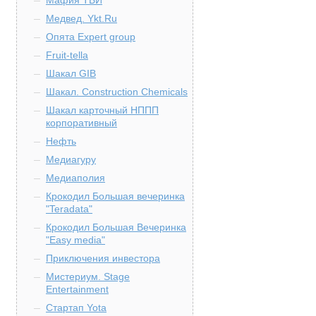
Мафия ТБИ
Медвед. Ykt.Ru
Опята Expert group
Fruit-tella
Шакал GIB
Шакал. Construction Chemicals
Шакал карточный НППП
корпоративный
Нефть
Медиагуру
Медиаполия
Крокодил Большая вечеринка
"Teradata"
Крокодил Большая Вечеринка
"Easy media"
Приключения инвестора
Мистериум. Stage
Entertainment
Стартап Yota