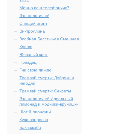
2021
Можно ваш телефончик?
Это нелогично!
Спящий агент
Виктроллина
Злобная Бесстыжая Смешная
Кринж
Жёваный крот
Правдец
Гни свою линию
Трамвай смерти: Добряки и
негодяи
Трамвай смерти: Секреты
Это нелогично! Идеальный
лимонад и модники-врунишки
Шот Шпионский
Куча вопросов
Баклажаба