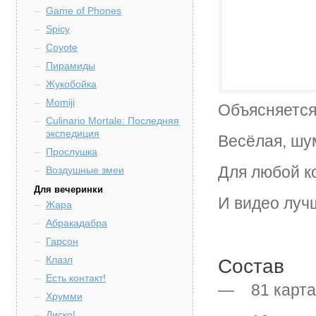
Game of Phones
Spicy
Coyote
Пирамиды
Жукобойка
Momiji
Объясняется 
Culinario Mortale: Последняя
экспедиция
Весёлая, шу
Прослушка
Для любой к
Воздушные змеи
Для вечеринки
И видео луч
Жара
Абракадабра
Гарсон
Клазл
Состав
Есть контакт!
— 81 карта
Хрумми
Диско!