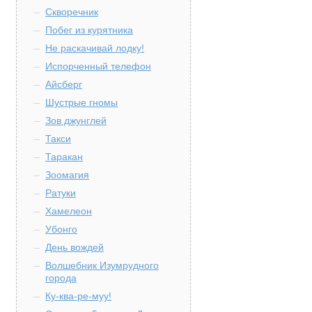
Скворечник
Побег из курятника
Не раскачивай лодку!
Испорченный телефон
Айсберг
Шустрые гномы
Зов джунглей
Такси
Таракан
Зоомагия
Ратуки
Хамелеон
Убонго
День вождей
Волшебник Изумрудного
города
Ку-ква-ре-муу!