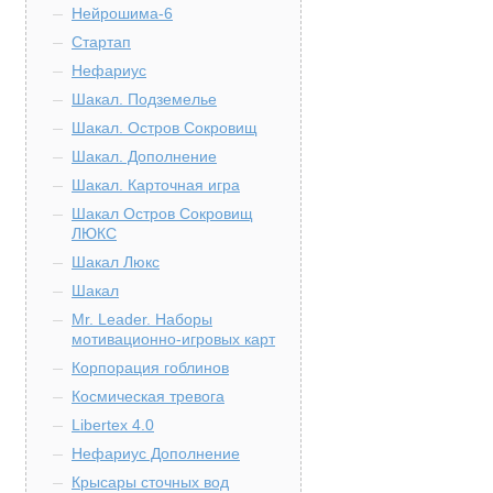
Нейрошима-6
Стартап
Нефариус
Шакал. Подземелье
Шакал. Остров Сокровищ
Шакал. Дополнение
Шакал. Карточная игра
Шакал Остров Сокровищ
ЛЮКС
Шакал Люкс
Шакал
Mr. Leader. Наборы
мотивационно-игровых карт
Корпорация гоблинов
Космическая тревога
Libertex 4.0
Нефариус Дополнение
Крысары сточных вод