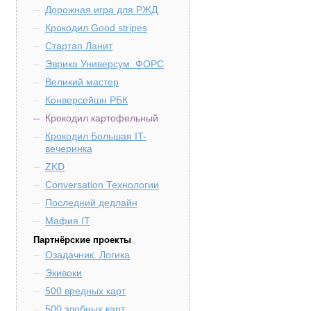
Дорожная игра для РЖД
Крокодил Good stripes
Стартап Ланит
Эврика Универсум. ФОРС
Великий мастер
Конверсейшн РБК
Крокодил картофельный
Крокодил Большая IT-
вечеринка
ZKD
Conversation Технологии
Последний дедлайн
Мафия IT
Партнёрские проекты
Озадачник. Логика
Экивоки
500 вредных карт
500 злобных карт