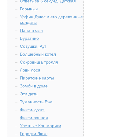
Ответь за 5 секунд. Детская
Горыныч
Урфин Джюс и его деревянные
солдаты
Папа и сын
Буратино
Совушки, Ау!
Волшебный котёл
Сокровища тролля
Лови лося
Пиратские карты
Зомби в доме
Эти дети
Туманность Ежа
Фикси-кухня
Фикси-ванная
Улетные Кошмарики
Городки Люкс