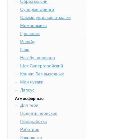
Образ мысли
Супермегабинго
Самые ужасные отмазки
Мемономика
Грешочки
Инсайд
Гача
На лбу написано
Шот Супергеройский
Кринж: Без выходных
Мои чуваки
Ляпсус
Атмосферные
Для тебя
Поднять перископ
Переработка
Роботрок
Закорючки