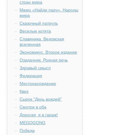
стран мира
Мемо «Найди пару». Народы
мира
Сказочный патруль
Веселые котята
Славяника. Ведовская
вселенная
Экономикус. Второе издание
Озадачник. Родная речь
Здравый смысл
Федерация
Местонахождение
Квиз
Сырок "День вождей"
Смотри в оба
Дорогая, я в гараж!
MEGOGONG
Победа