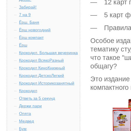
— 12 карт 
Забирай!
— 5 карт ф
7 на 9
Ёрш. Баня
— Правил
Ёрш новогодний
Ёрш компакт
Особое изда
Ёрш
тематику ст
Крокодил. Большая вечеринка
что такое "
Крокодил ВсякоРазный
общагу?
Крокодил КиноКнижный
Крокодил ДетскоЛегкий
Это издание
Крокодил Историкозанятный
компактного 
Крокодил
Ответь за 5 секунд
Держи пари
Опята
Медвед
Бум