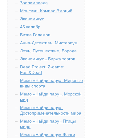
Зоолимпиада
Монсики. Компас Эмоций
Экономикус
45 калибр
Битва Големов
Анна-Детективъ. Мистериум
Ложь, Путешествие, Борода
Экономикус - Биржа торгов
Dead Project: Z-game:
Fast&Dead
Мемо «Найди пару». Мировые
виды спорта
Мемо «Найди пару». Морской
мир
Мемо «Найди пару».
Достопримечательности мира
Мемо «Найди пару» Птицы
мира
Мемо «Найди пару» Флаги