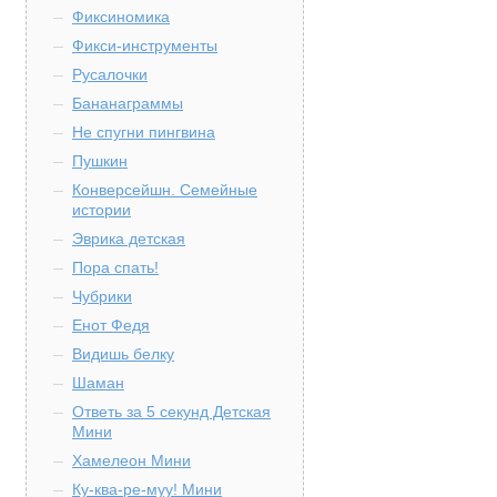
Фиксиномика
Фикси-инструменты
Русалочки
Бананаграммы
Не спугни пингвина
Пушкин
Конверсейшн. Семейные
истории
Эврика детская
Пора спать!
Чубрики
Енот Федя
Видишь белку
Шаман
Ответь за 5 секунд Детская
Мини
Хамелеон Мини
Ку-ква-ре-муу! Мини