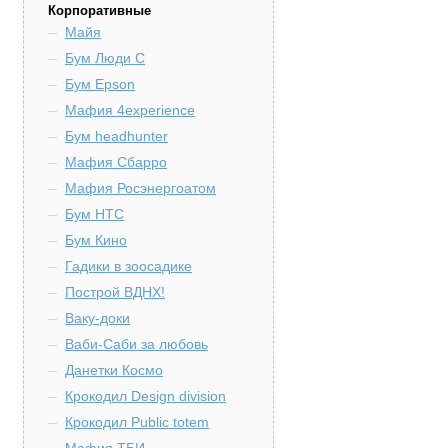
Корпоративные
Майя
Бум Люди С
Бум Epson
Мафия 4experience
Бум headhunter
Мафия Сбарро
Мафия Росэнергоатом
Бум HTC
Бум Кино
Гадики в зоосадике
Построй ВДНХ!
Ваку-доки
Ваби-Саби за любовь
Данетки Космо
Крокодил Design division
Крокодил Public totem