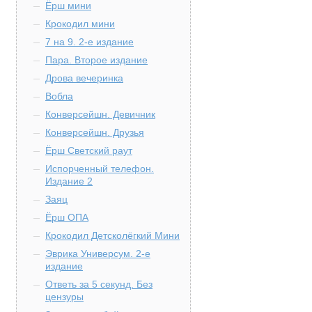
Ёрш мини
Крокодил мини
7 на 9. 2-е издание
Пара. Второе издание
Дрова вечеринка
Вобла
Конверсейшн. Девичник
Конверсейшн. Друзья
Ёрш Светский раут
Испорченный телефон.
Издание 2
Заяц
Ёрш ОПА
Крокодил Детсколёгкий Мини
Эврика Универсум. 2-е
издание
Ответь за 5 секунд. Без
цензуры