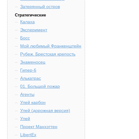
Затерянный остров
Стратегические
Калаха
Эксперимент
Босс
Мой любимый Франкенштейн
Рубеж. Брестская крепость
Знаменосец
Гипер-6
Алькатрас
01. Большой пожар
Агенты
Улей карбон
Улей (дорожная версия)
Улей
Проект Манхэттен
LibertEx