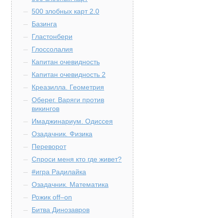
500 злобных карт 2.0
Базинга
Гластонбери
Глоссолалия
Капитан очевидность
Капитан очевидность 2
Креазилла. Геометрия
Оберег. Варяги против
викингов
Имаджинариум. Одиссея
Озадачник. Физика
Переворот
Спроси меня кто где живет?
#игра Радилайка
Озадачник. Математика
Рожик off–on
Битва Динозавров