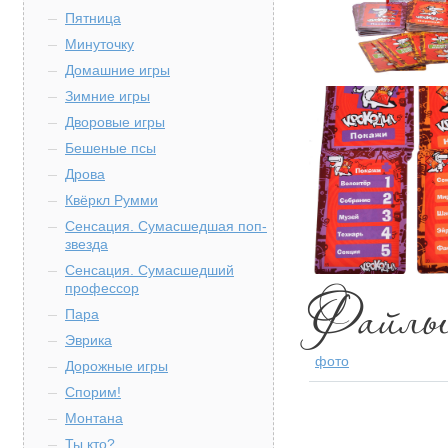
Пятница
Минуточку
Домашние игры
Зимние игры
Дворовые игры
Бешеные псы
Дрова
Квёркл Румми
Сенсация. Сумасшедшая поп-
звезда
Сенсация. Сумасшедший
профессор
Пара
Эврика
фото
Дорожные игры
Спорим!
Монтана
Ты кто?