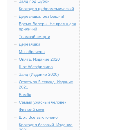
Заяц под шубой
Крокодил цифромемический
Деревяшки. Без Башни!
Время Валеры. Не время для
приличий
Трамвай смерти
Деревяшки
Мы обречены
Опята. Издание 2020
Шот #безфильтра
Заяц (Издание 2020)
Ответь за 5 секунд. Издание
2021
Бомба
Самый ужасный человек
Фак мой мозг
Шот. Всё выключено
Крокодил базовый. Издание