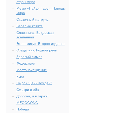
стран мира
Мемо «Найди пару». Народы
мира
Сказочный патруль
Веселые котята
Славяника. Ведовская
вселенная
Экономикус. Второе издание
Озадачник. Родная речь
Здравый смысл
Федерация
Местонахождение
Квиз
Сырок "День вождей"
Смотри в оба
Дорогая, я в гараж!
MEGOGONG
Победа