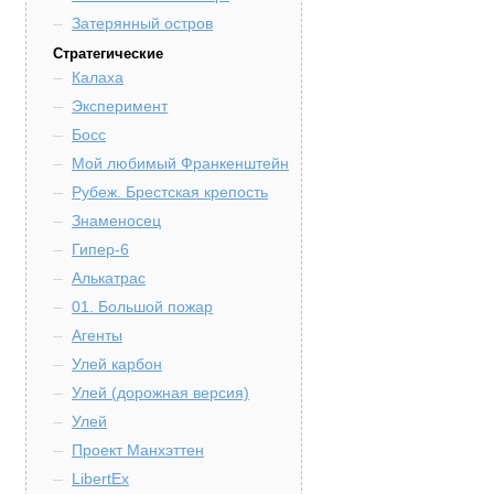
Затерянный остров
Стратегические
Калаха
Эксперимент
Босс
Мой любимый Франкенштейн
Рубеж. Брестская крепость
Знаменосец
Гипер-6
Алькатрас
01. Большой пожар
Агенты
Улей карбон
Улей (дорожная версия)
Улей
Проект Манхэттен
LibertEx