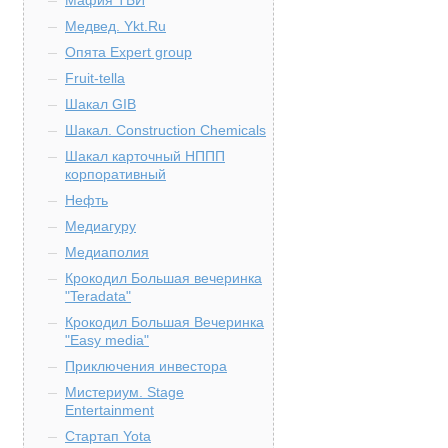
Мафия ТБИ
Медвед. Ykt.Ru
Опята Expert group
Fruit-tella
Шакал GIB
Шакал. Construction Chemicals
Шакал карточный НППП
корпоративный
Нефть
Медиагуру
Медиаполия
Крокодил Большая вечеринка
"Teradata"
Крокодил Большая Вечеринка
"Easy media"
Приключения инвестора
Мистериум. Stage
Entertainment
Стартап Yota