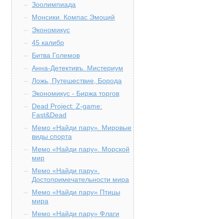
Зоолимпиада
Монсики. Компас Эмоций
Экономикус
45 калибр
Битва Големов
Анна-Детективъ. Мистериум
Ложь, Путешествие, Борода
Экономикус - Биржа торгов
Dead Project: Z-game:
Fast&Dead
Мемо «Найди пару». Мировые
виды спорта
Мемо «Найди пару». Морской
мир
Мемо «Найди пару».
Достопримечательности мира
Мемо «Найди пару» Птицы
мира
Мемо «Найди пару» Флаги