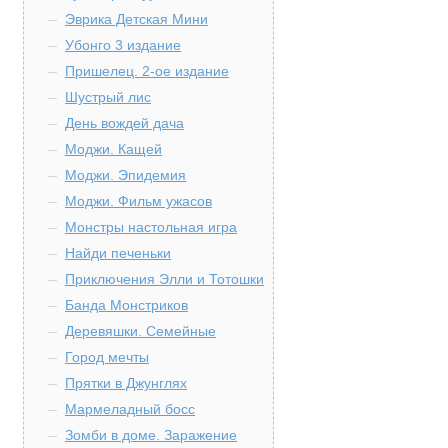
Эврика Детская Мини
Убонго 3 издание
Пришелец. 2-ое издание
Шустрый лис
День вождей дача
Моджи. Кащей
Моджи. Эпидемия
Моджи. Фильм ужасов
Монстры настольная игра
Найди печеньки
Приключения Элли и Тотошки
Банда Монстриков
Деревяшки. Семейные
Город мечты
Прятки в Джунглях
Мармеладный босс
Зомби в доме. Заражение