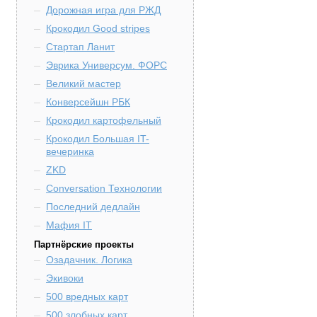
Дорожная игра для РЖД
Крокодил Good stripes
Стартап Ланит
Эврика Универсум. ФОРС
Великий мастер
Конверсейшн РБК
Крокодил картофельный
Крокодил Большая IT-
вечеринка
ZKD
Conversation Технологии
Последний дедлайн
Мафия IT
Партнёрские проекты
Озадачник. Логика
Экивоки
500 вредных карт
500 злобных карт