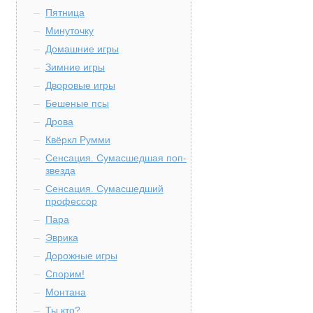
Пятница
Минуточку
Домашние игры
Зимние игры
Дворовые игры
Бешеные псы
Дрова
Квёркл Румми
Сенсация. Сумасшедшая поп-
звезда
Сенсация. Сумасшедший
профессор
Пара
Эврика
Дорожные игры
Спорим!
Монтана
Ты кто?