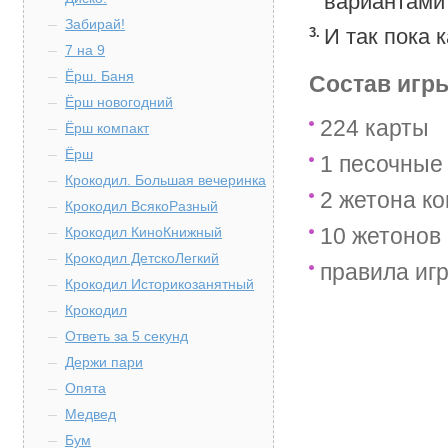
вариантами 
Забирай!
3.
И так пока 
7 на 9
Ёрш. Баня
Состав игр
Ёрш новогодний
224 карты
Ёрш компакт
Ёрш
1 песочные
Крокодил. Большая вечеринка
2 жетона к
Крокодил ВсякоРазный
10 жетонов
Крокодил КиноКнижный
Крокодил ДетскоЛегкий
правила иг
Крокодил Историкозанятный
Крокодил
Ответь за 5 секунд
Держи пари
Опята
Медвед
Бум