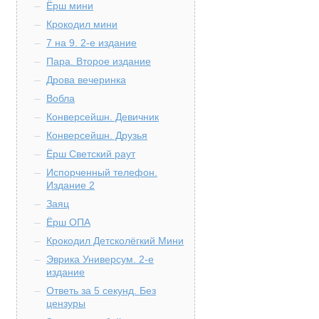
Ёрш мини
Крокодил мини
7 на 9. 2-е издание
Пара. Второе издание
Дрова вечеринка
Вобла
Конверсейшн. Девичник
Конверсейшн. Друзья
Ёрш Светский раут
Испорченный телефон.
Издание 2
Заяц
Ёрш ОПА
Крокодил Детсколёгкий Мини
Эврика Универсум. 2-е
издание
Ответь за 5 секунд. Без
цензуры