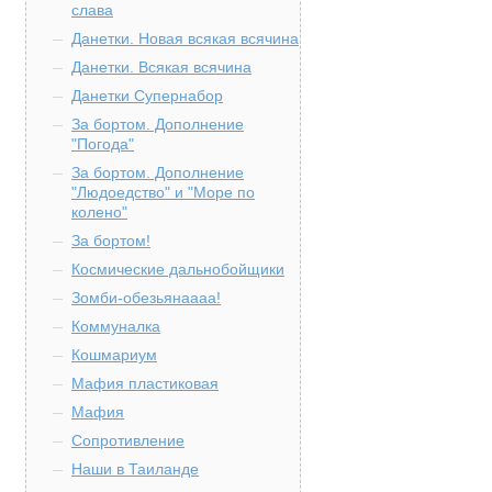
слава
Данетки. Новая всякая всячина
Данетки. Всякая всячина
Данетки Супернабор
За бортом. Дополнение
"Погода"
За бортом. Дополнение
"Людоедство" и "Море по
колено"
За бортом!
Космические дальнобойщики
Зомби-обезьянаааа!
Коммуналка
Кошмариум
Мафия пластиковая
Мафия
Сопротивление
Наши в Таиланде