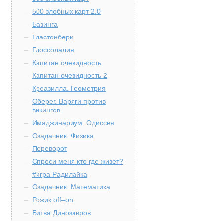
500 злобных карт 2.0
Базинга
Гластонбери
Глоссолалия
Капитан очевидность
Капитан очевидность 2
Креазилла. Геометрия
Оберег. Варяги против
викингов
Имаджинариум. Одиссея
Озадачник. Физика
Переворот
Спроси меня кто где живет?
#игра Радилайка
Озадачник. Математика
Рожик off–on
Битва Динозавров