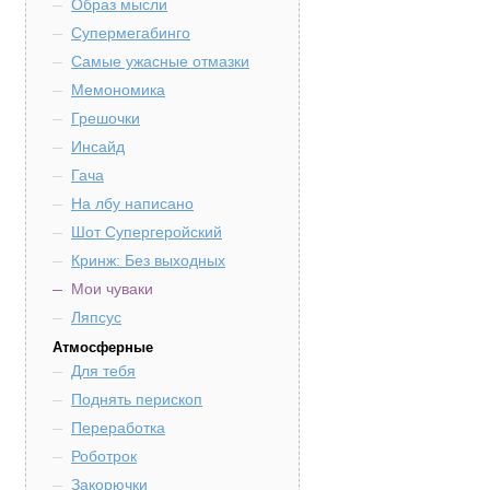
Образ мысли
Супермегабинго
Самые ужасные отмазки
Мемономика
Грешочки
Инсайд
Гача
На лбу написано
Шот Супергеройский
Кринж: Без выходных
Мои чуваки
Ляпсус
Атмосферные
Для тебя
Поднять перископ
Переработка
Роботрок
Закорючки