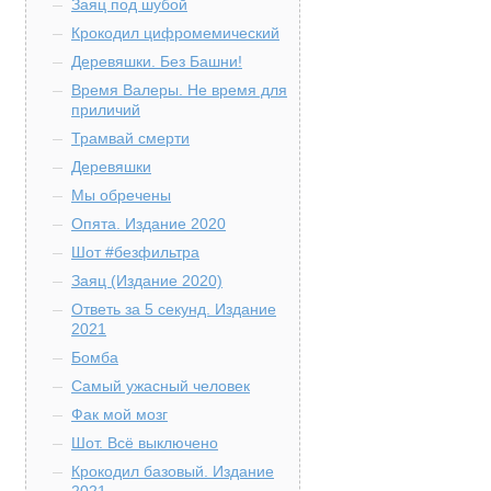
Заяц под шубой
Крокодил цифромемический
Деревяшки. Без Башни!
Время Валеры. Не время для
приличий
Трамвай смерти
Деревяшки
Мы обречены
Опята. Издание 2020
Шот #безфильтра
Заяц (Издание 2020)
Ответь за 5 секунд. Издание
2021
Бомба
Самый ужасный человек
Фак мой мозг
Шот. Всё выключено
Крокодил базовый. Издание