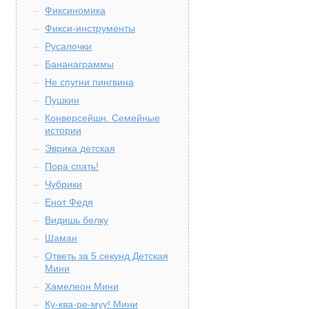
Фиксиномика
Фикси-инструменты
Русалочки
Бананаграммы
Не спугни пингвина
Пушкин
Конверсейшн. Семейные
истории
Эврика детская
Пора спать!
Чубрики
Енот Федя
Видишь белку
Шаман
Ответь за 5 секунд Детская
Мини
Хамелеон Мини
Ку-ква-ре-муу! Мини