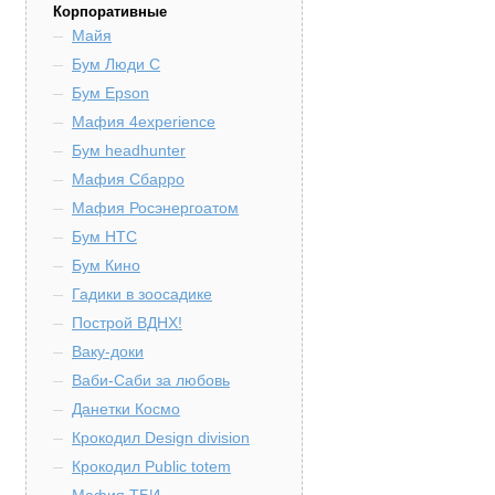
Корпоративные
Майя
Бум Люди С
Бум Epson
Мафия 4experience
Бум headhunter
Мафия Сбарро
Мафия Росэнергоатом
Бум HTC
Бум Кино
Гадики в зоосадике
Построй ВДНХ!
Ваку-доки
Ваби-Саби за любовь
Данетки Космо
Крокодил Design division
Крокодил Public totem