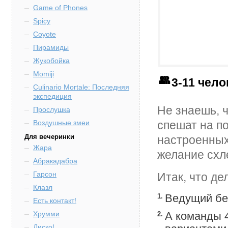
Game of Phones
Spicy
Coyote
Пирамиды
Жукобойка
Momiji
3-11 чел
Culinario Mortale: Последняя
экспедиция
Не знаешь, 
Прослушка
Воздушные змеи
спешат на п
Для вечеринки
настроенных
Жара
желание схл
Абракадабра
Гарсон
Итак, что де
Клазл
1.
Ведущий бер
Есть контакт!
Хрумми
2.
А команды 
Диско!