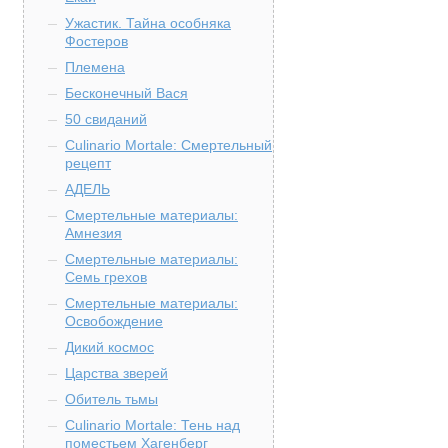
Ужастик. Тайна особняка
Фостеров
Племена
Бесконечный Вася
50 свиданий
Culinario Mortale: Смертельный
рецепт
АДЕЛЬ
Смертельные материалы:
Амнезия
Смертельные материалы:
Семь грехов
Смертельные материалы:
Освобождение
Дикий космос
Царства зверей
Обитель тьмы
Culinario Mortale: Тень над
поместьем Хагенберг