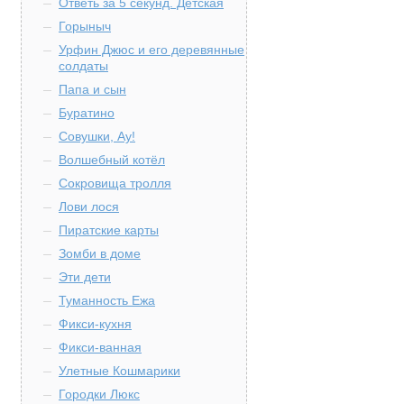
Ответь за 5 секунд. Детская
Горыныч
Урфин Джюс и его деревянные
солдаты
Папа и сын
Буратино
Совушки, Ау!
Волшебный котёл
Сокровища тролля
Лови лося
Пиратские карты
Зомби в доме
Эти дети
Туманность Ежа
Фикси-кухня
Фикси-ванная
Улетные Кошмарики
Городки Люкс