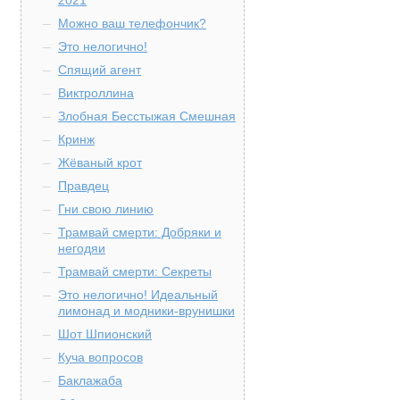
2021
Можно ваш телефончик?
Это нелогично!
Спящий агент
Виктроллина
Злобная Бесстыжая Смешная
Кринж
Жёваный крот
Правдец
Гни свою линию
Трамвай смерти: Добряки и
негодяи
Трамвай смерти: Секреты
Это нелогично! Идеальный
лимонад и модники-врунишки
Шот Шпионский
Куча вопросов
Баклажаба