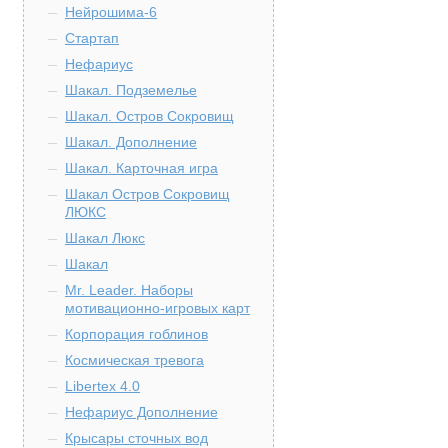
Нейрошима-6
Стартап
Нефариус
Шакал. Подземелье
Шакал. Остров Сокровищ
Шакал. Дополнение
Шакал. Карточная игра
Шакал Остров Сокровищ
ЛЮКС
Шакал Люкс
Шакал
Mr. Leader. Наборы
мотивационно-игровых карт
Корпорация гоблинов
Космическая тревога
Libertex 4.0
Нефариус Дополнение
Крысары сточных вод