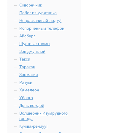
Скворечник
Побег из курятника
Не раскачивай лодку!
Испорченный телефон
Айсберг
Шустрые гномы
Зов джунглей
Такси
Таракан
Зоомагия
Ратуки
Хамелеон
Убонго
День вождей
Волшебник Изумрудного
города
Ку-ква-ре-муу!