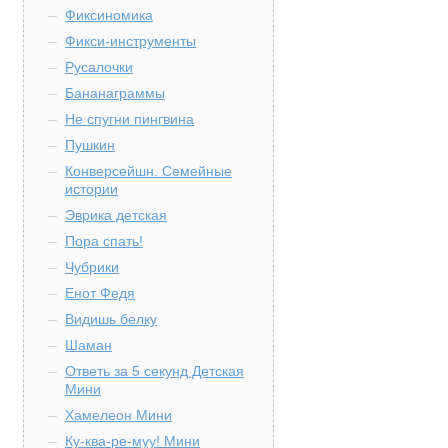
Фиксиномика
Фикси-инструменты
Русалочки
Бананаграммы
Не спугни пингвина
Пушкин
Конверсейшн. Семейные
истории
Эврика детская
Пора спать!
Чубрики
Енот Федя
Видишь белку
Шаман
Ответь за 5 секунд Детская
Мини
Хамелеон Мини
Ку-ква-ре-муу! Мини