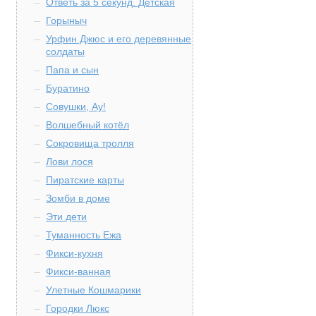
Ответь за 5 секунд. Детская
Горыныч
Урфин Джюс и его деревянные
солдаты
Папа и сын
Буратино
Совушки, Ау!
Волшебный котёл
Сокровища тролля
Лови лося
Пиратские карты
Зомби в доме
Эти дети
Туманность Ежа
Фикси-кухня
Фикси-ванная
Улетные Кошмарики
Городки Люкс