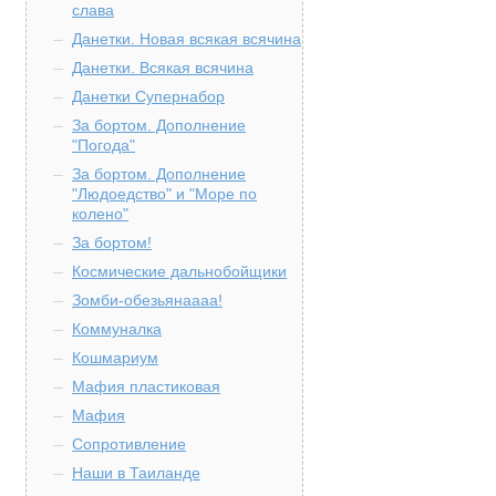
слава
Данетки. Новая всякая всячина
Данетки. Всякая всячина
Данетки Супернабор
За бортом. Дополнение
"Погода"
За бортом. Дополнение
"Людоедство" и "Море по
колено"
За бортом!
Космические дальнобойщики
Зомби-обезьянаааа!
Коммуналка
Кошмариум
Мафия пластиковая
Мафия
Сопротивление
Наши в Таиланде