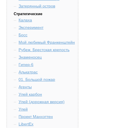
Затерянный остров
Стратегические
Калаха
Эксперимент
Босс
Мой любимый Франкенштейн
Рубеж. Брестская крепость
Знаменосец
Гипер-6
Алькатрас
01. Большой пожар
Агенты
Улей карбон
Улей (дорожная версия)
Улей
Проект Манхэттен
LibertEx