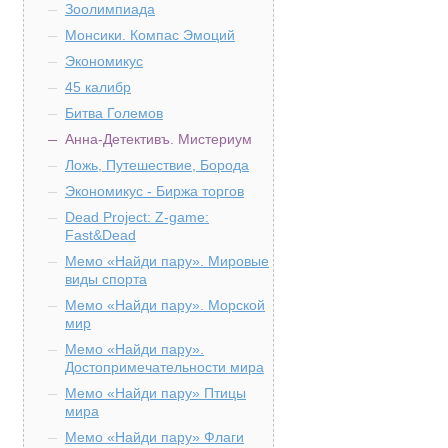
Зоолимпиада
Монсики. Компас Эмоций
Экономикус
45 калибр
Битва Големов
Анна-Детективъ. Мистериум
Ложь, Путешествие, Борода
Экономикус - Биржа торгов
Dead Project: Z-game:
Fast&Dead
Мемо «Найди пару». Мировые
виды спорта
Мемо «Найди пару». Морской
мир
Мемо «Найди пару».
Достопримечательности мира
Мемо «Найди пару» Птицы
мира
Мемо «Найди пару» Флаги