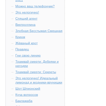
2021
Можно ваш телефончик?
Это нелогично!
Спящий агент
Виктроллина
Злобная Бесстыжая Смешная
Кринж
Жёваный крот
Правдец
Гни свою линию
Трамвай смерти: Добряки и
негодяи
Трамвай смерти: Секреты
Это нелогично! Идеальный
лимонад и модники-врунишки
Шот Шпионский
Куча вопросов
Баклажаба