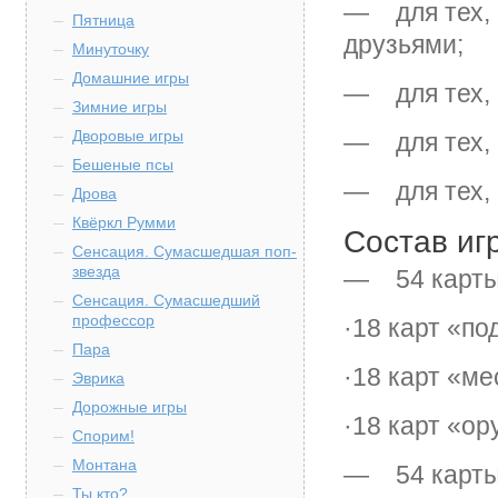
— для тех, к
Пятница
друзьями;
Минуточку
Домашние игры
— для тех, к
Зимние игры
Дворовые игры
— для тех, 
Бешеные псы
— для тех, 
Дрова
Квёркл Румми
Состав иг
Сенсация. Сумасшедшая поп-
звезда
— 54 карты
Сенсация. Сумасшедший
профессор
·18 карт «п
Пара
·18 карт «ме
Эврика
Дорожные игры
·18 карт «ор
Спорим!
Монтана
— 54 карты 
Ты кто?