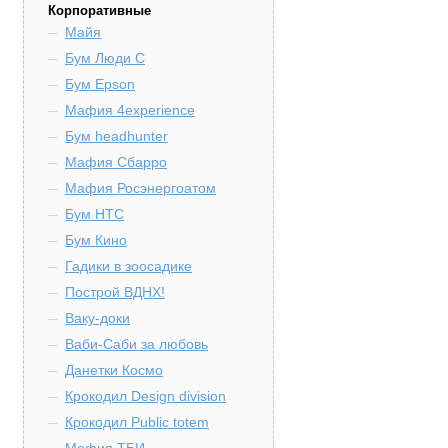
Корпоративные
Майя
Бум Люди С
Бум Epson
Мафия 4experience
Бум headhunter
Мафия Сбарро
Мафия Росэнергоатом
Бум HTC
Бум Кино
Гадики в зоосадике
Построй ВДНХ!
Ваку-доки
Ваби-Саби за любовь
Данетки Космо
Крокодил Design division
Крокодил Public totem