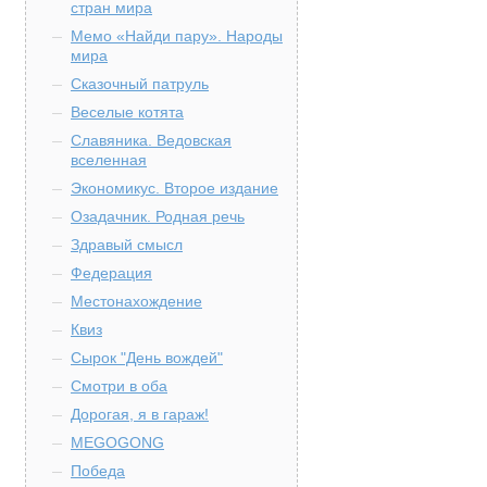
стран мира
Мемо «Найди пару». Народы
мира
Сказочный патруль
Веселые котята
Славяника. Ведовская
вселенная
Экономикус. Второе издание
Озадачник. Родная речь
Здравый смысл
Федерация
Местонахождение
Квиз
Сырок "День вождей"
Смотри в оба
Дорогая, я в гараж!
MEGOGONG
Победа