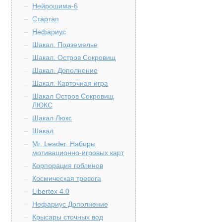
Нейрошима-6
Стартап
Нефариус
Шакал. Подземелье
Шакал. Остров Сокровищ
Шакал. Дополнение
Шакал. Карточная игра
Шакал Остров Сокровищ
ЛЮКС
Шакал Люкс
Шакал
Mr. Leader. Наборы
мотивационно-игровых карт
Корпорация гоблинов
Космическая тревога
Libertex 4.0
Нефариус Дополнение
Крысары сточных вод