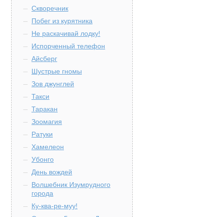
Скворечник
Побег из курятника
Не раскачивай лодку!
Испорченный телефон
Айсберг
Шустрые гномы
Зов джунглей
Такси
Таракан
Зоомагия
Ратуки
Хамелеон
Убонго
День вождей
Волшебник Изумрудного
города
Ку-ква-ре-муу!