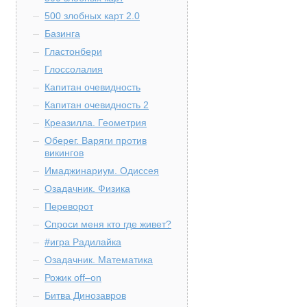
500 злобных карт 2.0
Базинга
Гластонбери
Глоссолалия
Капитан очевидность
Капитан очевидность 2
Креазилла. Геометрия
Оберег. Варяги против
викингов
Имаджинариум. Одиссея
Озадачник. Физика
Переворот
Спроси меня кто где живет?
#игра Радилайка
Озадачник. Математика
Рожик off–on
Битва Динозавров