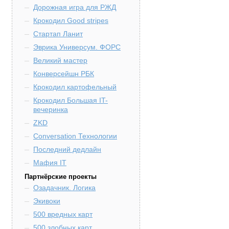
Дорожная игра для РЖД
Крокодил Good stripes
Стартап Ланит
Эврика Универсум. ФОРС
Великий мастер
Конверсейшн РБК
Крокодил картофельный
Крокодил Большая IT-
вечеринка
ZKD
Conversation Технологии
Последний дедлайн
Мафия IT
Партнёрские проекты
Озадачник. Логика
Экивоки
500 вредных карт
500 злобных карт