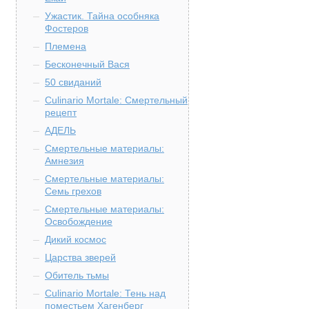
Ужастик. Тайна особняка
Фостеров
Племена
Бесконечный Вася
50 свиданий
Culinario Mortale: Смертельный
рецепт
АДЕЛЬ
Смертельные материалы:
Амнезия
Смертельные материалы:
Семь грехов
Смертельные материалы:
Освобождение
Дикий космос
Царства зверей
Обитель тьмы
Culinario Mortale: Тень над
поместьем Хагенберг