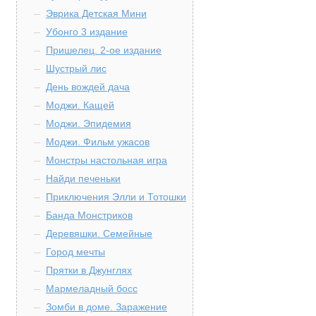
Эврика Детская Мини
Убонго 3 издание
Пришелец. 2-ое издание
Шустрый лис
День вождей дача
Моджи. Кащей
Моджи. Эпидемия
Моджи. Фильм ужасов
Монстры настольная игра
Найди печеньки
Приключения Элли и Тотошки
Банда Монстриков
Деревяшки. Семейные
Город мечты
Прятки в Джунглях
Мармеладный босс
Зомби в доме. Заражение