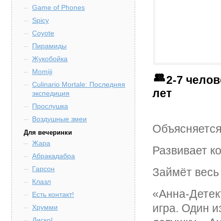
Game of Phones
Spicy
Coyote
Пирамиды
Жукобойка
Momiji
2-7 чело
Culinario Mortale: Последняя
лет
экспедиция
Прослушка
Воздушные змеи
Объясняется
Для вечеринки
Жара
Развивает к
Абракадабра
Гарсон
Займёт весь
Клазл
«Анна-Детек
Есть контакт!
игра. Один 
Хрумми
Диско!