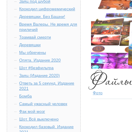
Заяц под шубой
Крокодил цифромемический
Деревяшки. Без Башни!
Время Валеры. Не время для
приличий
Трамвай смерти
Деревяшки
Мы обречены
Опята. Издание 2020
Шот #безфильтра
Заяц (Издание 2020)
Ответь за 5 секунд. Издание
2021
Фото
Бомба
Самый ужасный человек
Фак мой мозг
Шот. Всё выключено
Крокодил базовый. Издание