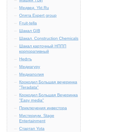
Мафия ТБИ
Медвед. Ykt.Ru
Опята Expert group
Fruit-tella
Шакал GIB
Шакал. Construction Chemicals
Шакал карточный НППП
корпоративный
Нефть
Медиагуру
Медиаполия
Крокодил Большая вечеринка
"Teradata"
Крокодил Большая Вечеринка
"Easy media"
Приключения инвестора
Мистериум. Stage
Entertainment
Стартап Yota