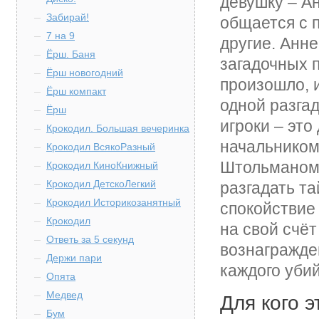
девушку – А
Забирай!
общается с п
7 на 9
другие. Анне
Ёрш. Баня
загадочных 
Ёрш новогодний
произошло, 
Ёрш компакт
одной разга
Ёрш
игроки – эт
Крокодил. Большая вечеринка
начальником
Крокодил ВсякоРазный
Штольманом.
Крокодил КиноКнижный
Крокодил ДетскоЛегкий
разгадать т
Крокодил Историкозанятный
спокойствие 
Крокодил
на свой счёт
Ответь за 5 секунд
вознагражде
Держи пари
каждого уби
Опята
Медвед
Для кого э
Бум