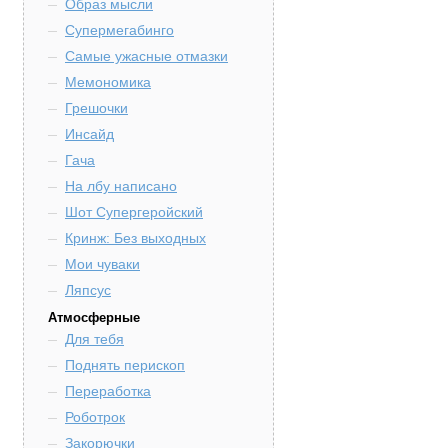
Образ мысли
Супермегабинго
Самые ужасные отмазки
Мемономика
Грешочки
Инсайд
Гача
На лбу написано
Шот Супергеройский
Кринж: Без выходных
Мои чуваки
Ляпсус
Атмосферные
Для тебя
Поднять перископ
Переработка
Роботрок
Закорючки