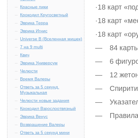
·18 карт «п
Красные пики
Крокодил Кругосветный
·18 карт «ме
Эврика Терра
Эврика Игнис
·18 карт «ор
Universe B (Вселенная мишек)
— 84 карты
7 на 9 multi
Квич
— 6 фигурок
Эврика Универсум
Челюсти
— 12 жетоно
Время Валеры
Ответь за 5 секунд.
— Спиритич
Музыкальная
Челюсти новые задания
— Указател
Крокодил Взрослоотвязный
— Правила
Эврика Венус
Возвращение Валеры
Ответь за 5 секунд мини