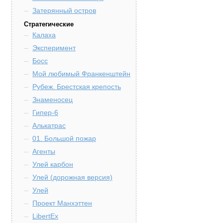
Затерянный остров
Стратегические
Калаха
Эксперимент
Босс
Мой любимый Франкенштейн
Рубеж. Брестская крепость
Знаменосец
Гипер-6
Алькатрас
01. Большой пожар
Агенты
Улей карбон
Улей (дорожная версия)
Улей
Проект Манхэттен
LibertEx