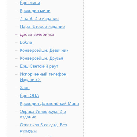
Ёрш мини
Крокодил мини
7 на 9. 2-е издание
Пара. Второе издание
Дрова вечеринка
Вобла
Конверсейшн. Девичник
Конверсейшн. Друзья
Ёрш Светский раут
Испорченный телефон.
Издание 2
Заяц
Ёрш ОПА
Крокодил Детсколёгкий Мини
Эврика Универсум. 2-е
издание
Ответь за 5 секунд. Без
цензуры