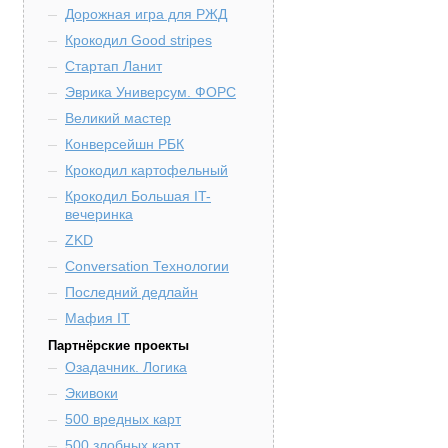
Дорожная игра для РЖД
Крокодил Good stripes
Стартап Ланит
Эврика Универсум. ФОРС
Великий мастер
Конверсейшн РБК
Крокодил картофельный
Крокодил Большая IT-
вечеринка
ZKD
Conversation Технологии
Последний дедлайн
Мафия IT
Партнёрские проекты
Озадачник. Логика
Экивоки
500 вредных карт
500 злобных карт