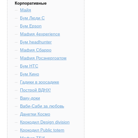
Корпоративные
Майя
Бум Люди С
Бум Epson
Мафия 4experience
Бум headhunter
Мафия Сбарро
Мафия Росэнергоатом
Бум HTC
Бум Кино
Гадики в зоосадике
Построй ВДНХ!
Ваку-доки
Ваби-Саби за любовь
Данетки Космо
Крокодил Design division
Крокодил Public totem