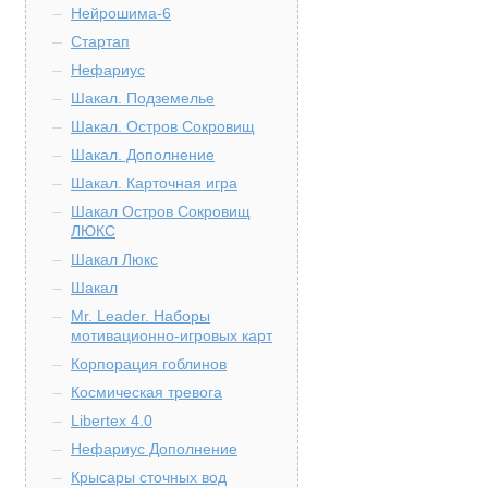
Нейрошима-6
Стартап
Нефариус
Шакал. Подземелье
Шакал. Остров Сокровищ
Шакал. Дополнение
Шакал. Карточная игра
Шакал Остров Сокровищ
ЛЮКС
Шакал Люкс
Шакал
Mr. Leader. Наборы
мотивационно-игровых карт
Корпорация гоблинов
Космическая тревога
Libertex 4.0
Нефариус Дополнение
Крысары сточных вод