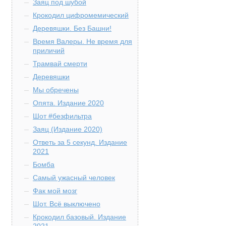
Заяц под шубой
Крокодил цифромемический
Деревяшки. Без Башни!
Время Валеры. Не время для
приличий
Трамвай смерти
Деревяшки
Мы обречены
Опята. Издание 2020
Шот #безфильтра
Заяц (Издание 2020)
Ответь за 5 секунд. Издание
2021
Бомба
Самый ужасный человек
Фак мой мозг
Шот. Всё выключено
Крокодил базовый. Издание