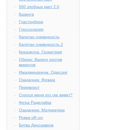
500 злобных карт 2.0
Базинга
Гластонбери
Глоссолалия
Капитан очевидность
Капитан очевидность 2
Креазилла. Геометрия
Оберег. Варяги против
викингов
Имаджинариум. Одиссея
Озадачник. Физика
Переворот
Спроси меня кто где живет?
#игра Радилайка
Озадачник. Математика
Рожик off–on
Битва Динозавров