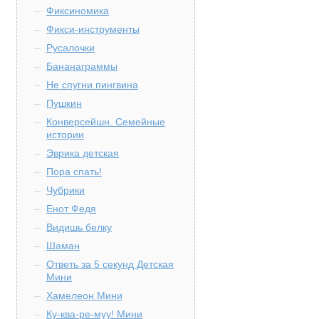
Фиксиномика
Фикси-инструменты
Русалочки
Бананаграммы
Не спугни пингвина
Пушкин
Конверсейшн. Семейные
истории
Эврика детская
Пора спать!
Чубрики
Енот Федя
Видишь белку
Шаман
Ответь за 5 секунд Детская
Мини
Хамелеон Мини
Ку-ква-ре-муу! Мини