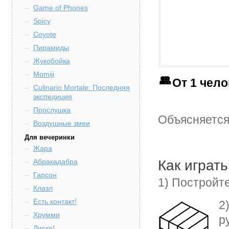
Game of Phones
Spicy
Coyote
Пирамиды
Жукобойка
Momiji
От 1 чел
Culinario Mortale: Последняя
экспедиция
Прослушка
Объясняется
Воздушные змеи
Для вечеринки
Жара
Абракадабра
Как играть
Гарсон
1) Постройте
Клазл
Есть контакт!
2
Хрумми
р
Диско!