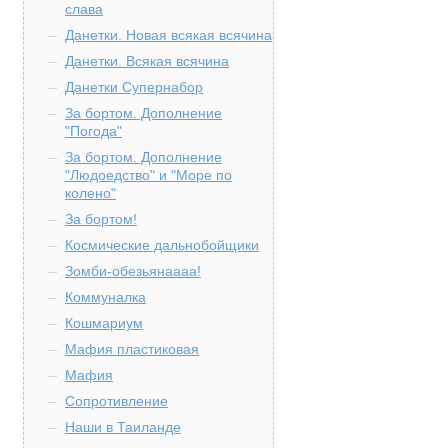
слава
Данетки. Новая всякая всячина
Данетки. Всякая всячина
Данетки Супернабор
За бортом. Дополнение
"Погода"
За бортом. Дополнение
"Людоедство" и "Море по
колено"
За бортом!
Космические дальнобойщики
Зомби-обезьянаааа!
Коммуналка
Кошмариум
Мафия пластиковая
Мафия
Сопротивление
Наши в Таиланде