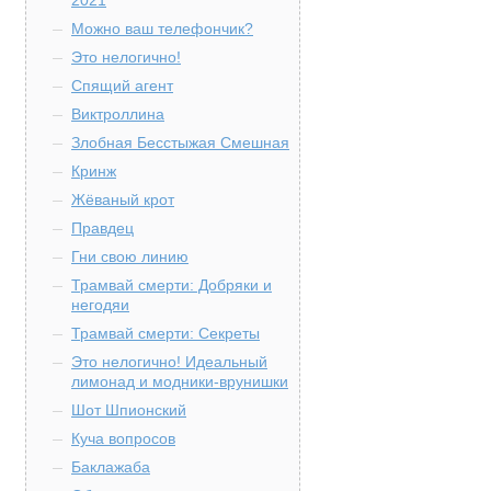
2021
Можно ваш телефончик?
Это нелогично!
Спящий агент
Виктроллина
Злобная Бесстыжая Смешная
Кринж
Жёваный крот
Правдец
Гни свою линию
Трамвай смерти: Добряки и
негодяи
Трамвай смерти: Секреты
Это нелогично! Идеальный
лимонад и модники-врунишки
Шот Шпионский
Куча вопросов
Баклажаба