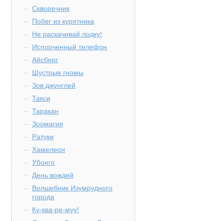
Скворечник
Побег из курятника
Не раскачивай лодку!
Испорченный телефон
Айсберг
Шустрые гномы
Зов джунглей
Такси
Таракан
Зоомагия
Ратуки
Хамелеон
Убонго
День вождей
Волшебник Изумрудного
города
Ку-ква-ре-муу!