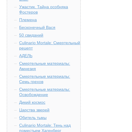
Ужастик. Тайна особняка
Фостеров
Племена
Бесконечный Вася
50 свиданий
Culinario Mortale: Смертельный
рецепт
АДЕЛЬ
Смертельные материалы:
Амнезия
Смертельные материалы:
Семь грехов
Смертельные материалы:
Освобождение
Дикий космос
Царства зверей
Обитель тьмы
Culinario Mortale: Тень над
поместьем Хагенберг