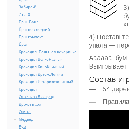
3
Забирай!
7 на 9
б
Ёрш. Баня
х
Ёрш новогодний
4) Поставьте
Ёрш компакт
упала — пер
Ёрш
Крокодил. Большая вечеринка
Аааааа, бум!
Крокодил ВсякоРазный
Выигрывает 
Крокодил КиноКнижный
Крокодил ДетскоЛегкий
Состав иг
Крокодил Историкозанятный
— 54 деревя
Крокодил
Ответь за 5 секунд
— Правила
Держи пари
Опята
Медвед
Бум