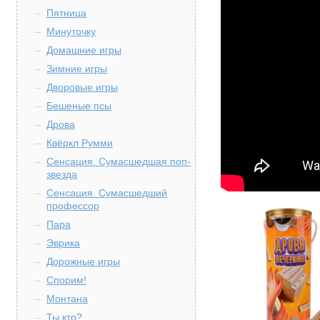
Пятница
Минуточку
Домашние игры
Зимние игры
Дворовые игры
Бешеные псы
Дрова
Квёркл Румми
Сенсация. Сумасшедшая поп-
звезда
Сенсация. Сумасшедший
профессор
Пара
Эврика
Дорожные игры
Спорим!
Монтана
Ты кто?