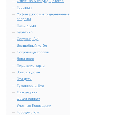
Ответь за 5 секунд. Детская
Горыныч
Урфин Джюс и его деревянные
солдаты
Папа и сын
Буратино
Совушки, Ау!
Волшебный котёл
Сокровища тролля
Лови лося
Пиратские карты
Зомби в доме
Эти дети
Туманность Ежа
Фикси-кухня
Фикси-ванная
Улетные Кошмарики
Городки Люкс