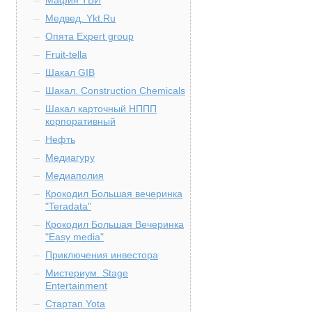
Мафия ТБИ
Медвед. Ykt.Ru
Опята Expert group
Fruit-tella
Шакал GIB
Шакал. Construction Chemicals
Шакал карточный НППП
корпоративный
Нефть
Медиагуру
Медиаполия
Крокодил Большая вечеринка
"Teradata"
Крокодил Большая Вечеринка
"Easy media"
Приключения инвестора
Мистериум. Stage
Entertainment
Стартап Yota