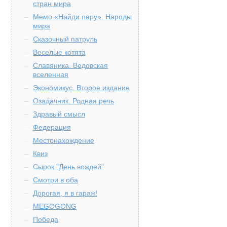
стран мира
Мемо «Найди пару». Народы
мира
Сказочный патруль
Веселые котята
Славяника. Ведовская
вселенная
Экономикус. Второе издание
Озадачник. Родная речь
Здравый смысл
Федерация
Местонахождение
Квиз
Сырок "День вождей"
Смотри в оба
Дорогая, я в гараж!
MEGOGONG
Победа