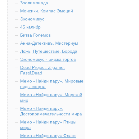
Зоолимпиада
Монсики. Компас Эмоций
Экономикус
45 калибр
Битва Големов
Анна-Детективъ. Мистериум
Ложь, Путешествие, Борода
Экономикус - Биржа торгов
Dead Project: Z-game:
Fast&Dead
Мемо «Найди пару». Мировые
виды спорта
Мемо «Найди пару». Морской
мир
Мемо «Найди пару».
Достопримечательности мира
Мемо «Найди пару» Птицы
мира
Мемо «Найди пару» Флаги