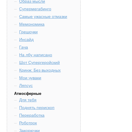
Образ мысли
Супермегабинго
Самые ужасные отмазки
Мемономика
Грешочки
Инсайд
Гача
На лбу написано
Шот Супергеройский
Кринж: Без выходных
Мои чуваки
Ляпсус
Атмосферные
Для тебя
Поднять перископ
Переработка
Роботрок
Закорючки