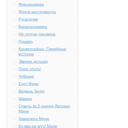
Фиксиномика
Фикси-инструменты
Русалочки
Бананаграммы
Не спугни пингвина
Пушкин
Конверсейшн. Семейные
истории
Эврика детская
Пора спать!
Чубрики
Енот Федя
Видишь белку
Шаман
Ответь за 5 секунд Детская
Мини
Хамелеон Мини
Ку-ква-ре-муу! Мини