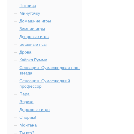
Пятница
Минуточку
Домашние игры
Зимние игры
Дворовые игры
Бешеные псы
Дрова
Квёркл Румми
Сенсация. Сумасшедшая поп-
звезда
Сенсация. Сумасшедший
профессор
Пара
Эврика
Дорожные игры
Спорим!
Монтана
Ты кто?