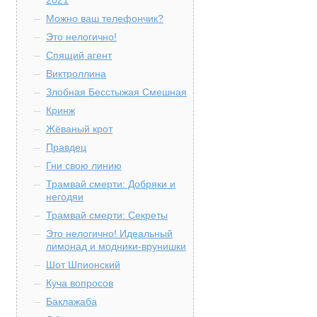
2021
Можно ваш телефончик?
Это нелогично!
Спящий агент
Виктроллина
Злобная Бесстыжая Смешная
Кринж
Жёваный крот
Правдец
Гни свою линию
Трамвай смерти: Добряки и
негодяи
Трамвай смерти: Секреты
Это нелогично! Идеальный
лимонад и модники-врунишки
Шот Шпионский
Куча вопросов
Баклажаба