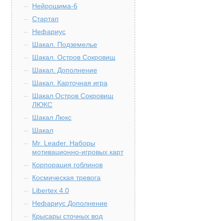
Нейрошима-6
Стартап
Нефариус
Шакал. Подземелье
Шакал. Остров Сокровищ
Шакал. Дополнение
Шакал. Карточная игра
Шакал Остров Сокровищ
ЛЮКС
Шакал Люкс
Шакал
Mr. Leader. Наборы
мотивационно-игровых карт
Корпорация гоблинов
Космическая тревога
Libertex 4.0
Нефариус Дополнение
Крысары сточных вод