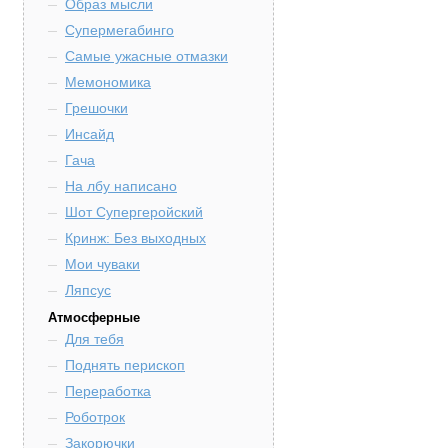
Образ мысли
Супермегабинго
Самые ужасные отмазки
Мемономика
Грешочки
Инсайд
Гача
На лбу написано
Шот Супергеройский
Кринж: Без выходных
Мои чуваки
Ляпсус
Атмосферные
Для тебя
Поднять перископ
Переработка
Роботрок
Закорючки