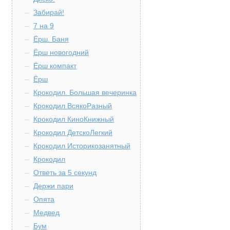
Забирай!
7 на 9
Ёрш. Баня
Ёрш новогодний
Ёрш компакт
Ёрш
Крокодил. Большая вечеринка
Крокодил ВсякоРазный
Крокодил КиноКнижный
Крокодил ДетскоЛегкий
Крокодил Историкозанятный
Крокодил
Ответь за 5 секунд
Держи пари
Опята
Медвед
Бум