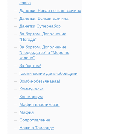
слава
Данетки. Новая всякая всячина
Данетки. Всякая всячина
Данетки Супернабор
За бортом. Дополнение
"Погода"
За бортом. Дополнение
"Людоедство" и "Море по
колено"
За бортом!
Космические дальнобойщики
Зомби-обезьянаааа!
Коммуналка
Кошмариум
Мафия пластиковая
Мафия
Сопротивление
Наши в Таиланде