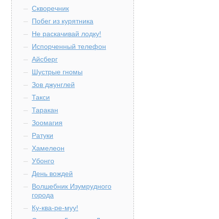
Скворечник
Побег из курятника
Не раскачивай лодку!
Испорченный телефон
Айсберг
Шустрые гномы
Зов джунглей
Такси
Таракан
Зоомагия
Ратуки
Хамелеон
Убонго
День вождей
Волшебник Изумрудного
города
Ку-ква-ре-муу!