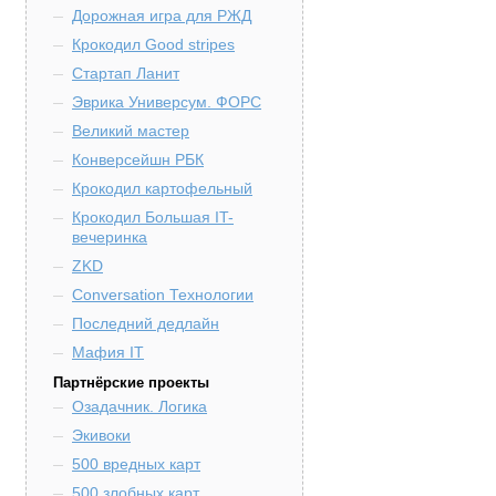
Дорожная игра для РЖД
Крокодил Good stripes
Стартап Ланит
Эврика Универсум. ФОРС
Великий мастер
Конверсейшн РБК
Крокодил картофельный
Крокодил Большая IT-
вечеринка
ZKD
Conversation Технологии
Последний дедлайн
Мафия IT
Партнёрские проекты
Озадачник. Логика
Экивоки
500 вредных карт
500 злобных карт