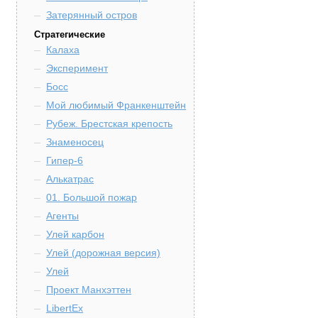
Затерянный остров
Стратегические
Калаха
Эксперимент
Босс
Мой любимый Франкенштейн
Рубеж. Брестская крепость
Знаменосец
Гипер-6
Алькатрас
01. Большой пожар
Агенты
Улей карбон
Улей (дорожная версия)
Улей
Проект Манхэттен
LibertEx