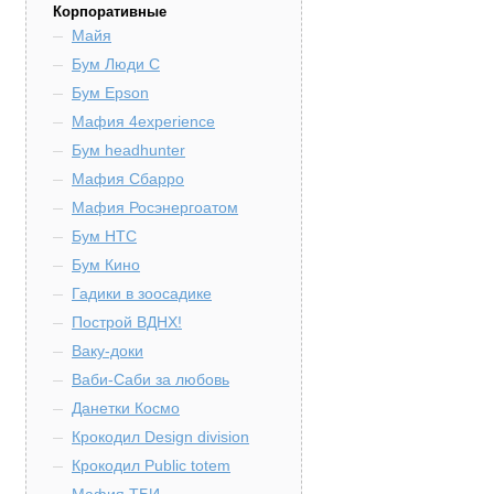
Корпоративные
Майя
Бум Люди С
Бум Epson
Мафия 4experience
Бум headhunter
Мафия Сбарро
Мафия Росэнергоатом
Бум HTC
Бум Кино
Гадики в зоосадике
Построй ВДНХ!
Ваку-доки
Ваби-Саби за любовь
Данетки Космо
Крокодил Design division
Крокодил Public totem