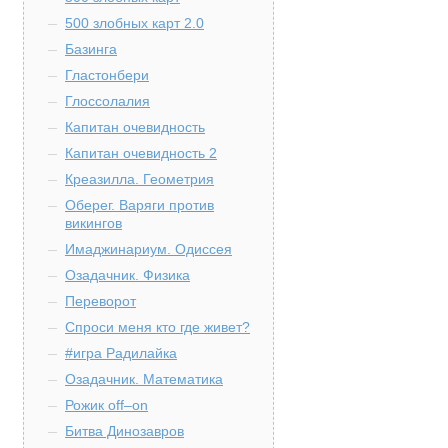
500 злобных карт 2.0
Базинга
Гластонбери
Глоссолалия
Капитан очевидность
Капитан очевидность 2
Креазилла. Геометрия
Оберег. Варяги против
викингов
Имаджинариум. Одиссея
Озадачник. Физика
Переворот
Спроси меня кто где живет?
#игра Радилайка
Озадачник. Математика
Рожик off–on
Битва Динозавров