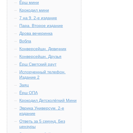
Ёрш мини
Крокодил мини
7 на 9. 2-е издание
Пара. Второе издание
Дрова вечеринка
Вобла
Конверсейшн. Девичник
Конверсейшн. Друзья
Ёрш Светский раут
Испорченный телефон.
Издание 2
Заяц
Ёрш ОПА
Крокодил Детсколёгкий Мини
Эврика Универсум. 2-е
издание
Ответь за 5 секунд. Без
цензуры