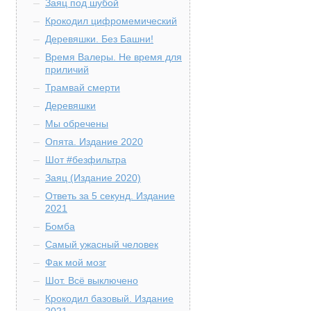
Заяц под шубой
Крокодил цифромемический
Деревяшки. Без Башни!
Время Валеры. Не время для
приличий
Трамвай смерти
Деревяшки
Мы обречены
Опята. Издание 2020
Шот #безфильтра
Заяц (Издание 2020)
Ответь за 5 секунд. Издание
2021
Бомба
Самый ужасный человек
Фак мой мозг
Шот. Всё выключено
Крокодил базовый. Издание