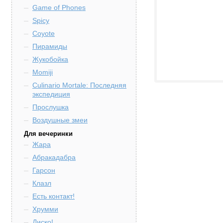
Game of Phones
Spicy
Coyote
Пирамиды
Жукобойка
Momiji
Culinario Mortale: Последняя
экспедиция
Прослушка
Воздушные змеи
Для вечеринки
Жара
Абракадабра
Гарсон
Клазл
Есть контакт!
Хрумми
Диско!