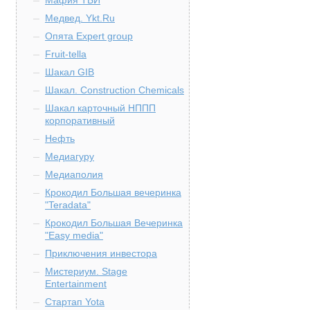
Мафия ТБИ
Медвед. Ykt.Ru
Опята Expert group
Fruit-tella
Шакал GIB
Шакал. Construction Chemicals
Шакал карточный НППП
корпоративный
Нефть
Медиагуру
Медиаполия
Крокодил Большая вечеринка
"Teradata"
Крокодил Большая Вечеринка
"Easy media"
Приключения инвестора
Мистериум. Stage
Entertainment
Стартап Yota