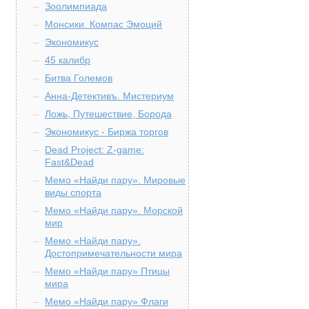
Зоолимпиада
Монсики. Компас Эмоций
Экономикус
45 калибр
Битва Големов
Анна-Детективъ. Мистериум
Ложь, Путешествие, Борода
Экономикус - Биржа торгов
Dead Project: Z-game:
Fast&Dead
Мемо «Найди пару». Мировые
виды спорта
Мемо «Найди пару». Морской
мир
Мемо «Найди пару».
Достопримечательности мира
Мемо «Найди пару» Птицы
мира
Мемо «Найди пару» Флаги