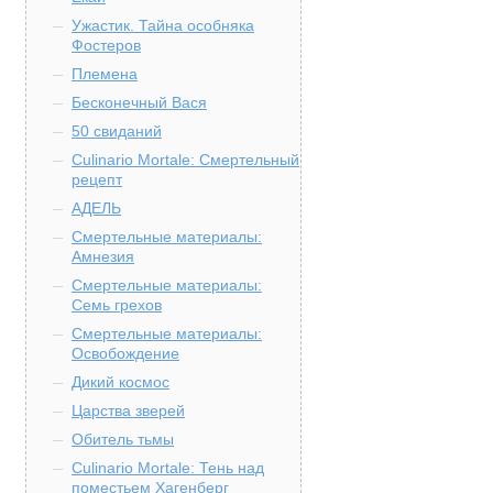
Ужастик. Тайна особняка
Фостеров
Племена
Бесконечный Вася
50 свиданий
Culinario Mortale: Смертельный
рецепт
АДЕЛЬ
Смертельные материалы:
Амнезия
Смертельные материалы:
Семь грехов
Смертельные материалы:
Освобождение
Дикий космос
Царства зверей
Обитель тьмы
Culinario Mortale: Тень над
поместьем Хагенберг