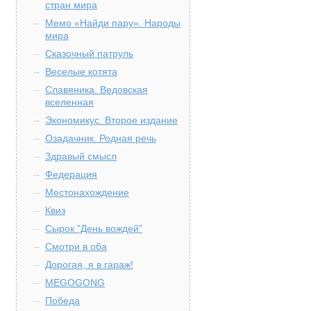
стран мира
Мемо «Найди пару». Народы
мира
Сказочный патруль
Веселые котята
Славяника. Ведовская
вселенная
Экономикус. Второе издание
Озадачник. Родная речь
Здравый смысл
Федерация
Местонахождение
Квиз
Сырок "День вождей"
Смотри в оба
Дорогая, я в гараж!
MEGOGONG
Победа