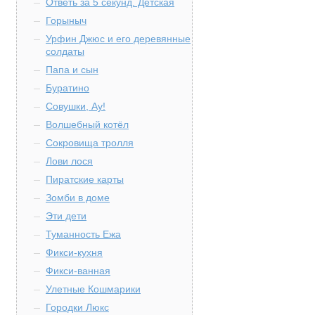
Ответь за 5 секунд. Детская
Горыныч
Урфин Джюс и его деревянные
солдаты
Папа и сын
Буратино
Совушки, Ау!
Волшебный котёл
Сокровища тролля
Лови лося
Пиратские карты
Зомби в доме
Эти дети
Туманность Ежа
Фикси-кухня
Фикси-ванная
Улетные Кошмарики
Городки Люкс