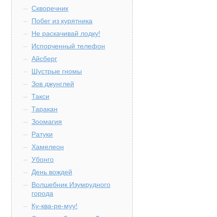
Скворечник
Побег из курятника
Не раскачивай лодку!
Испорченный телефон
Айсберг
Шустрые гномы
Зов джунглей
Такси
Таракан
Зоомагия
Ратуки
Хамелеон
Убонго
День вождей
Волшебник Изумрудного
города
Ку-ква-ре-муу!