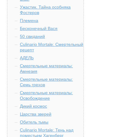
Ужастик. Тайна особняка
Фостеров
Племена
Бесконечный Вася
50 свиданий
Culinario Mortale: Смертельный
рецепт
АДЕЛЬ
Смертельные материалы:
Амнезия
Смертельные материалы:
Семь грехов
Смертельные материалы:
Освобождение
Дикий космос
Царства зверей
Обитель тьмы
Culinario Mortale: Тень над
поместьем Хагенберг