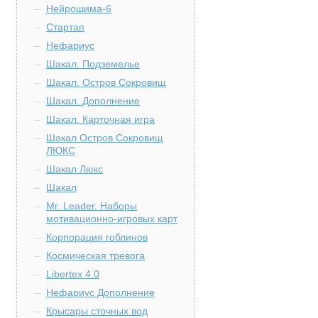
Нейрошима-6
Стартап
Нефариус
Шакал. Подземелье
Шакал. Остров Сокровищ
Шакал. Дополнение
Шакал. Карточная игра
Шакал Остров Сокровищ
ЛЮКС
Шакал Люкс
Шакал
Mr. Leader. Наборы
мотивационно-игровых карт
Корпорация гоблинов
Космическая тревога
Libertex 4.0
Нефариус Дополнение
Крысары сточных вод