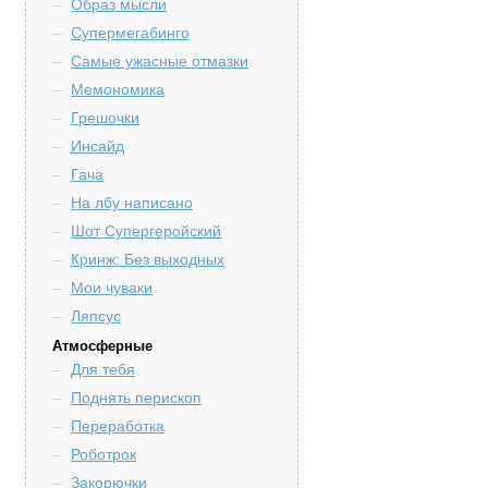
Образ мысли
Супермегабинго
Самые ужасные отмазки
Мемономика
Грешочки
Инсайд
Гача
На лбу написано
Шот Супергеройский
Кринж: Без выходных
Мои чуваки
Ляпсус
Атмосферные
Для тебя
Поднять перископ
Переработка
Роботрок
Закорючки