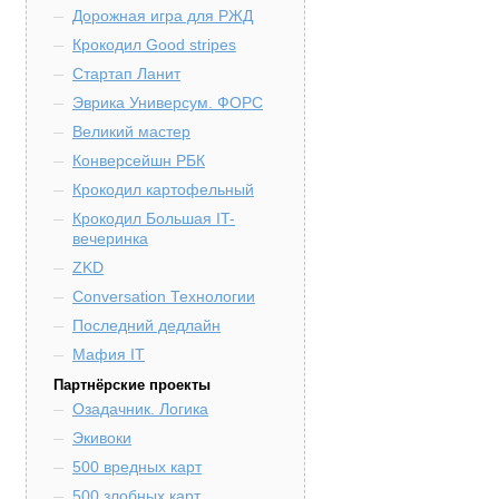
Дорожная игра для РЖД
Крокодил Good stripes
Стартап Ланит
Эврика Универсум. ФОРС
Великий мастер
Конверсейшн РБК
Крокодил картофельный
Крокодил Большая IT-
вечеринка
ZKD
Conversation Технологии
Последний дедлайн
Мафия IT
Партнёрские проекты
Озадачник. Логика
Экивоки
500 вредных карт
500 злобных карт