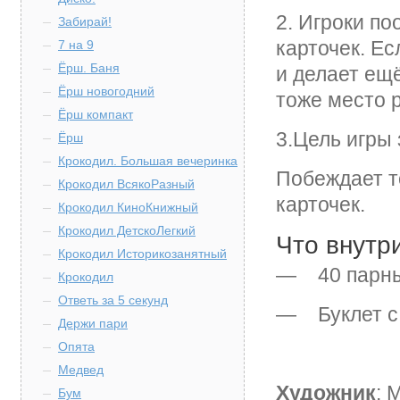
2. Игроки п
Забирай!
карточек. Ес
7 на 9
Ёрш. Баня
и делает ещё
Ёрш новогодний
тоже место 
Ёрш компакт
3.Цель игры
Ёрш
Крокодил. Большая вечеринка
Побеждает т
Крокодил ВсякоРазный
карточек.
Крокодил КиноКнижный
Крокодил ДетскоЛегкий
Что внутр
Крокодил Историкозанятный
— 40 парных
Крокодил
Ответь за 5 секунд
— Буклет с 
Держи пари
Опята
Медвед
Художник
: 
Бум