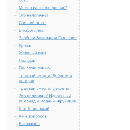
2021
Можно ваш телефончик?
Это нелогично!
Спящий агент
Виктроллина
Злобная Бесстыжая Смешная
Кринж
Жёваный крот
Правдец
Гни свою линию
Трамвай смерти: Добряки и
негодяи
Трамвай смерти: Секреты
Это нелогично! Идеальный
лимонад и модники-врунишки
Шот Шпионский
Куча вопросов
Баклажаба