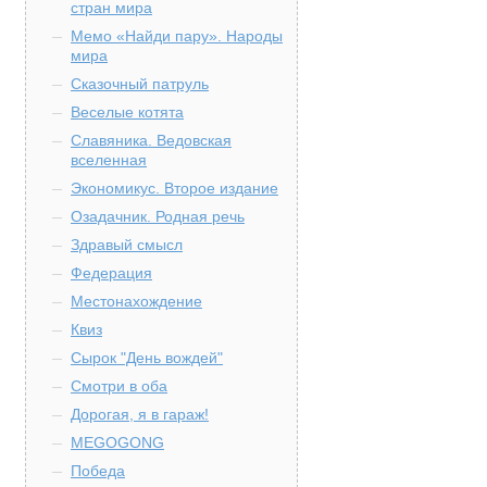
стран мира
Мемо «Найди пару». Народы
мира
Сказочный патруль
Веселые котята
Славяника. Ведовская
вселенная
Экономикус. Второе издание
Озадачник. Родная речь
Здравый смысл
Федерация
Местонахождение
Квиз
Сырок "День вождей"
Смотри в оба
Дорогая, я в гараж!
MEGOGONG
Победа