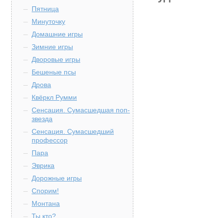
Пятница
Минуточку
Домашние игры
Зимние игры
Дворовые игры
Бешеные псы
Дрова
Квёркл Румми
Сенсация. Сумасшедшая поп-
звезда
Сенсация. Сумасшедший
профессор
Пара
Эврика
Дорожные игры
Спорим!
Монтана
Ты кто?