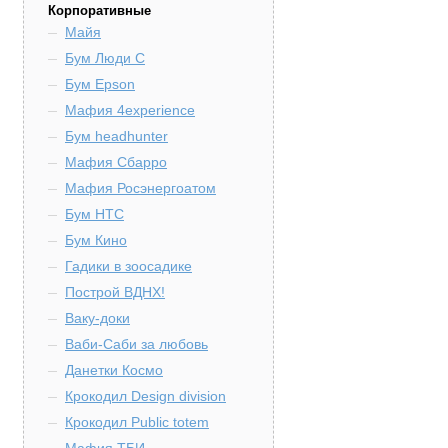
Корпоративные
Майя
Бум Люди С
Бум Epson
Мафия 4experience
Бум headhunter
Мафия Сбарро
Мафия Росэнергоатом
Бум HTC
Бум Кино
Гадики в зоосадике
Построй ВДНХ!
Ваку-доки
Ваби-Саби за любовь
Данетки Космо
Крокодил Design division
Крокодил Public totem