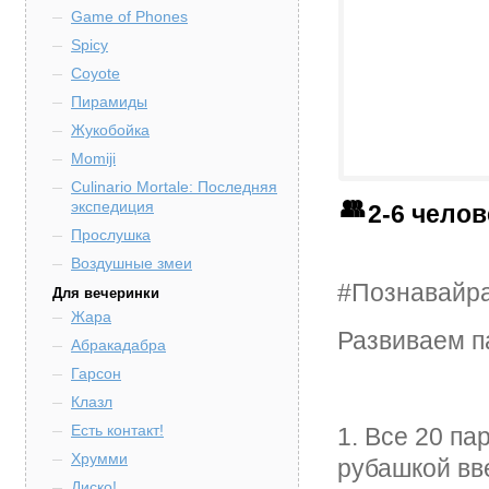
Game of Phones
Spicy
Coyote
Пирамиды
Жукобойка
Momiji
Culinario Mortale: Последняя
экспедиция
2-6 чело
Прослушка
Воздушные змеи
#Познавайра
Для вечеринки
Жара
Развиваем па
Абракадабра
Гарсон
Клазл
Есть контакт!
1. Все 20 п
Хрумми
рубашкой вв
Диско!