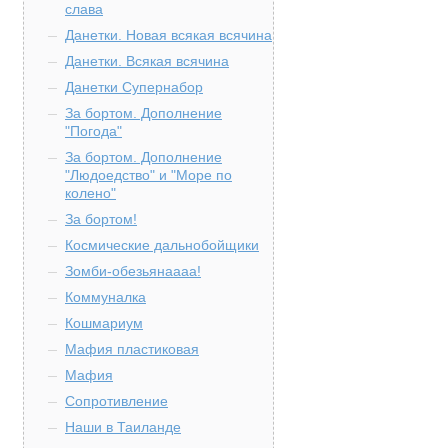
слава
Данетки. Новая всякая всячина
Данетки. Всякая всячина
Данетки Супернабор
За бортом. Дополнение
"Погода"
За бортом. Дополнение
"Людоедство" и "Море по
колено"
За бортом!
Космические дальнобойщики
Зомби-обезьянаааа!
Коммуналка
Кошмариум
Мафия пластиковая
Мафия
Сопротивление
Наши в Таиланде