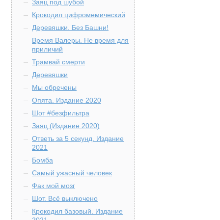
Заяц под шубой
Крокодил цифромемический
Деревяшки. Без Башни!
Время Валеры. Не время для
приличий
Трамвай смерти
Деревяшки
Мы обречены
Опята. Издание 2020
Шот #безфильтра
Заяц (Издание 2020)
Ответь за 5 секунд. Издание
2021
Бомба
Самый ужасный человек
Фак мой мозг
Шот. Всё выключено
Крокодил базовый. Издание