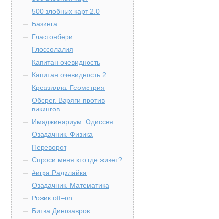
500 злобных карт 2.0
Базинга
Гластонбери
Глоссолалия
Капитан очевидность
Капитан очевидность 2
Креазилла. Геометрия
Оберег. Варяги против
викингов
Имаджинариум. Одиссея
Озадачник. Физика
Переворот
Спроси меня кто где живет?
#игра Радилайка
Озадачник. Математика
Рожик off–on
Битва Динозавров