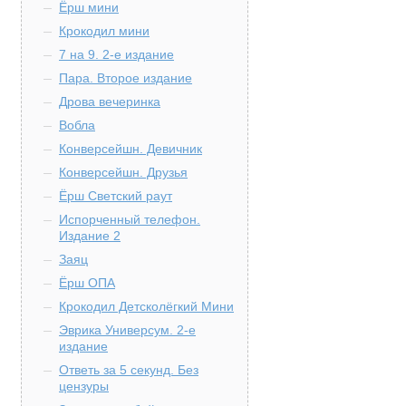
Ёрш мини
Крокодил мини
7 на 9. 2-е издание
Пара. Второе издание
Дрова вечеринка
Вобла
Конверсейшн. Девичник
Конверсейшн. Друзья
Ёрш Светский раут
Испорченный телефон.
Издание 2
Заяц
Ёрш ОПА
Крокодил Детсколёгкий Мини
Эврика Универсум. 2-е
издание
Ответь за 5 секунд. Без
цензуры