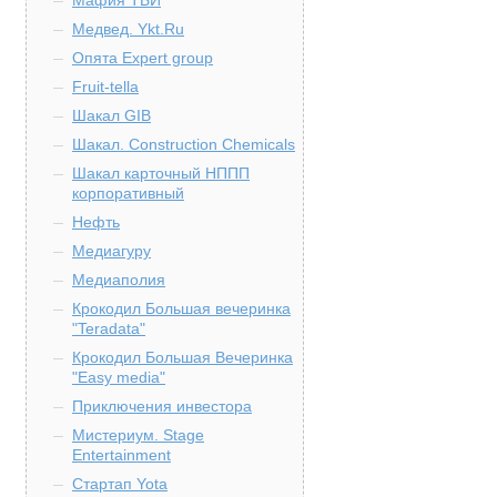
Мафия ТБИ
Медвед. Ykt.Ru
Опята Expert group
Fruit-tella
Шакал GIB
Шакал. Construction Chemicals
Шакал карточный НППП
корпоративный
Нефть
Медиагуру
Медиаполия
Крокодил Большая вечеринка
"Teradata"
Крокодил Большая Вечеринка
"Easy media"
Приключения инвестора
Мистериум. Stage
Entertainment
Стартап Yota