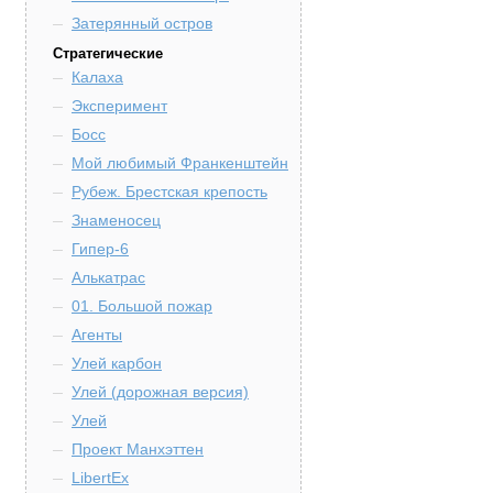
Затерянный остров
Стратегические
Калаха
Эксперимент
Босс
Мой любимый Франкенштейн
Рубеж. Брестская крепость
Знаменосец
Гипер-6
Алькатрас
01. Большой пожар
Агенты
Улей карбон
Улей (дорожная версия)
Улей
Проект Манхэттен
LibertEx