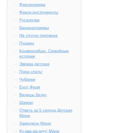
Фиксиномика
Фикси-инструменты
Русалочки
Бананаграммы
Не спугни пингвина
Пушкин
Конверсейшн. Семейные
истории
Эврика детская
Пора спать!
Чубрики
Енот Федя
Видишь белку
Шаман
Ответь за 5 секунд Детская
Мини
Хамелеон Мини
Ку-ква-ре-муу! Мини