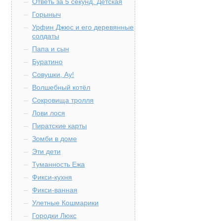
Ответь за 5 секунд. Детская
Горыныч
Урфин Джюс и его деревянные
солдаты
Папа и сын
Буратино
Совушки, Ау!
Волшебный котёл
Сокровища тролля
Лови лося
Пиратские карты
Зомби в доме
Эти дети
Туманность Ежа
Фикси-кухня
Фикси-ванная
Улетные Кошмарики
Городки Люкс