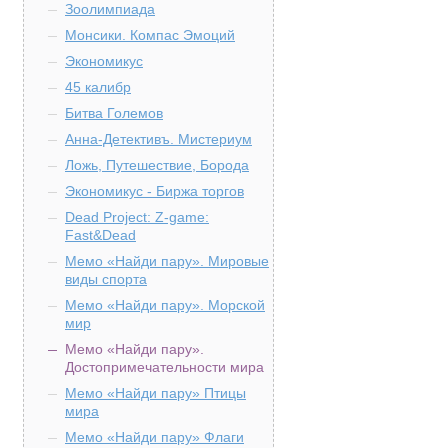
Зоолимпиада
Монсики. Компас Эмоций
Экономикус
45 калибр
Битва Големов
Анна-Детективъ. Мистериум
Ложь, Путешествие, Борода
Экономикус - Биржа торгов
Dead Project: Z-game:
Fast&Dead
Мемо «Найди пару». Мировые
виды спорта
Мемо «Найди пару». Морской
мир
Мемо «Найди пару».
Достопримечательности мира
Мемо «Найди пару» Птицы
мира
Мемо «Найди пару» Флаги