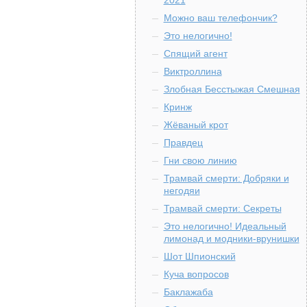
2021
Можно ваш телефончик?
Это нелогично!
Спящий агент
Виктроллина
Злобная Бесстыжая Смешная
Кринж
Жёваный крот
Правдец
Гни свою линию
Трамвай смерти: Добряки и
негодяи
Трамвай смерти: Секреты
Это нелогично! Идеальный
лимонад и модники-врунишки
Шот Шпионский
Куча вопросов
Баклажаба