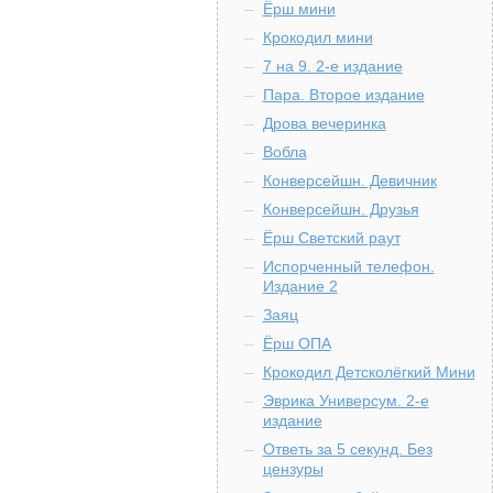
Ёрш мини
Крокодил мини
7 на 9. 2-е издание
Пара. Второе издание
Дрова вечеринка
Вобла
Конверсейшн. Девичник
Конверсейшн. Друзья
Ёрш Светский раут
Испорченный телефон.
Издание 2
Заяц
Ёрш ОПА
Крокодил Детсколёгкий Мини
Эврика Универсум. 2-е
издание
Ответь за 5 секунд. Без
цензуры