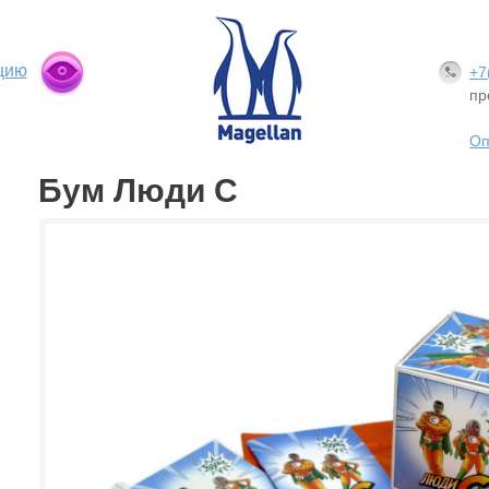
цию
+7
пр
Оп
Бум Люди С