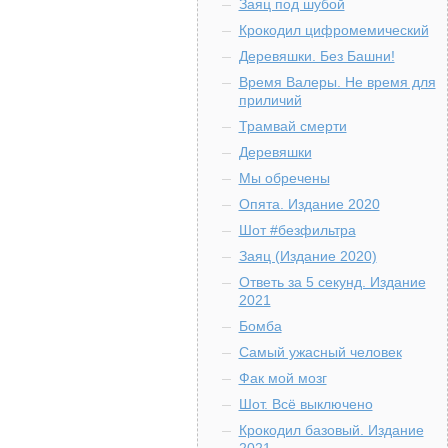
Заяц под шубой
Крокодил цифромемический
Деревяшки. Без Башни!
Время Валеры. Не время для
приличий
Трамвай смерти
Деревяшки
Мы обречены
Опята. Издание 2020
Шот #безфильтра
Заяц (Издание 2020)
Ответь за 5 секунд. Издание
2021
Бомба
Самый ужасный человек
Фак мой мозг
Шот. Всё выключено
Крокодил базовый. Издание