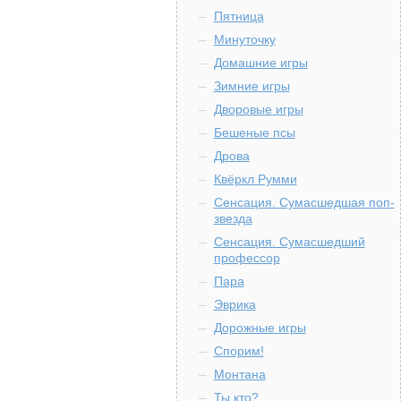
Пятница
Минуточку
Домашние игры
Зимние игры
Дворовые игры
Бешеные псы
Дрова
Квёркл Румми
Сенсация. Сумасшедшая поп-
звезда
Сенсация. Сумасшедший
профессор
Пара
Эврика
Дорожные игры
Спорим!
Монтана
Ты кто?