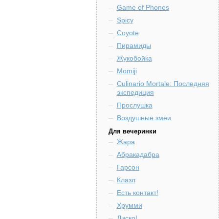
Game of Phones
Spicy
Coyote
Пирамиды
Жукобойка
Momiji
Culinario Mortale: Последняя
экспедиция
Прослушка
Воздушные змеи
Для вечеринки
Жара
Абракадабра
Гарсон
Клазл
Есть контакт!
Хрумми
Диско!