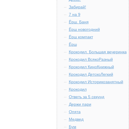
Забирай!
7 на 9
Ёрш. Баня
Ёрш новогодний
Ёрш компакт
Ёрш
Крокодил. Большая вечеринка
Крокодил ВсякоРазный
Крокодил КиноКнижный
Крокодил ДетскоЛегкий
Крокодил Историкозанятный
Крокодил
Ответь за 5 секунд
Держи пари
Опята
Медвед
Бум