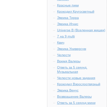
Красные пики
Крокодил Кругосветный
Эврика Терра
Эврика Игнис
Universe B (Вселенная мишек)
7 на 9 multi
Квич
Эврика Универсум
Челюсти
Время Валеры
Ответь за 5 секунд.
Музыкальная
Челюсти новые задания
Крокодил Взрослоотвязный
Эврика Венус
Возвращение Валеры
Ответь за 5 секунд мини